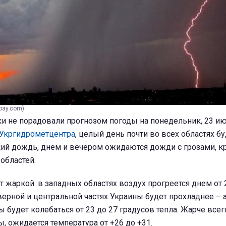
bay.com)
и не порадовали прогнозом погоды на понедельник, 23 ию
Укргидрометцентра
, целый день почти во всех областях бу
кий дождь, днем и вечером ожидаются дожди с грозами, к
областей.
т жаркой: в западных областях воздух прогреется днем от 
еверной и центральной частях Украины будет прохладнее –
 будет колебаться от 23 до 27 градусов тепла. Жарче всег
ы, ожидается температура от +26 до +31.