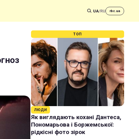
UA
/
RU
rbc.ua
ТОП
огноз
ЛЮДИ
Як виглядають кохані Дантеса,
Пономарьова і Боржемської:
рідкісні фото зірок