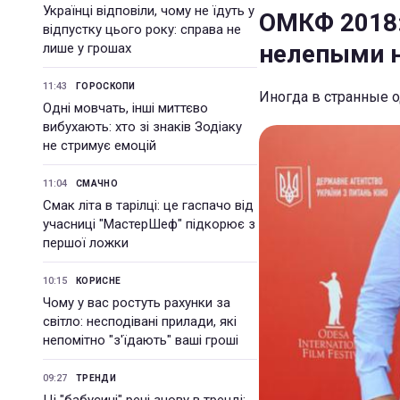
Українці відповіли, чому не їдуть у
ОМКФ 2018:
відпустку цього року: справа не
нелепыми н
лише у грошах
11:43
ГОРОСКОПИ
Иногда в странные 
Одні мовчать, інші миттєво
вибухають: хто зі знаків Зодіаку
не стримує емоцій
11:04
СМАЧНО
Смак літа в тарілці: це гаспачо від
учасниці "МастерШеф" підкорює з
першої ложки
10:15
КОРИСНЕ
Чому у вас ростуть рахунки за
світло: несподівані прилади, які
непомітно "з'їдають" ваші гроші
09:27
ТРЕНДИ
Ці "бабусині" речі знову в тренді: