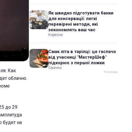
Як швидко підготувати банки
для консервації: легкі
перевірені методи, які
зекономлять ваш час
Корисне
Смак літа в тарілці: це гаспачо
від учасниці "МастерШеф"
підкорює з першої ложки
Смачно
ля. Как
дет облачно.
роме
25 до 29
 амплитуда
о будет на