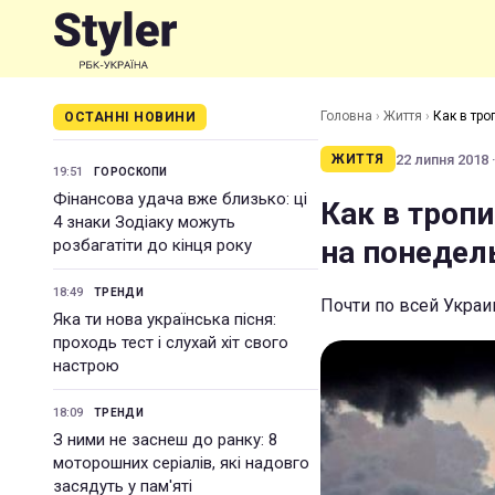
Головна
›
Життя
›
Как в тр
ОСТАННІ НОВИНИ
22 липня 2018 ·
ЖИТТЯ
19:51
ГОРОСКОПИ
Фінансова удача вже близько: ці
Как в троп
4 знаки Зодіаку можуть
на понедел
розбагатіти до кінця року
18:49
ТРЕНДИ
Почти по всей Укра
Яка ти нова українська пісня:
проходь тест і слухай хіт свого
настрою
18:09
ТРЕНДИ
З ними не заснеш до ранку: 8
моторошних серіалів, які надовго
засядуть у пам'яті