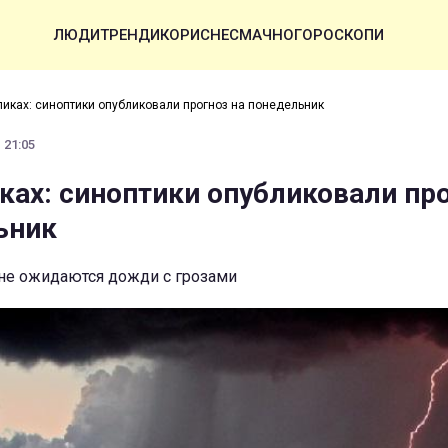
ЛЮДИ
ТРЕНДИ
КОРИСНЕ
СМАЧНО
ГОРОСКОПИ
опиках: синоптики опубликовали прогноз на понедельник
 21:05
иках: синоптики опубликовали пр
ьник
ине ожидаются дожди с грозами