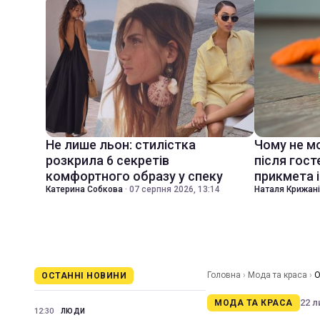
Не лише льон: стилістка
Чому не м
розкрила 6 секретів
після гост
комфортного образу у спеку
прикмета і
Катерина Собкова
·
07 серпня 2026, 13:14
Наталя Крижан
Головна
›
Мода та краса
›
О
ОСТАННІ НОВИНИ
(фото)
22 л
МОДА ТА КРАСА
12:30
ЛЮДИ