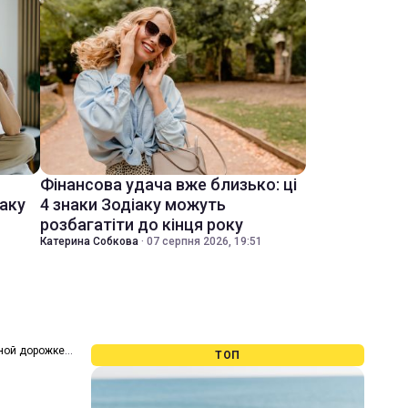
Фінансова удача вже близько: ці
іаку
4 знаки Зодіаку можуть
розбагатіти до кінця року
Катерина Собкова
·
07 серпня 2026, 19:51
ной дорожке
ТОП