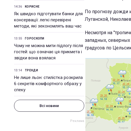
14:36
КОРИСНЕ
По прогнозу дожди 
Як швидко підготувати банки для
Луганской, Николае
консервації: легкі перевірені
методи, які зекономлять ваш час
Несмотря на "тропи
13:55
ГОРОСКОПИ
западных, северных 
Чому не можна мити підлогу після
градусов по Цельсию
гостей: що означає ця прикмета і
звідки вона взялася
13:14
ТРЕНДИ
Не лише льон: стилістка розкрила
6 секретів комфортного образу у
спеку
Всі новини