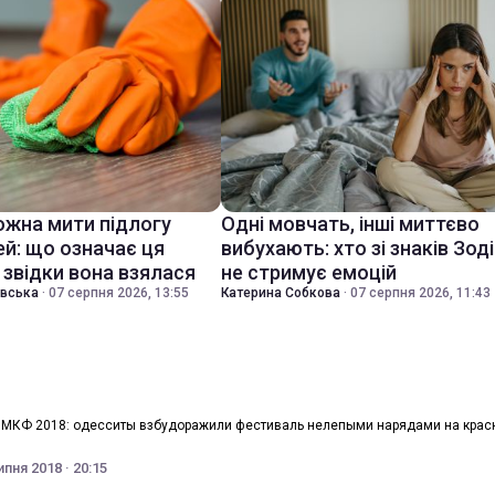
ожна мити підлогу
Одні мовчать, інші миттєво
ей: що означає ця
вибухають: хто зі знаків Зод
 звідки вона взялася
не стримує емоцій
івська
·
07 серпня 2026, 13:55
Катерина Собкова
·
07 серпня 2026, 11:43
МКФ 2018: одесситы взбудоражили фестиваль нелепыми нарядами на крас
ипня 2018 · 20:15