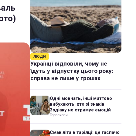
валь
ото)
ЛЮДИ
Українці відповіли, чому не
їдуть у відпустку цього року:
справа не лише у грошах
Одні мовчать, інші миттєво
вибухають: хто зі знаків
Зодіаку не стримує емоцій
Гороскопи
Смак літа в тарілці: це гаспачо