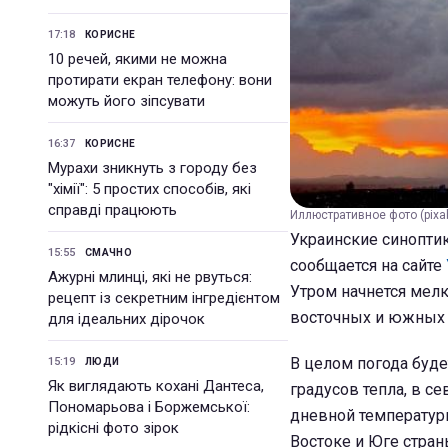
17:18
КОРИСНЕ
10 речей, якими не можна
протирати екран телефону: вони
можуть його зіпсувати
16:37
КОРИСНЕ
Мурахи зникнуть з городу без
"хімії": 5 простих способів, які
справді працюють
Иллюстративное фото (pixa
Украинские синоптик
15:55
СМАЧНО
сообщается на сайте
Ажурні млинці, які не рвуться:
Утром начнется мел
рецепт із секретним інгредієнтом
восточных и южных 
для ідеальних дірочок
В целом погода буде
15:19
ЛЮДИ
Як виглядають кохані Дантеса,
градусов тепла, в с
Пономарьова і Боржемської:
дневной температуры
рідкісні фото зірок
Востоке и Юге стран