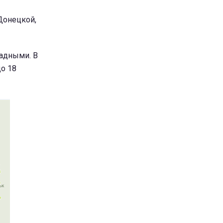
Донецкой,
ладными. В
до 18