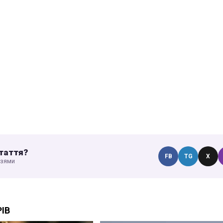
таття?
FB
TG
X
узями