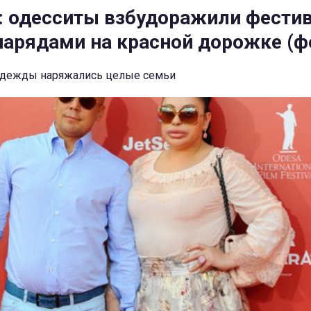
 одесситы взбудоражили фести
арядами на красной дорожке (ф
одежды наряжались целые семьи