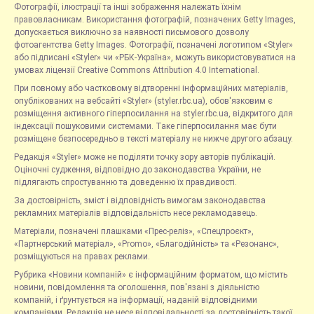
Фотографії, ілюстрації та інші зображення належать їхнім
правовласникам. Використання фотографій, позначених Getty Images,
допускається виключно за наявності письмового дозволу
фотоагентства Getty Images. Фотографії, позначені логотипом «Styler»
або підписані «Styler» чи «РБК-Україна», можуть використовуватися на
умовах ліцензії Creative Commons Attribution 4.0 International.
При повному або частковому відтворенні інформаційних матеріалів,
опублікованих на вебсайті «Styler» (styler.rbc.ua), обов'язковим є
розміщення активного гіперпосилання на styler.rbc.ua, відкритого для
індексації пошуковими системами. Таке гіперпосилання має бути
розміщене безпосередньо в тексті матеріалу не нижче другого абзацу.
Редакція «Styler» може не поділяти точку зору авторів публікацій.
Оціночні судження, відповідно до законодавства України, не
підлягають спростуванню та доведенню їх правдивості.
За достовірність, зміст і відповідність вимогам законодавства
рекламних матеріалів відповідальність несе рекламодавець.
Матеріали, позначені плашками «Прес-реліз», «Спецпроєкт»,
«Партнерський матеріал», «Promo», «Благодійність» та «Резонанс»,
розміщуються на правах реклами.
Рубрика «Новини компаній» є інформаційним форматом, що містить
новини, повідомлення та оголошення, пов'язані з діяльністю
компаній, і ґрунтується на інформації, наданій відповідними
компаніями. Редакція не несе відповідальності за достовірність такої