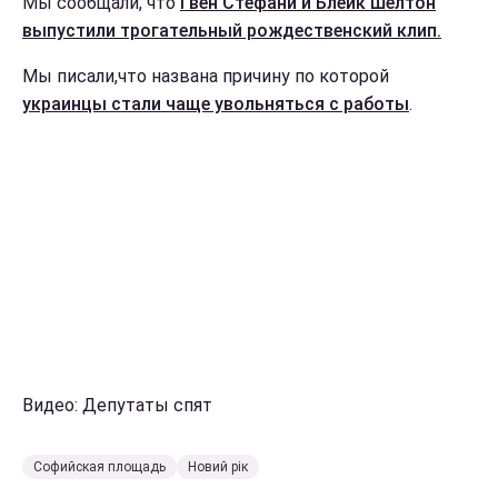
Мы сообщали, что
Гвен Стефани и Блейк Шелтон
выпустили трогательный рождественский клип.
Мы писали,что названа причину по которой
украинцы стали чаще увольняться с работы
.
Видео: Депутаты спят
Софийская площадь
Новий рік