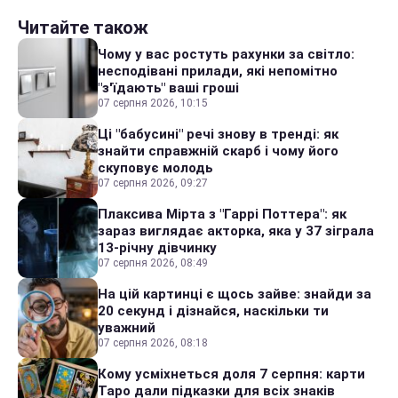
Читайте також
Чому у вас ростуть рахунки за світло:
несподівані прилади, які непомітно
"з'їдають" ваші гроші
07 серпня 2026, 10:15
Ці "бабусині" речі знову в тренді: як
знайти справжній скарб і чому його
скуповує молодь
07 серпня 2026, 09:27
Плаксива Мірта з "Гаррі Поттера": як
зараз виглядає акторка, яка у 37 зіграла
13-річну дівчинку
07 серпня 2026, 08:49
На цій картинці є щось зайве: знайди за
20 секунд і дізнайся, наскільки ти
уважний
07 серпня 2026, 08:18
Кому усміхнеться доля 7 серпня: карти
Таро дали підказки для всіх знаків