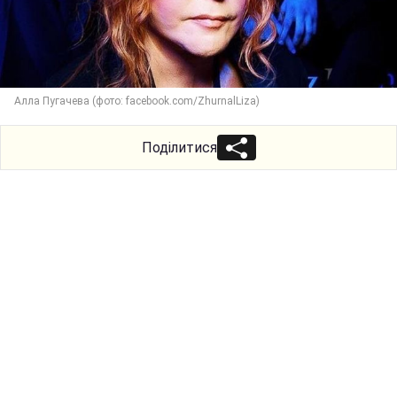
Алла Пугачева (фото: facebook.com/ZhurnalLiza)
Поділитися