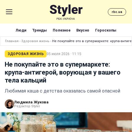
rbc.ua
Люди
Тренды
Полезное
Вкусно
Гороскопы
Главная
›
Здоровая жизнь
›
Не покупайте это в супермаркете: крупа-антиг
ЗДОРОВАЯ ЖИЗНЬ
05 июля 2026 · 11:15
Не покупайте это в супермаркете:
крупа-антигерой, ворующая у вашего
тела кальций
Любимая каша с детства оказалась самой опасной
Людмила Жукова
Редактор Styler