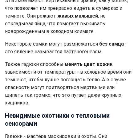
Эти змеи имеют вертикальные зрачки, как у кошек,
что позволяет им прекрасно видеть в сумерках и
темноте. Они рожают
живых малышей
, не
откладывая яйца, что помогает выживать
новорожденным в холодном климате.
Некоторые самки могут размножаться
без самца
-
это явление называется партеногенезом.
Также гадюки способны
менять цвет кожи
в
зависимости от температуры - в холодное время они
темнеют, чтобы лучше поглощать тепло. А в случае
опасности могут притворяться мертвыми или
шипеть так громко, что это пугает даже крупных
хищников.
Невидимые охотники с тепловыми
сенсорами
Гадюки - мастера маскировки и охоты. Они