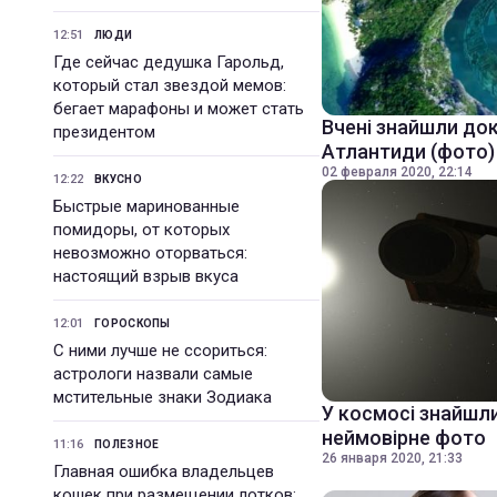
12:51
ЛЮДИ
Где сейчас дедушка Гарольд,
который стал звездой мемов:
бегает марафоны и может стать
Вчені знайшли док
президентом
Атлантиди (фото)
02 февраля 2020, 22:14
12:22
ВКУСНО
Быстрые маринованные
помидоры, от которых
невозможно оторваться:
настоящий взрыв вкуса
12:01
ГОРОСКОПЫ
С ними лучше не ссориться:
астрологи назвали самые
мстительные знаки Зодиака
У космосі знайшли
неймовірне фото
11:16
ПОЛЕЗНОЕ
26 января 2020, 21:33
Главная ошибка владельцев
кошек при размещении лотков: