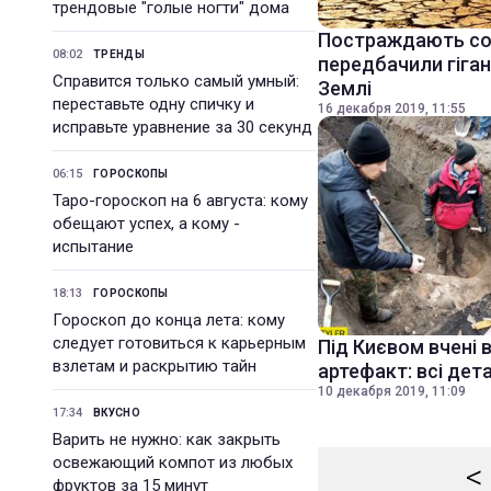
трендовые "голые ногти" дома
Постраждають сотн
08:02
ТРЕНДЫ
передбачили гіган
Справится только самый умный:
Землі
переставьте одну спичку и
16 декабря 2019, 11:55
исправьте уравнение за 30 секунд
06:15
ГОРОСКОПЫ
Таро-гороскоп на 6 августа: кому
обещают успех, а кому -
испытание
18:13
ГОРОСКОПЫ
Гороскоп до конца лета: кому
следует готовиться к карьерным
Під Києвом вчені 
взлетам и раскрытию тайн
артефакт: всі дета
10 декабря 2019, 11:09
17:34
ВКУСНО
Варить не нужно: как закрыть
освежающий компот из любых
<
фруктов за 15 минут