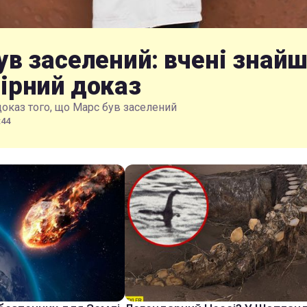
ув заселений: вчені знай
ірний доказ
доказ того, що Марс був заселений
:44