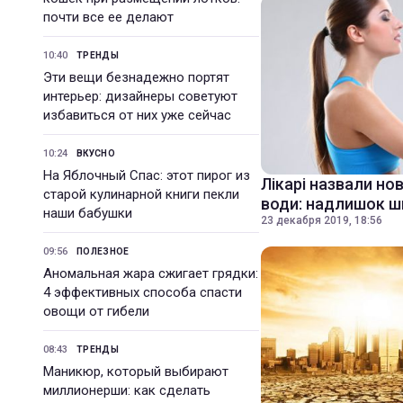
почти все ее делают
10:40
ТРЕНДЫ
Эти вещи безнадежно портят
интерьер: дизайнеры советуют
избавиться от них уже сейчас
10:24
ВКУСНО
На Яблочный Спас: этот пирог из
Лікарі назвали но
старой кулинарной книги пекли
води: надлишок 
наши бабушки
23 декабря 2019, 18:56
09:56
ПОЛЕЗНОЕ
Аномальная жара сжигает грядки:
4 эффективных способа спасти
овощи от гибели
08:43
ТРЕНДЫ
Маникюр, который выбирают
миллионерши: как сделать