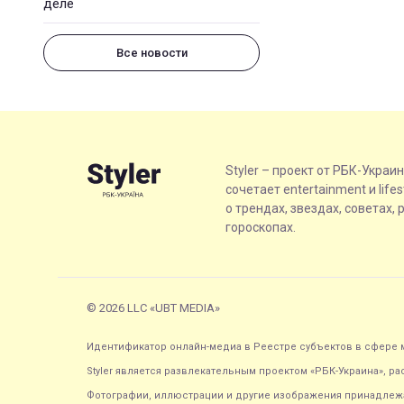
деле
Все новости
Styler – проект от РБК-Украи
сочетает entertainment и life
о трендах, звездах, советах, 
гороскопах.
© 2026 LLC «UBT MEDIA»
Идентификатор онлайн-медиа в Реестре субъектов в сфере м
Styler является развлекательным проектом «РБК-Украина», р
Фотографии, иллюстрации и другие изображения принадлежа