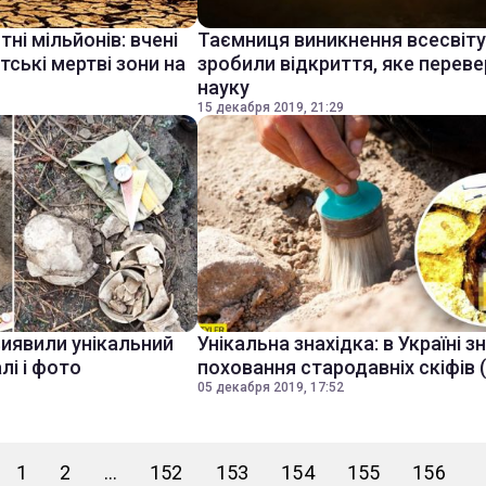
і мільйонів: вчені
Таємниця виникнення всесвіту:
тські мертві зони на
зробили відкриття, яке перев
науку
15 декабря 2019, 21:29
виявили унікальний
Унікальна знахідка: в Україні 
лі і фото
поховання стародавніх скіфів 
05 декабря 2019, 17:52
1
2
...
152
153
154
155
156