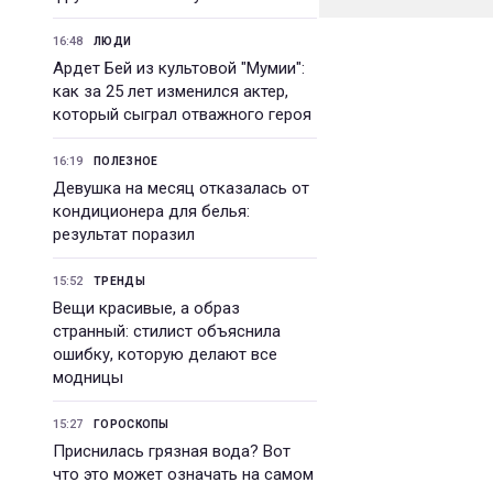
16:48
ЛЮДИ
Ардет Бей из культовой "Мумии":
как за 25 лет изменился актер,
который сыграл отважного героя
16:19
ПОЛЕЗНОЕ
Девушка на месяц отказалась от
кондиционера для белья:
результат поразил
15:52
ТРЕНДЫ
Вещи красивые, а образ
странный: стилист объяснила
ошибку, которую делают все
модницы
15:27
ГОРОСКОПЫ
Приснилась грязная вода? Вот
что это может означать на самом