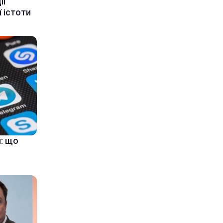
ії
 істоти
: що