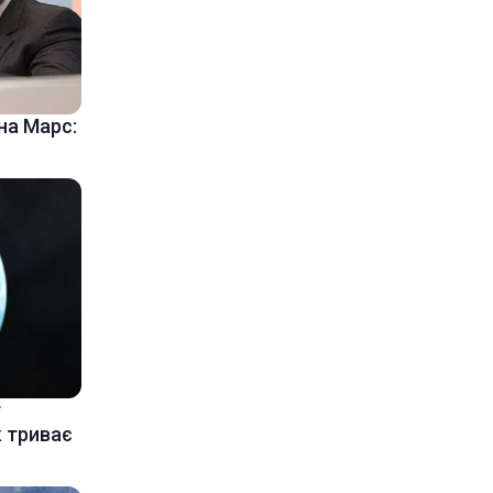
на Марс:
у
к триває