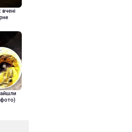
 вчені
ерне
знайшли
(фото)