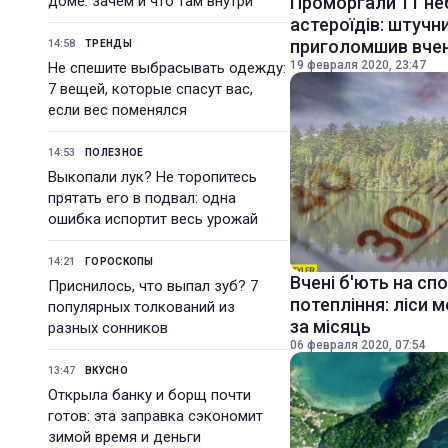
доме: зачем и что там внутри
Проморгали 11 не
астероїдів: штучн
приголомшив вче
14:58
ТРЕНДЫ
19 февраля 2020, 23:47
Не спешите выбрасывать одежду:
7 вещей, которые спасут вас,
если вес поменялся
14:53
ПОЛЕЗНОЕ
Выкопали лук? Не торопитесь
прятать его в подвал: одна
ошибка испортит весь урожай
14:21
ГОРОСКОПЫ
Вчені б'ють на сп
Приснилось, что выпал зуб? 7
потепління: ліси 
популярных толкований из
за місяць
разных сонников
06 февраля 2020, 07:54
13:47
ВКУСНО
Открыла банку и борщ почти
готов: эта заправка сэкономит
зимой время и деньги