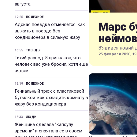
августа
17:25
ПОЛЕЗНОЕ
Марс б
Адская поездка отменяется: как
выжить в поезде без
неймов
кондиционера в сильную жару
З'явився новий 
16:55
ТРЕНДЫ
25 февраля 2020, 19
Тихий развод: 8 признаков, что
человек вас уже бросил, хотя еще
рядом
16:19
ПОЛЕЗНОЕ
Гениальный трюк с пластиковой
бутылкой: как охладить комнату в
жару без кондиционера
15:33
ЛЮДИ
Женщина сделала "капсулу
времени" и спрятала ее в своем