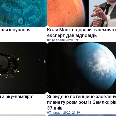
ази існування
Коли Маск відправить землян 
експерт дав відповідь
02 февраля 2020, 19:39
 зірку-вампіра:
Знайдено потенційно заселен
планету розміром із Землю: рі
37 днів
07 января 2020, 21:39