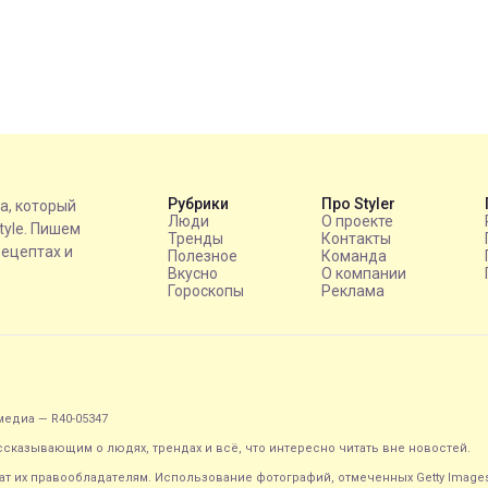
Рубрики
Про Styler
на, который
Люди
О проекте
style. Пишем
Тренды
Контакты
рецептах и
Полезное
Команда
Вкусно
О компании
Гороскопы
Реклама
едиа — R40-05347
ассказывающим о людях, трендах и всё, что интересно читать вне новостей.
т их правообладателям. Использование фотографий, отмеченных Getty Image