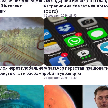
безпечних для Землі
Легендарний Нессі? У Шотланд
ий інтелект
натрапили на скелет невідомої
них
(фото)
12 февраля 2020, 23:50
олох через глобальне
WhatsApp перестав працювати
можуть стати озерами
робити українцям
04 февраля 2020, 11:33