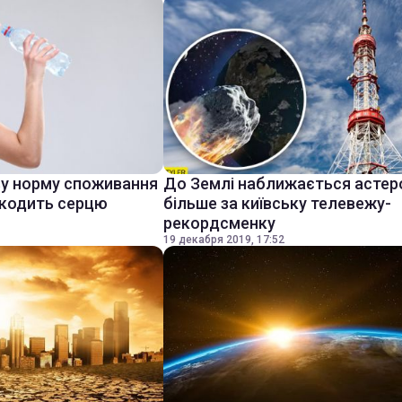
ву норму споживання
До Землі наближається астер
шкодить серцю
більше за київську телевежу-
рекордсменку
19 декабря 2019, 17:52