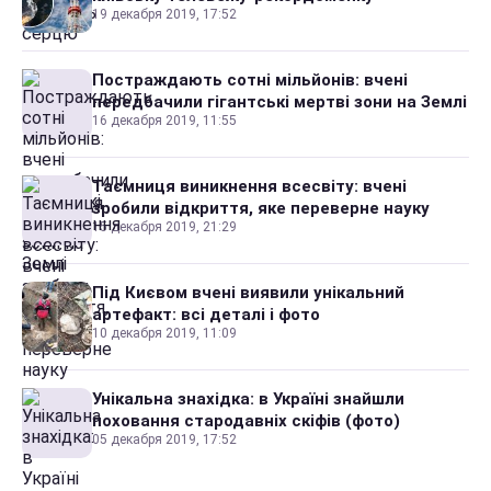
19 декабря 2019, 17:52
Постраждають сотні мільйонів: вчені
передбачили гігантські мертві зони на Землі
16 декабря 2019, 11:55
Таємниця виникнення всесвіту: вчені
зробили відкриття, яке переверне науку
15 декабря 2019, 21:29
Під Києвом вчені виявили унікальний
артефакт: всі деталі і фото
10 декабря 2019, 11:09
Унікальна знахідка: в Україні знайшли
поховання стародавніх скіфів (фото)
05 декабря 2019, 17:52