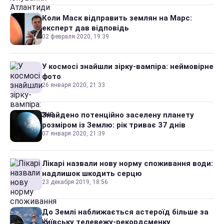
Коли Маск відправить землян на Марс:
експерт дав відповідь
02 февраля 2020, 19:39
У космосі знайшли зірку-вампіра: неймовірне
фото
26 января 2020, 21:33
Знайдено потенційно заселену планету
розміром із Землю: рік триває 37 днів
07 января 2020, 21:39
Лікарі назвали нову норму споживання води:
надлишок шкодить серцю
23 декабря 2019, 18:56
До Землі наближається астероїд більше за
київську телевежу-рекордсменку