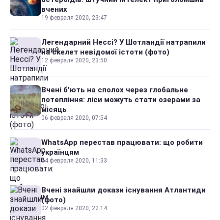
вчених
19 февраля 2020, 23:47
Легендарний Нессі? У Шотландії натрапили
на скелет невідомої істоти (фото)
12 февраля 2020, 23:50
Вчені б'ють на сполох через глобальне
потепління: ліси можуть стати озерами за
місяць
06 февраля 2020, 07:54
WhatsApp перестав працювати: що робити
українцям
04 февраля 2020, 11:33
Вчені знайшли докази існування Атлантиди
(фото)
02 февраля 2020, 22:14