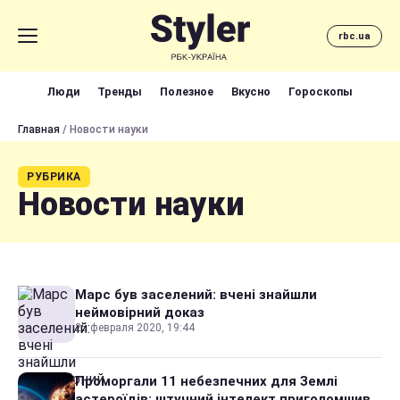
rbc.ua
Люди
Тренды
Полезное
Вкусно
Гороскопы
Главная
/ Новости науки
РУБРИКА
Новости науки
Марс був заселений: вчені знайшли
неймовірний доказ
25 февраля 2020, 19:44
Проморгали 11 небезпечних для Землі
астероїдів: штучний інтелект приголомшив