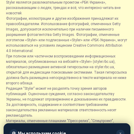
Styler является развлекательным проектом «РБК-Украина»,
рассказывающим о людях, трендах и всё, что интересно читать вне
новостей.
Фотографии, иллюстрации и другие изображения принадлежат их
правообладателям. Использование фотографий, отмеченных Getty
Images, допускается исключительно при наличии письменного
разрешения фотоагентства Getty Images. Фотографии, отмеченные
логотипом «Styler» или подписанные «Styler» или «РБК-Украина», могут
использоваться на условиях лицензии Creative Commons Attribution
4.0 International.
При полном или частичном воспроизведении информационных
материалов, опубликованных на вебсайте «Styler» (styler.rbc.ua),
обязательно размещение активной гиперссылки на styler.rbc.ua,
открытой для индексации поисковыми системами. Такая гиперссылка
должна быть размещена непосредственно в тексте материала не ниже
второго абзаца.
Редакция "Styler" может не разделять точку зрения авторов
публикаций. Оценочные суждения, согласно законодательству
Украины, не подлежат опровержению и доказыванию их правдивости.
За достоверность, содержание и соответствие требованиям
законодательства рекламных материалов ответственность несет
рекламодатель.
Материалы, отмеченные плашками "Пресс-релиз", "Спецпроект",
"Партнерский материал", "Promo", "Благотворительность" и "Резонанс",
размещаются на правах рекламы.
🍪
Мы используем cookie
✕