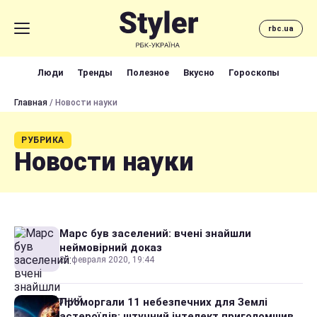
rbc.ua
Люди
Тренды
Полезное
Вкусно
Гороскопы
Главная
/ Новости науки
РУБРИКА
Новости науки
Марс був заселений: вчені знайшли
неймовірний доказ
25 февраля 2020, 19:44
Проморгали 11 небезпечних для Землі
астероїдів: штучний інтелект приголомшив