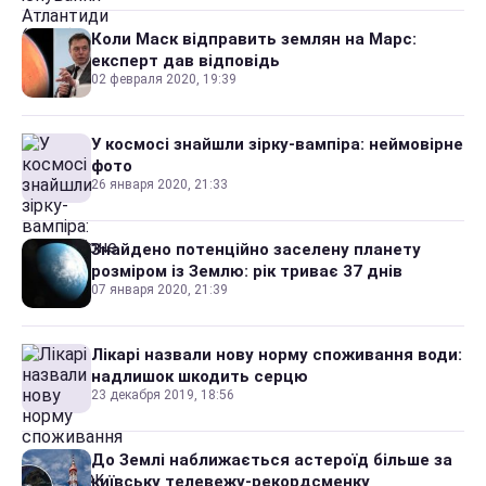
Коли Маск відправить землян на Марс:
експерт дав відповідь
02 февраля 2020, 19:39
У космосі знайшли зірку-вампіра: неймовірне
фото
26 января 2020, 21:33
Знайдено потенційно заселену планету
розміром із Землю: рік триває 37 днів
07 января 2020, 21:39
Лікарі назвали нову норму споживання води:
надлишок шкодить серцю
23 декабря 2019, 18:56
До Землі наближається астероїд більше за
київську телевежу-рекордсменку