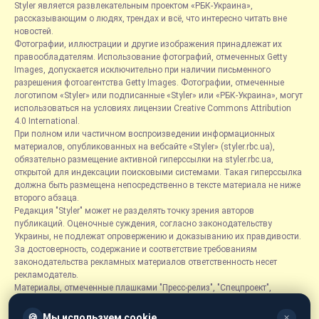
Styler является развлекательным проектом «РБК-Украина»,
рассказывающим о людях, трендах и всё, что интересно читать вне
новостей.
Фотографии, иллюстрации и другие изображения принадлежат их
правообладателям. Использование фотографий, отмеченных Getty
Images, допускается исключительно при наличии письменного
разрешения фотоагентства Getty Images. Фотографии, отмеченные
логотипом «Styler» или подписанные «Styler» или «РБК-Украина», могут
использоваться на условиях лицензии Creative Commons Attribution
4.0 International.
При полном или частичном воспроизведении информационных
материалов, опубликованных на вебсайте «Styler» (styler.rbc.ua),
обязательно размещение активной гиперссылки на styler.rbc.ua,
открытой для индексации поисковыми системами. Такая гиперссылка
должна быть размещена непосредственно в тексте материала не ниже
второго абзаца.
Редакция "Styler" может не разделять точку зрения авторов
публикаций. Оценочные суждения, согласно законодательству
Украины, не подлежат опровержению и доказыванию их правдивости.
За достоверность, содержание и соответствие требованиям
законодательства рекламных материалов ответственность несет
рекламодатель.
Материалы, отмеченные плашками "Пресс-релиз", "Спецпроект",
"Партнерский материал", "Promo", "Благотворительность" и "Резонанс",
размещаются на правах рекламы.
🍪
Мы используем cookie
✕