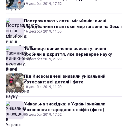
19 декабря 2019, 17:52
Постраждають сотні мільйонів: вчені
передбачили гігантські мертві зони на Землі
16 декабря 2019, 11:55
Таємниця виникнення всесвіту: вчені
зробили відкриття, яке переверне науку
15 декабря 2019, 21:29
Під Києвом вчені виявили унікальний
артефакт: всі деталі і фото
10 декабря 2019, 11:09
Унікальна знахідка: в Україні знайшли
поховання стародавніх скіфів (фото)
05 декабря 2019, 17:52