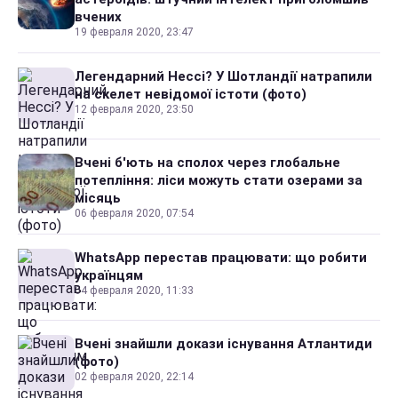
вчених
19 февраля 2020, 23:47
Легендарний Нессі? У Шотландії натрапили
на скелет невідомої істоти (фото)
12 февраля 2020, 23:50
Вчені б'ють на сполох через глобальне
потепління: ліси можуть стати озерами за
місяць
06 февраля 2020, 07:54
WhatsApp перестав працювати: що робити
українцям
04 февраля 2020, 11:33
Вчені знайшли докази існування Атлантиди
(фото)
02 февраля 2020, 22:14