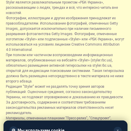
Styler является развлекательным проектом «РБК-Украина»,
рассказывающим о людях, трендах и всё, что интересно читать вне
новостей.
Фотографии, иллюстрации и другие изображения принадлежат их
правообладателям. Использование фотографий, отмеченных Getty
Images, допускается исключительно при наличии письменного
разрешения фотоагентства Getty Images. Фотографии, отмеченные
логотипом «Styler» или подписанные «Styler» или «РБК-Украина», могут
использоваться на условиях лицензии Creative Commons Attribution
4.0 International.
При полном или частичном воспроизведении информационных
материалов, опубликованных на вебсайте «Styler» (styler.rbc.ua),
обязательно размещение активной гиперссылки на styler.rbc.ua,
открытой для индексации поисковыми системами. Такая гиперссылка
должна быть размещена непосредственно в тексте материала не ниже
второго абзаца.
Редакция "Styler" может не разделять точку зрения авторов
публикаций. Оценочные суждения, согласно законодательству
Украины, не подлежат опровержению и доказыванию их правдивости.
За достоверность, содержание и соответствие требованиям
законодательства рекламных материалов ответственность несет
рекламодатель.
Материалы, отмеченные плашками "Пресс-релиз", "Спецпроект",
"Партнерский материал", "Promo", "Благотворительность" и "Резонанс",
размещаются на правах рекламы.
🍪
Мы используем cookie
✕