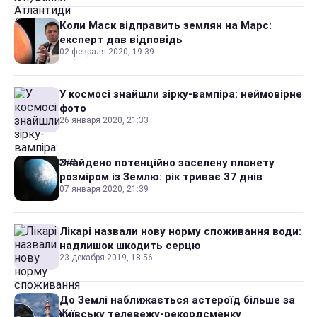
Коли Маск відправить землян на Марс:
експерт дав відповідь
02 февраля 2020, 19:39
У космосі знайшли зірку-вампіра: неймовірне
фото
26 января 2020, 21:33
Знайдено потенційно заселену планету
розміром із Землю: рік триває 37 днів
07 января 2020, 21:39
Лікарі назвали нову норму споживання води:
надлишок шкодить серцю
23 декабря 2019, 18:56
До Землі наближається астероїд більше за
київську телевежу-рекордсменку