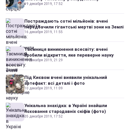
19 декабря 2019, 17:52
Постраждають сотні мільйонів: вчені
передбачили гігантські мертві зони на Землі
16 декабря 2019, 11:55
Таємниця виникнення всесвіту: вчені
зробили відкриття, яке переверне науку
15 декабря 2019, 21:29
Під Києвом вчені виявили унікальний
артефакт: всі деталі і фото
10 декабря 2019, 11:09
Унікальна знахідка: в Україні знайшли
поховання стародавніх скіфів (фото)
05 декабря 2019, 17:52