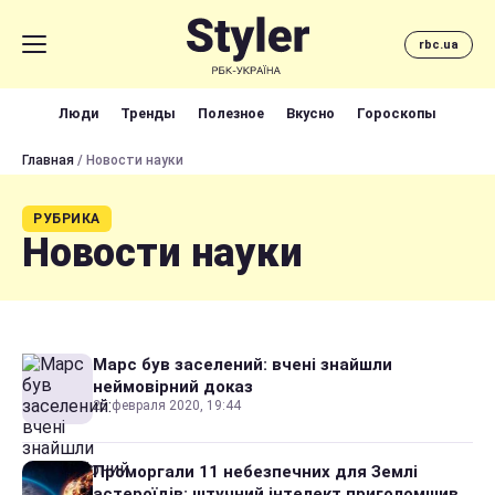
rbc.ua
Люди
Тренды
Полезное
Вкусно
Гороскопы
Главная
/ Новости науки
РУБРИКА
Новости науки
Марс був заселений: вчені знайшли
неймовірний доказ
25 февраля 2020, 19:44
Проморгали 11 небезпечних для Землі
астероїдів: штучний інтелект приголомшив