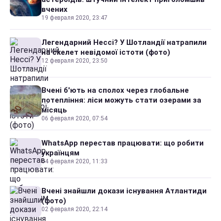
вчених
19 февраля 2020, 23:47
Легендарний Нессі? У Шотландії натрапили
на скелет невідомої істоти (фото)
12 февраля 2020, 23:50
Вчені б'ють на сполох через глобальне
потепління: ліси можуть стати озерами за
місяць
06 февраля 2020, 07:54
WhatsApp перестав працювати: що робити
українцям
04 февраля 2020, 11:33
Вчені знайшли докази існування Атлантиди
(фото)
02 февраля 2020, 22:14