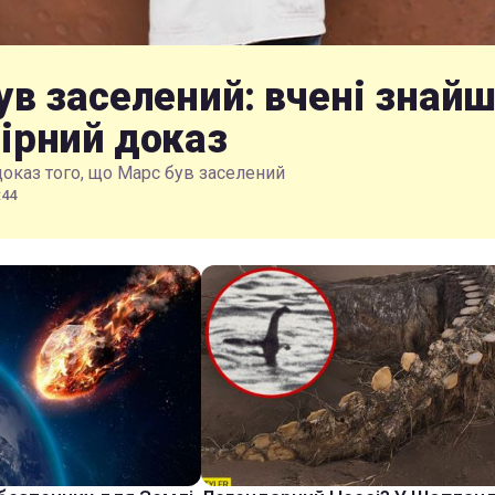
ув заселений: вчені знай
ірний доказ
доказ того, що Марс був заселений
:44