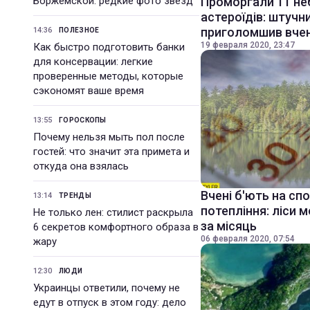
Боржемской: редкие фото звезд
Проморгали 11 не
астероїдів: штучн
приголомшив вче
14:36
ПОЛЕЗНОЕ
19 февраля 2020, 23:47
Как быстро подготовить банки
для консервации: легкие
проверенные методы, которые
сэкономят ваше время
13:55
ГОРОСКОПЫ
Почему нельзя мыть пол после
гостей: что значит эта примета и
откуда она взялась
Вчені б'ють на сп
13:14
ТРЕНДЫ
потепління: ліси 
Не только лен: стилист раскрыла
за місяць
6 секретов комфортного образа в
06 февраля 2020, 07:54
жару
12:30
ЛЮДИ
Украинцы ответили, почему не
едут в отпуск в этом году: дело