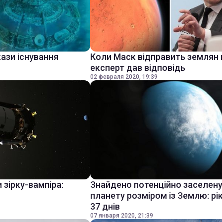
ази існування
Коли Маск відправить землян 
експерт дав відповідь
02 февраля 2020, 19:39
 зірку-вампіра:
Знайдено потенційно заселен
планету розміром із Землю: рі
37 днів
07 января 2020, 21:39