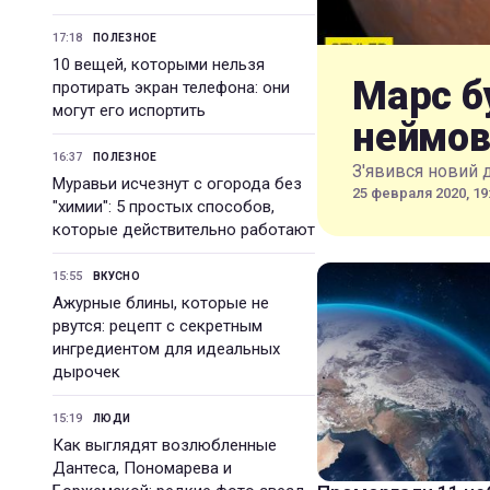
17:18
ПОЛЕЗНОЕ
10 вещей, которыми нельзя
Марс б
протирать экран телефона: они
могут его испортить
неймов
16:37
ПОЛЕЗНОЕ
З'явився новий 
Муравьи исчезнут с огорода без
25 февраля 2020, 19
"химии": 5 простых способов,
которые действительно работают
15:55
ВКУСНО
Ажурные блины, которые не
рвутся: рецепт с секретным
ингредиентом для идеальных
дырочек
15:19
ЛЮДИ
Как выглядят возлюбленные
Дантеса, Пономарева и