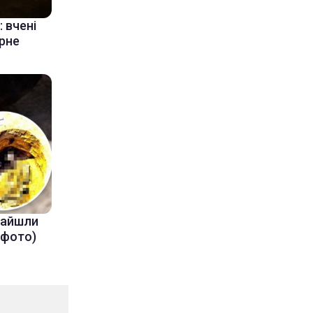
 вчені
ерне
знайшли
(фото)