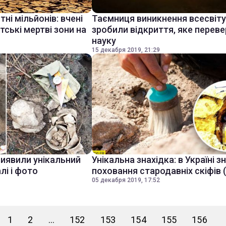
і мільйонів: вчені
Таємниця виникнення всесвіту:
тські мертві зони на
зробили відкриття, яке перев
науку
15 декабря 2019, 21:29
виявили унікальний
Унікальна знахідка: в Україні 
лі і фото
поховання стародавніх скіфів 
05 декабря 2019, 17:52
1
2
...
152
153
154
155
156