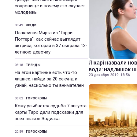
сокровище и почему его скупает
молодежь
08:49
ЛЮДИ
Плаксивая Мирта из "Гарри
Поттера": как сейчас выглядит
актриса, которая в 37 сыграла 13-
летнюю девочку
Лікарі назвали но
08:18
ТРЕНДЫ
води: надлишок 
На этой картинке есть что-то
23 декабря 2019, 18:56
лишнее: найди за 20 секунд и
узнай, насколько ты внимателен
06:02
ГОРОСКОПЫ
Кому улыбнется судьба 7 августа:
карты Таро дали подсказки для
всех знаков Зодиака
20:59
ГОРОСКОПЫ