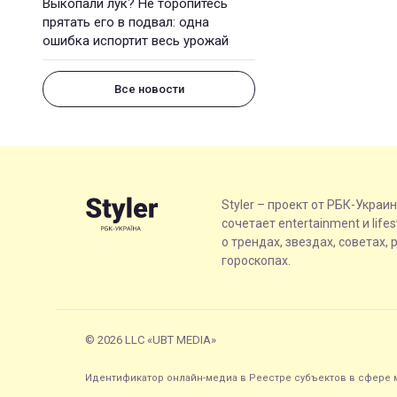
Выкопали лук? Не торопитесь
прятать его в подвал: одна
ошибка испортит весь урожай
Все новости
Styler – проект от РБК-Украи
сочетает entertainment и life
о трендах, звездах, советах, 
гороскопах.
© 2026 LLC «UBT MEDIA»
Идентификатор онлайн-медиа в Реестре субъектов в сфере м