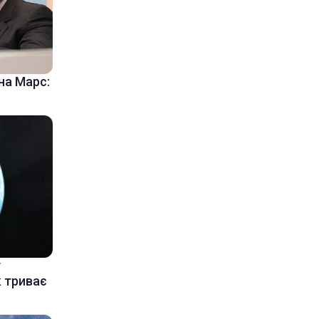
на Марс:
у
к триває