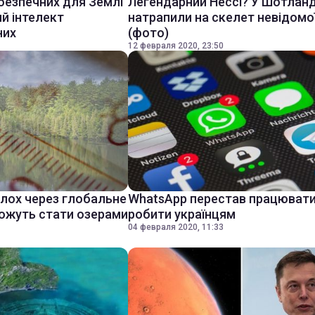
безпечних для Землі
Легендарний Нессі? У Шотланд
ий інтелект
натрапили на скелет невідомої
них
(фото)
12 февраля 2020, 23:50
олох через глобальне
WhatsApp перестав працювати
можуть стати озерами
робити українцям
04 февраля 2020, 11:33