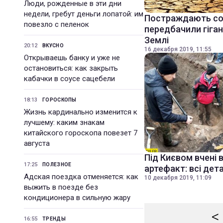
Люди, рожденные в эти дни
недели, гребут деньги лопатой: им
Постраждають сотн
повезло с пеленок
передбачили гіган
Землі
20:12
ВКУСНО
16 декабря 2019, 11:55
Открываешь банку и уже не
остановиться: как закрыть
кабачки в соусе сацебели
18:13
ГОРОСКОПЫ
Жизнь кардинально изменится к
лучшему: каким знакам
китайского гороскопа повезет 7
августа
Під Києвом вчені 
17:25
ПОЛЕЗНОЕ
артефакт: всі дета
Адская поездка отменяется: как
10 декабря 2019, 11:09
выжить в поезде без
кондиционера в сильную жару
<
16:55
ТРЕНДЫ