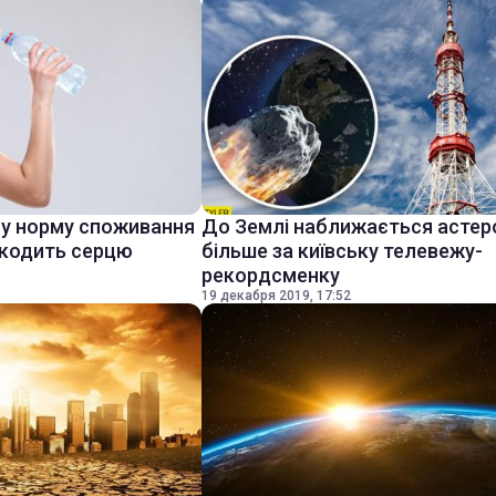
ву норму споживання
До Землі наближається астер
шкодить серцю
більше за київську телевежу-
рекордсменку
19 декабря 2019, 17:52