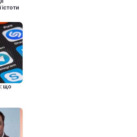
ії
 істоти
: що