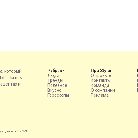
Рубрики
Про Styler
на, который
Люди
О проекте
style. Пишем
Тренды
Контакты
рецептах и
Полезное
Команда
Вкусно
О компании
Гороскопы
Реклама
едиа — R40-05347