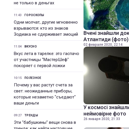
не только в деньгах
11:43
ГОРОСКОПЫ
Одни молчат, другие мгновенно
взрываются: кто из знаков
Вчені знайшли док
Зодиака не сдерживает эмоций
Атлантиди (фото)
02 февраля 2020, 22:14
11:04
ВКУСНО
Вкус лета в тарелке: это гаспачо
от участницы "МастерШеф"
покоряет с первой ложки
10:15
ПОЛЕЗНОЕ
Почему у вас растут счета за
свет: неожиданные приборы,
которые незаметно "съедают"
ваши деньги
У космосі знайшли
неймовірне фото
09:27
ТРЕНДЫ
26 января 2020, 21:33
Эти "бабушкины" вещи снова в
тренде: как найти настоящее