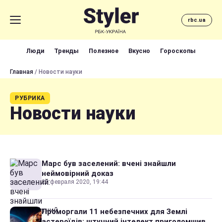
rbc.ua
Люди
Тренды
Полезное
Вкусно
Гороскопы
Главная
/ Новости науки
РУБРИКА
Новости науки
Марс був заселений: вчені знайшли
неймовірний доказ
25 февраля 2020, 19:44
Проморгали 11 небезпечних для Землі
астероїдів: штучний інтелект приголомшив