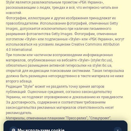
Styler является развлекательным проектом «РБК-Украина»,
рассказывающим о людях, трендах и всё, что интересно читать вне
новостей.
Фотографии, иллюстрации и другие изображения принадлежат их
правообладателям. Использование фотографий, отмеченных Getty
Images, допускается исключительно при наличии письменного
разрешения фотоагентства Getty Images. Фотографии, отмеченные
логотипом «Styler» или подписанные «Styler» или «РБК-Украина», могут
использоваться на условиях лицензии Creative Commons Attribution
4.0 International.
При полном или частичном воспроизведении информационных
материалов, опубликованных на вебсайте «Styler» (styler.rbc.ua),
обязательно размещение активной гиперссылки на styler.rbc.ua,
открытой для индексации поисковыми системами. Такая гиперссылка
должна быть размещена непосредственно в тексте материала не ниже
второго абзаца.
Редакция "Styler" может не разделять точку зрения авторов
публикаций. Оценочные суждения, согласно законодательству
Украины, не подлежат опровержению и доказыванию их правдивости.
За достоверность, содержание и соответствие требованиям
законодательства рекламных материалов ответственность несет
рекламодатель.
Материалы, отмеченные плашками "Пресс-релиз", "Спецпроект",
"Партнерский материал", "Promo", "Благотворительность" и "Резонанс",
размещаются на правах рекламы.
🍪
Мы используем cookie
✕