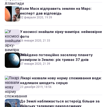
Коли Маск відправить землян на Марс:
експерт дав відповідь
02 февраля 2020, 19:39
У космосі знайшли зірку-вампіра: неймовірне
фото
26 января 2020, 21:33
Знайдено потенційно заселену планету
розміром із Землю: рік триває 37 днів
07 января 2020, 21:39
Лікарі назвали нову норму споживання води:
надлишок шкодить серцю
23 декабря 2019, 18:56
До Землі наближається астероїд більше за
київську телевежу-рекордсменку