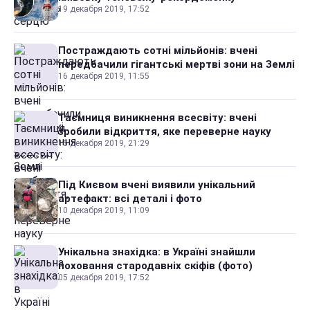
19 декабря 2019, 17:52
Постраждають сотні мільйонів: вчені
передбачили гігантські мертві зони на Землі
16 декабря 2019, 11:55
Таємниця виникнення всесвіту: вчені
зробили відкриття, яке переверне науку
15 декабря 2019, 21:29
Під Києвом вчені виявили унікальний
артефакт: всі деталі і фото
10 декабря 2019, 11:09
Унікальна знахідка: в Україні знайшли
поховання стародавніх скіфів (фото)
05 декабря 2019, 17:52