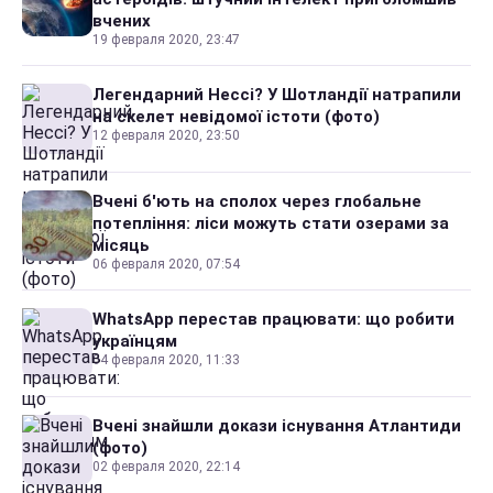
вчених
19 февраля 2020, 23:47
Легендарний Нессі? У Шотландії натрапили
на скелет невідомої істоти (фото)
12 февраля 2020, 23:50
Вчені б'ють на сполох через глобальне
потепління: ліси можуть стати озерами за
місяць
06 февраля 2020, 07:54
WhatsApp перестав працювати: що робити
українцям
04 февраля 2020, 11:33
Вчені знайшли докази існування Атлантиди
(фото)
02 февраля 2020, 22:14