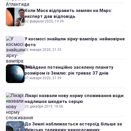
Коли Маск відправить землян на Марс:
експерт дав відповідь
02 февраля 2020, 19:39
У космосі знайшли зірку-вампіра: неймовірне
фото
26 января 2020, 21:33
Знайдено потенційно заселену планету
розміром із Землю: рік триває 37 днів
07 января 2020, 21:39
Лікарі назвали нову норму споживання води:
надлишок шкодить серцю
23 декабря 2019, 18:56
До Землі наближається астероїд більше за
київську телевежу-рекордсменку