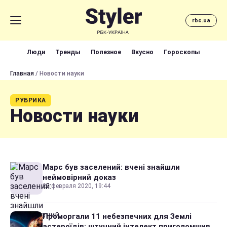
rbc.ua
Люди
Тренды
Полезное
Вкусно
Гороскопы
Главная
/ Новости науки
РУБРИКА
Новости науки
Марс був заселений: вчені знайшли
неймовірний доказ
25 февраля 2020, 19:44
Проморгали 11 небезпечних для Землі
астероїдів: штучний інтелект приголомшив