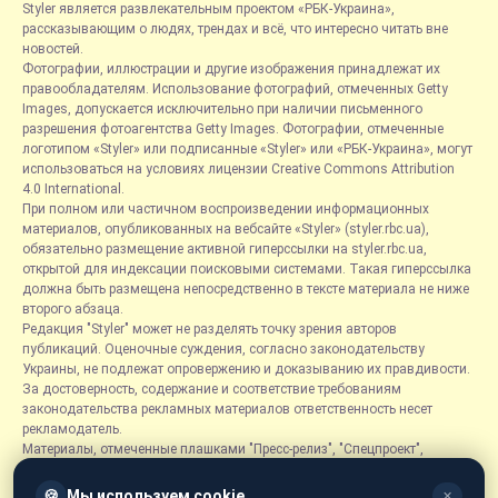
Styler является развлекательным проектом «РБК-Украина»,
рассказывающим о людях, трендах и всё, что интересно читать вне
новостей.
Фотографии, иллюстрации и другие изображения принадлежат их
правообладателям. Использование фотографий, отмеченных Getty
Images, допускается исключительно при наличии письменного
разрешения фотоагентства Getty Images. Фотографии, отмеченные
логотипом «Styler» или подписанные «Styler» или «РБК-Украина», могут
использоваться на условиях лицензии Creative Commons Attribution
4.0 International.
При полном или частичном воспроизведении информационных
материалов, опубликованных на вебсайте «Styler» (styler.rbc.ua),
обязательно размещение активной гиперссылки на styler.rbc.ua,
открытой для индексации поисковыми системами. Такая гиперссылка
должна быть размещена непосредственно в тексте материала не ниже
второго абзаца.
Редакция "Styler" может не разделять точку зрения авторов
публикаций. Оценочные суждения, согласно законодательству
Украины, не подлежат опровержению и доказыванию их правдивости.
За достоверность, содержание и соответствие требованиям
законодательства рекламных материалов ответственность несет
рекламодатель.
Материалы, отмеченные плашками "Пресс-релиз", "Спецпроект",
"Партнерский материал", "Promo", "Благотворительность" и "Резонанс",
размещаются на правах рекламы.
🍪
Мы используем cookie
✕