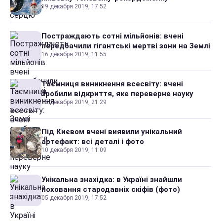
19 декабря 2019, 17:52
Постраждають сотні мільйонів: вчені
передбачили гігантські мертві зони на Землі
16 декабря 2019, 11:55
Таємниця виникнення всесвіту: вчені
зробили відкриття, яке переверне науку
15 декабря 2019, 21:29
Під Києвом вчені виявили унікальний
артефакт: всі деталі і фото
10 декабря 2019, 11:09
Унікальна знахідка: в Україні знайшли
поховання стародавніх скіфів (фото)
05 декабря 2019, 17:52