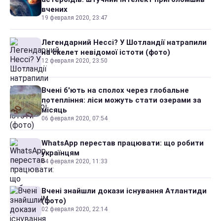
вчених
19 февраля 2020, 23:47
Легендарний Нессі? У Шотландії натрапили
на скелет невідомої істоти (фото)
12 февраля 2020, 23:50
Вчені б'ють на сполох через глобальне
потепління: ліси можуть стати озерами за
місяць
06 февраля 2020, 07:54
WhatsApp перестав працювати: що робити
українцям
04 февраля 2020, 11:33
Вчені знайшли докази існування Атлантиди
(фото)
02 февраля 2020, 22:14