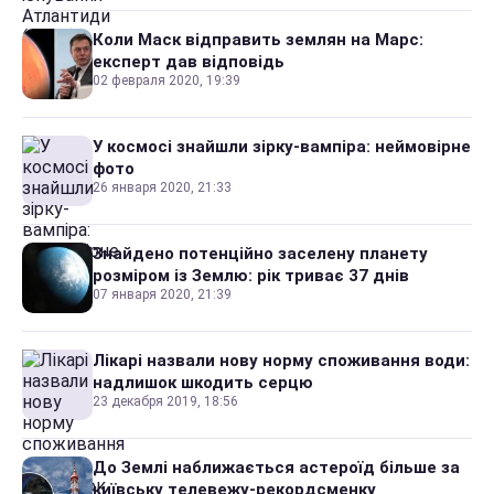
Коли Маск відправить землян на Марс:
експерт дав відповідь
02 февраля 2020, 19:39
У космосі знайшли зірку-вампіра: неймовірне
фото
26 января 2020, 21:33
Знайдено потенційно заселену планету
розміром із Землю: рік триває 37 днів
07 января 2020, 21:39
Лікарі назвали нову норму споживання води:
надлишок шкодить серцю
23 декабря 2019, 18:56
До Землі наближається астероїд більше за
київську телевежу-рекордсменку