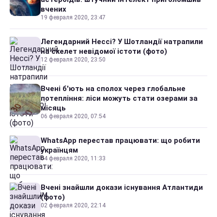
вчених
19 февраля 2020, 23:47
Легендарний Нессі? У Шотландії натрапили
на скелет невідомої істоти (фото)
12 февраля 2020, 23:50
Вчені б'ють на сполох через глобальне
потепління: ліси можуть стати озерами за
місяць
06 февраля 2020, 07:54
WhatsApp перестав працювати: що робити
українцям
04 февраля 2020, 11:33
Вчені знайшли докази існування Атлантиди
(фото)
02 февраля 2020, 22:14