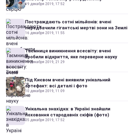
19 декабря 2019, 17:52
Постраждають сотні мільйонів: вчені
передбачили гігантські мертві зони на Землі
16 декабря 2019, 11:55
Таємниця виникнення всесвіту: вчені
зробили відкриття, яке переверне науку
15 декабря 2019, 21:29
Під Києвом вчені виявили унікальний
артефакт: всі деталі і фото
10 декабря 2019, 11:09
Унікальна знахідка: в Україні знайшли
поховання стародавніх скіфів (фото)
05 декабря 2019, 17:52