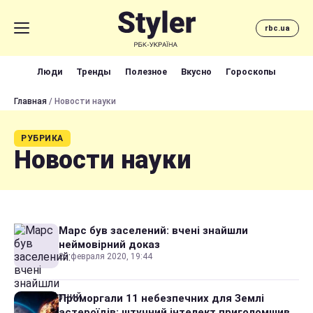
rbc.ua
Люди
Тренды
Полезное
Вкусно
Гороскопы
Главная
/ Новости науки
РУБРИКА
Новости науки
Марс був заселений: вчені знайшли
неймовірний доказ
25 февраля 2020, 19:44
Проморгали 11 небезпечних для Землі
астероїдів: штучний інтелект приголомшив