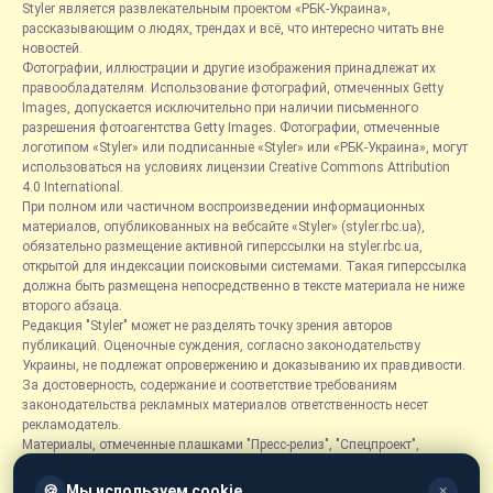
Styler является развлекательным проектом «РБК-Украина»,
рассказывающим о людях, трендах и всё, что интересно читать вне
новостей.
Фотографии, иллюстрации и другие изображения принадлежат их
правообладателям. Использование фотографий, отмеченных Getty
Images, допускается исключительно при наличии письменного
разрешения фотоагентства Getty Images. Фотографии, отмеченные
логотипом «Styler» или подписанные «Styler» или «РБК-Украина», могут
использоваться на условиях лицензии Creative Commons Attribution
4.0 International.
При полном или частичном воспроизведении информационных
материалов, опубликованных на вебсайте «Styler» (styler.rbc.ua),
обязательно размещение активной гиперссылки на styler.rbc.ua,
открытой для индексации поисковыми системами. Такая гиперссылка
должна быть размещена непосредственно в тексте материала не ниже
второго абзаца.
Редакция "Styler" может не разделять точку зрения авторов
публикаций. Оценочные суждения, согласно законодательству
Украины, не подлежат опровержению и доказыванию их правдивости.
За достоверность, содержание и соответствие требованиям
законодательства рекламных материалов ответственность несет
рекламодатель.
Материалы, отмеченные плашками "Пресс-релиз", "Спецпроект",
"Партнерский материал", "Promo", "Благотворительность" и "Резонанс",
размещаются на правах рекламы.
🍪
Мы используем cookie
✕