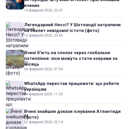
вчених
19 февраля 2020, 23:47
Легендарний Нессі? У Шотландії натрапили
на скелет невідомої істоти (фото)
12 февраля 2020, 23:50
Вчені б'ють на сполох через глобальне
потепління: ліси можуть стати озерами за
місяць
06 февраля 2020, 07:54
WhatsApp перестав працювати: що робити
українцям
04 февраля 2020, 11:33
Вчені знайшли докази існування Атлантиди
(фото)
02 февраля 2020, 22:14