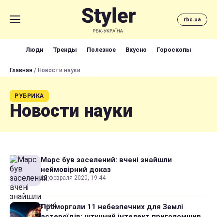
rbc.ua
Люди
Тренды
Полезное
Вкусно
Гороскопы
Главная
/ Новости науки
РУБРИКА
Новости науки
Марс був заселений: вчені знайшли
неймовірний доказ
25 февраля 2020, 19:44
Проморгали 11 небезпечних для Землі
астероїдів: штучний інтелект приголомшив