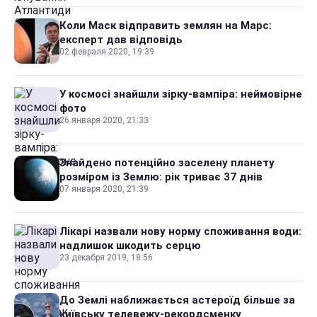
Коли Маск відправить землян на Марс:
експерт дав відповідь
02 февраля 2020, 19:39
У космосі знайшли зірку-вампіра: неймовірне
фото
26 января 2020, 21:33
Знайдено потенційно заселену планету
розміром із Землю: рік триває 37 днів
07 января 2020, 21:39
Лікарі назвали нову норму споживання води:
надлишок шкодить серцю
23 декабря 2019, 18:56
До Землі наближається астероїд більше за
київську телевежу-рекордсменку