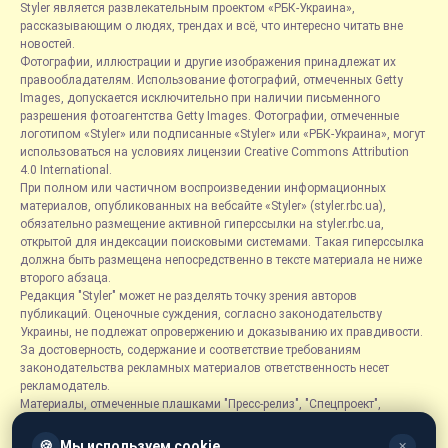
Styler является развлекательным проектом «РБК-Украина»,
рассказывающим о людях, трендах и всё, что интересно читать вне
новостей.
Фотографии, иллюстрации и другие изображения принадлежат их
правообладателям. Использование фотографий, отмеченных Getty
Images, допускается исключительно при наличии письменного
разрешения фотоагентства Getty Images. Фотографии, отмеченные
логотипом «Styler» или подписанные «Styler» или «РБК-Украина», могут
использоваться на условиях лицензии Creative Commons Attribution
4.0 International.
При полном или частичном воспроизведении информационных
материалов, опубликованных на вебсайте «Styler» (styler.rbc.ua),
обязательно размещение активной гиперссылки на styler.rbc.ua,
открытой для индексации поисковыми системами. Такая гиперссылка
должна быть размещена непосредственно в тексте материала не ниже
второго абзаца.
Редакция "Styler" может не разделять точку зрения авторов
публикаций. Оценочные суждения, согласно законодательству
Украины, не подлежат опровержению и доказыванию их правдивости.
За достоверность, содержание и соответствие требованиям
законодательства рекламных материалов ответственность несет
рекламодатель.
Материалы, отмеченные плашками "Пресс-релиз", "Спецпроект",
"Партнерский материал", "Promo", "Благотворительность" и "Резонанс",
размещаются на правах рекламы.
🍪
Мы используем cookie
✕