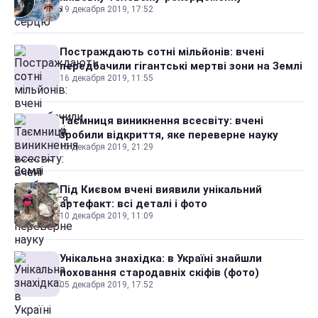
19 декабря 2019, 17:52
Постраждають сотні мільйонів: вчені
передбачили гігантські мертві зони на Землі
16 декабря 2019, 11:55
Таємниця виникнення всесвіту: вчені
зробили відкриття, яке переверне науку
15 декабря 2019, 21:29
Під Києвом вчені виявили унікальний
артефакт: всі деталі і фото
10 декабря 2019, 11:09
Унікальна знахідка: в Україні знайшли
поховання стародавніх скіфів (фото)
05 декабря 2019, 17:52