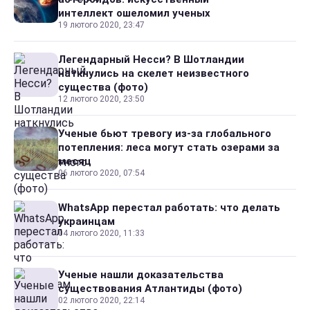
интеллект ошеломил ученых
19 лютого 2020, 23:47
Легендарный Несси? В Шотландии
наткнулись на скелет неизвестного
существа (фото)
12 лютого 2020, 23:50
Ученые бьют тревогу из-за глобального
потепления: леса могут стать озерами за
месяц
06 лютого 2020, 07:54
WhatsApp перестал работать: что делать
украинцам
04 лютого 2020, 11:33
Ученые нашли доказательства
существования Атлантиды (фото)
02 лютого 2020, 22:14