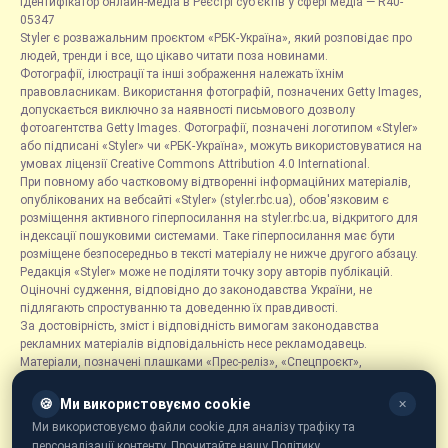
Ідентифікатор онлайн-медіа в Реєстрі суб’єктів у сфері медіа — R40-
05347
Styler є розважальним проєктом «РБК-Україна», який розповідає про
людей, тренди і все, що цікаво читати поза новинами.
Фотографії, ілюстрації та інші зображення належать їхнім
правовласникам. Використання фотографій, позначених Getty Images,
допускається виключно за наявності письмового дозволу
фотоагентства Getty Images. Фотографії, позначені логотипом «Styler»
або підписані «Styler» чи «РБК-Україна», можуть використовуватися на
умовах ліцензії Creative Commons Attribution 4.0 International.
При повному або частковому відтворенні інформаційних матеріалів,
опублікованих на вебсайті «Styler» (styler.rbc.ua), обов'язковим є
розміщення активного гіперпосилання на styler.rbc.ua, відкритого для
індексації пошуковими системами. Таке гіперпосилання має бути
розміщене безпосередньо в тексті матеріалу не нижче другого абзацу.
Редакція «Styler» може не поділяти точку зору авторів публікацій.
Оціночні судження, відповідно до законодавства України, не
підлягають спростуванню та доведенню їх правдивості.
За достовірність, зміст і відповідність вимогам законодавства
рекламних матеріалів відповідальність несе рекламодавець.
Матеріали, позначені плашками «Прес-реліз», «Спецпроєкт»,
«Партнерський матеріал», «Promo», «Благодійність» та «Резонанс»,
розміщуються на правах реклами.
🍪
Ми використовуємо cookie
✕
Рубрика «Новини компаній» є інформаційним форматом, що містить
Ми використовуємо файли cookie для аналізу трафіку та
новини, повідомлення та оголошення, пов'язані з діяльністю
персоналізації контенту. Прочитайте нашу Політику