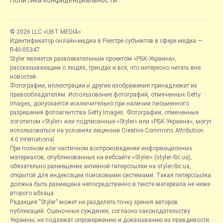
Политика конфиденциальности
© 2026 LLC «UBT MEDIA»
Идентификатор онлайн-медиа в Реестре субъектов в сфере медиа —
R40-05347
Styler является развлекательным проектом «РБК-Украина»,
рассказывающим о людях, трендах и всё, что интересно читать вне
новостей.
Фотографии, иллюстрации и другие изображения принадлежат их
правообладателям. Использование фотографий, отмеченных Getty
Images, допускается исключительно при наличии письменного
разрешения фотоагентства Getty Images. Фотографии, отмеченные
логотипом «Styler» или подписанные «Styler» или «РБК-Украина», могут
использоваться на условиях лицензии Creative Commons Attribution
4.0 International.
При полном или частичном воспроизведении информационных
материалов, опубликованных на вебсайте «Styler» (styler.rbc.ua),
обязательно размещение активной гиперссылки на styler.rbc.ua,
открытой для индексации поисковыми системами. Такая гиперссылка
должна быть размещена непосредственно в тексте материала не ниже
второго абзаца.
Редакция "Styler" может не разделять точку зрения авторов
публикаций. Оценочные суждения, согласно законодательству
Украины, не подлежат опровержению и доказыванию их правдивости.