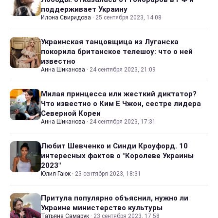
поддерживает Украину
Илона Свиридова
·
25 сентября 2023, 14:08
Украинская танцовщица из Луганска
покорила британское телешоу: что о ней
известно
Анна Шиканова
·
24 сентября 2023, 21:09
Милая принцесса или жесткий диктатор?
Что известно о Ким Е Чжон, сестре лидера
Северной Кореи
Анна Шиканова
·
24 сентября 2023, 17:31
Любит Шевченко и Синди Кроуфорд. 10
интересных фактов о "Королеве Украины
2023"
Юлия Гаюк
·
23 сентября 2023, 18:31
Притула популярно объяснил, нужно ли
Украине министерство культуры
Татьяна Самарук
·
23 сентября 2023, 17:58