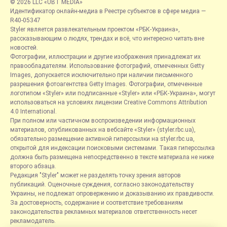
© 2026 LLC «UBT MEDIA»
Идентификатор онлайн-медиа в Реестре субъектов в сфере медиа —
R40-05347
Styler является развлекательным проектом «РБК-Украина»,
рассказывающим о людях, трендах и всё, что интересно читать вне
новостей.
Фотографии, иллюстрации и другие изображения принадлежат их
правообладателям. Использование фотографий, отмеченных Getty
Images, допускается исключительно при наличии письменного
разрешения фотоагентства Getty Images. Фотографии, отмеченные
логотипом «Styler» или подписанные «Styler» или «РБК-Украина», могут
использоваться на условиях лицензии Creative Commons Attribution
4.0 International.
При полном или частичном воспроизведении информационных
материалов, опубликованных на вебсайте «Styler» (styler.rbc.ua),
обязательно размещение активной гиперссылки на styler.rbc.ua,
открытой для индексации поисковыми системами. Такая гиперссылка
должна быть размещена непосредственно в тексте материала не ниже
второго абзаца.
Редакция "Styler" может не разделять точку зрения авторов
публикаций. Оценочные суждения, согласно законодательству
Украины, не подлежат опровержению и доказыванию их правдивости.
За достоверность, содержание и соответствие требованиям
законодательства рекламных материалов ответственность несет
рекламодатель.