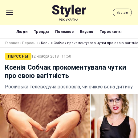
rbc.ua
Люди
Тренды
Полезное
Вкусно
Гороскопы
Главная
›
Персоны
›
Ксенія Собчак прокоментувала чутки про свою вагітні
ПЕРСОНЫ
12 ноября 2018 · 11:50
Ксенія Собчак прокоментувала чутки
про свою вагітність
Російська телеведуча розповіла, чи очікує вона дитину