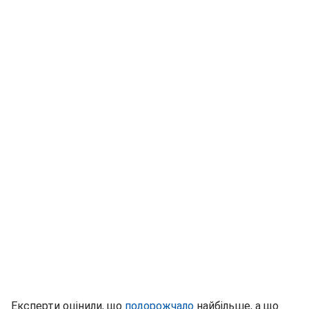
Експерти оцінили, що
подорожчало
найбільше, а що