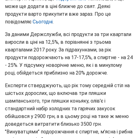
може ще додати в ціні ближче до свят. Деякі
продукти варто прикупити вже зараз. Про це
повідомляє
Сьогодні
.
За даними Держслужби, всі продукти за три квартали
виросли в ціні на 12,5%, в порівнянні з трьома
кварталами 2017 року. За підрахунками, за рік
продукти подорожчають на 17-17,5%, а спиртне - на 24
- 25%. У підсумку новорічне меню, як і в минулому
році, обійдеться приблизно на 20% дорожче.
Експерти стверджують, що рік тому середній стіл на
шістьох дорослих, що включав три пляшки
шампанського, три пляшки коньяку, олів'є і
стандартний набір холодних та гарячих закусок
обійшовся у 2900 грн, а в цьому році на таке ж меню
доведеться витратити близько 3500 грн.
"Винуватцями" подорожчання є спиртне, м'ясна і рибна