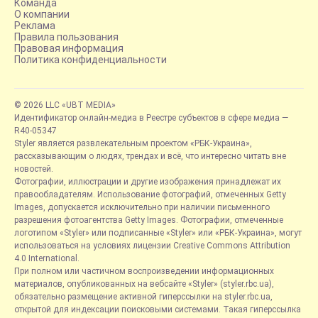
Команда
О компании
Реклама
Правила пользования
Правовая информация
Политика конфиденциальности
© 2026 LLC «UBT MEDIA»
Идентификатор онлайн-медиа в Реестре субъектов в сфере медиа —
R40-05347
Styler является развлекательным проектом «РБК-Украина»,
рассказывающим о людях, трендах и всё, что интересно читать вне
новостей.
Фотографии, иллюстрации и другие изображения принадлежат их
правообладателям. Использование фотографий, отмеченных Getty
Images, допускается исключительно при наличии письменного
разрешения фотоагентства Getty Images. Фотографии, отмеченные
логотипом «Styler» или подписанные «Styler» или «РБК-Украина», могут
использоваться на условиях лицензии Creative Commons Attribution
4.0 International.
При полном или частичном воспроизведении информационных
материалов, опубликованных на вебсайте «Styler» (styler.rbc.ua),
обязательно размещение активной гиперссылки на styler.rbc.ua,
открытой для индексации поисковыми системами. Такая гиперссылка