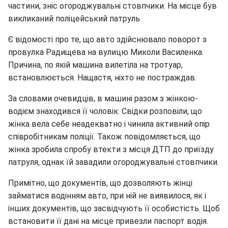
частини, зніс огороджувальні стовпчики. На місце був
викликаний поліцейський патруль.
Є відомості про те, що авто здійснювало поворот з
провулка Радищева на вулицю Миколи Василенка.
Причина, по якій машина вилетіла на тротуар,
встановлюється. Нащастя, ніхто не постраждав.
За словами очевидців, в машині разом з жінкою-
водієм знаходився її чоловік. Свідки розповіли, що
жінка вела себе неадекватно і чинила активний опір
співробітникам поліції. Також повідомляється, що
жінка зробила спробу втекти з місця ДТП до приїзду
патруля, однак їй завадили огороджувальні стовпчики.
Примітно, що документів, що дозволяють жінці
займатися водінням авто, при ній не виявилося, як і
інших документів, що засвідчують її особистість. Щоб
встановити її дані на місце привезли паспорт водія.