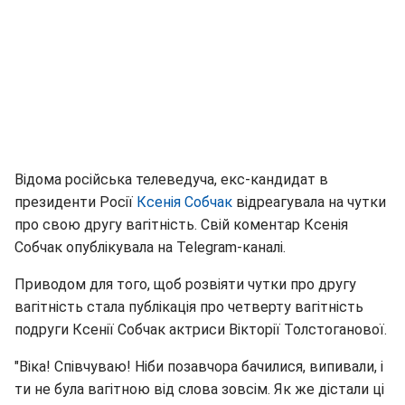
Відома російська телеведуча, екс-кандидат в
президенти Росії
Ксенія Собчак
відреагувала на чутки
про свою другу вагітність. Свій коментар Ксенія
Собчак опублікувала на Telegram-каналі.
Приводом для того, щоб розвіяти чутки про другу
вагітність стала публікація про четверту вагітність
подруги Ксенії Собчак актриси Вікторії Толстоганової.
"Віка! Співчуваю! Ніби позавчора бачилися, випивали, і
ти не була вагітною від слова зовсім. Як же дістали ці