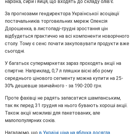
нарізка, сири і яйця, що входять до складу олів'є.
За прогнозами гендиректора Української асоціації
постачальників торговельних мереж Олексія
Дорошенка, в листопаді-грудні зростання цін
відбудеться практично на всі компоненти новорічного
столу. Тому є сенс почати закуповувати продукти вже
сьогодні.
У багатьох супермаркетах зараз проходять акції на
спиртне. Наприклад, 0,7 л пляшки віскі або рому
середнього цінового сегменту можна купити на 25-
30% дешевше звичайного - за 190-200 грн.
Проте фахівці не радять запасатися шампанським,
так як перед 31 грудня на нього бувають хороші акції.
Також акції можливі для пакетованих, але
малопопулярних соків.
Нагадаємо, що
в Україні ціна на яблука досягла