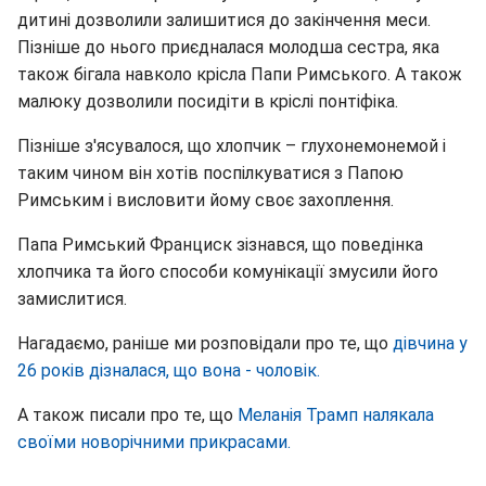
дитині дозволили залишитися до закінчення меси.
Пізніше до нього приєдналася молодша сестра, яка
також бігала навколо крісла Папи Римського. А також
малюку дозволили посидіти в кріслі понтіфіка.
Пізніше з'ясувалося, що хлопчик – глухонемонемой і
таким чином він хотів поспілкуватися з Папою
Римським і висловити йому своє захоплення.
Папа Римський Франциск зізнався, що поведінка
хлопчика та його способи комунікації змусили його
замислитися.
Нагадаємо, раніше ми розповідали про те, що
дівчина у
26 років дізналася, що вона - чоловік.
А також писали про те, що
Меланія Трамп налякала
своїми новорічними прикрасами.