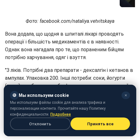
Фото: facebook.com/nataliya.vetvitskaya
Вона додала, що щодня в шпиталі лікарі проводять
операції і більшість медикаментів є в наявності.
Однак вона нагадала про те, що пораненим бійцям
потрібно харчування, одяг і взуття.
"З ліків. Потрібні два препарати - дексалгін і кетанов в
ампулах. Упаковка 200. Інші потреби: соки, йогурти
(питні), ковбаса, сир, обов'язково розчинна кава, чай,
солодке, фрукти. З одягу потрібні теплі куртки,
🍪
Мы используем cookie
✕
спортивні костюми, футболки, шапки", - додала
Мы используем файлы cookie для анализа трафика и
волонтер.
персонализации контента. Прочитайте нашу Политику
конфиденциальности.
Подробнее
Вона опублікувала номер банківської картки для збору
Отклонить
Принять все
коштів і свій мобільний номер телефону.