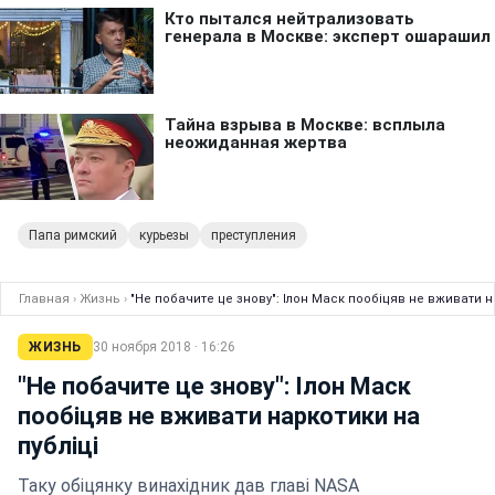
Папа римский
курьезы
преступления
Главная
›
Жизнь
›
"Не побачите це знову": Ілон Маск пообіцяв не вживати н
ЖИЗНЬ
30 ноября 2018 · 16:26
"Не побачите це знову": Ілон Маск
пообіцяв не вживати наркотики на
публіці
Таку обіцянку винахідник дав главі NASA