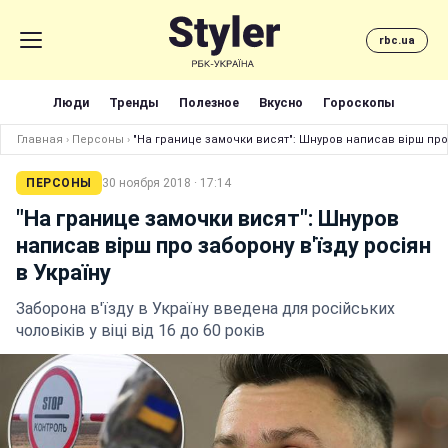
rbc.ua
Люди
Тренды
Полезное
Вкусно
Гороскопы
Главная
›
Персоны
›
"На границе замочки висят": Шнуров написав вірш про 
ПЕРСОНЫ
30 ноября 2018 · 17:14
"На границе замочки висят": Шнуров
написав вірш про заборону в'їзду росіян
в Україну
Заборона в'їзду в Україну введена для російських
чоловіків у віці від 16 до 60 років