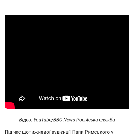
Відео: YouTube/BBC News Російська служба
Під час щотижневої аудієнції Папи Римського у