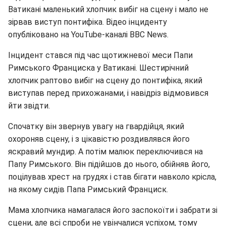
Ватикані маленький хлопчик вибіг на сцену і мало не
зірвав виступ понтифіка. Відео інциденту
опубліковано на YouTube-каналі BBC News.
Інцидент стався під час щотижневої меси Папи
Римського Франциска у Ватикані. Шестирічний
хлопчик раптово вибіг на сцену до понтифіка, який
виступав перед прихожанами, і навідріз відмовився
йти звідти.
Спочатку він звернув увагу на гвардійця, який
охороняв сцену, і з цікавістю роздивлявся його
яскравий мундир. А потім малюк переключився на
Папу Римського. Він підійшов до нього, обійняв його,
поцілував хрест на грудях і став бігати навколо крісла,
на якому сидів Папа Римський Франциск.
Мама хлопчика намагалася його заспокоїти і забрати зі
сцени, але всі спроби не увінчалися успіхом, тому