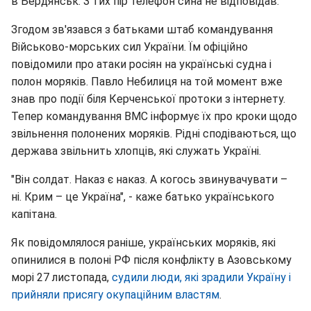
в Бердянськ. З тих пір телефон сина не відповідав.
Згодом зв'язався з батьками штаб командування
Військово-морських сил України. Їм офіційно
повідомили про атаки росіян на українські судна і
полон моряків. Павло Небилиця на той момент вже
знав про події біля Керченської протоки з інтернету.
Тепер командування ВМС інформує їх про кроки щодо
звільнення полонених моряків. Рідні сподіваються, що
держава звільнить хлопців, які служать Україні.
"Він солдат. Наказ є наказ. А когось звинувачувати –
ні. Крим – це Україна", - каже батько українського
капітана.
Як повідомлялося раніше, українських моряків, які
опинилися в полоні РФ після конфлікту в Азовському
морі 27 листопада,
судили люди, які зрадили Україну і
прийняли присягу окупаційним властям
.