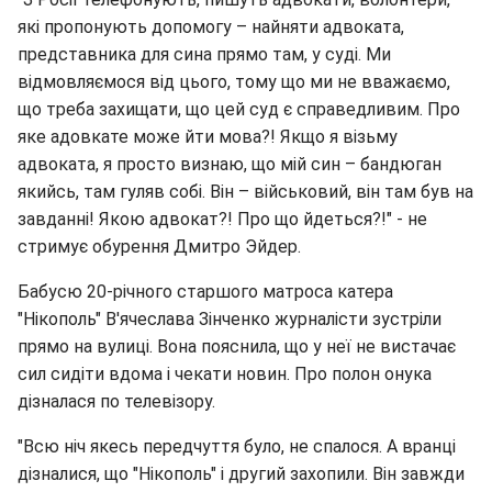
які пропонують допомогу – найняти адвоката,
представника для сина прямо там, у суді. Ми
відмовляємося від цього, тому що ми не вважаємо,
що треба захищати, що цей суд є справедливим. Про
яке адовкате може йти мова?! Якщо я візьму
адвоката, я просто визнаю, що мій син – бандюган
якийсь, там гуляв собі. Він – військовий, він там був на
завданні! Якою адвокат?! Про що йдеться?!" - не
стримує обурення Дмитро Эйдер.
Бабусю 20-річного старшого матроса катера
"Нікополь" В'ячеслава Зінченко журналісти зустріли
прямо на вулиці. Вона пояснила, що у неї не вистачає
сил сидіти вдома і чекати новин. Про полон онука
дізналася по телевізору.
"Всю ніч якесь передчуття було, не спалося. А вранці
дізналися, що "Нікополь" і другий захопили. Він завжди