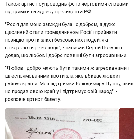
Також артист супроводив фото черговими словами
підтримки на адресу президента РФ.
"Росія для мене завжди була і є добром, я дуже
щасливий стати громадянином Росії і прийняти
позицію проти злих і безсовісних людей, які
створюють революції", - написав Сергій Полунін і
додав, що любов і добро повинні бути агресивними.
"Любов і добро мають бути такими ж агресивними і
цілеспрямованими проти зла, яке вбиває людей і
руйнує країни. Моя підтримка Володимиру Путіну, який
не продав свою країну і підтримує свій народ", -
розповів артист балету.