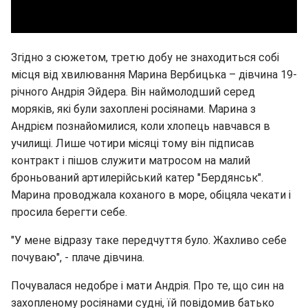
Згідно з сюжетом, третю добу не знаходиться собі
місця від хвилювання Марина Вербицька – дівчина 19-
річного Андрія Эйдера. Він наймолодший серед
моряків, які були захоплені росіянами. Марина з
Андрієм познайомилися, коли хлопець навчався в
училищі. Лише чотири місяці тому він підписав
контракт і пішов служити матросом на малий
броньований артилерійський катер "Бердянськ".
Марина проводжала коханого в море, обіцяла чекати і
просила берегти себе.
"У мене відразу таке передчуття було. Жахливо себе
почуваю", - плаче дівчина.
Почувалася недобре і мати Андрія. Про те, що син на
захопленому росіянами судні, їй повідомив батько