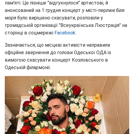
пам'яті. Це пізніше "відгукнулося" артистові, й
анонсований на 1 грудня концерт у місті-перлині біля
моря було вирішено скасувати, розповіли у
громадській організації "Всеукраїнська Люстрація" на
сторінці в соцмережі
Facebook
.
Зазначається, що місцеві активісти направили
офіційне звернення до голови Одеської ОДА із
вимогою скасувати концерт Козловського в
Одеській філармонії.