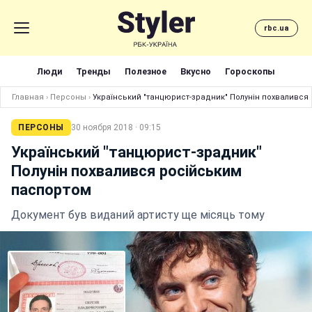
rbc.ua
Люди
Тренды
Полезное
Вкусно
Гороскопы
Главная
›
Персоны
›
Український "танцюрист-зрадник" Полунін похвалився
ПЕРСОНЫ
30 ноября 2018 · 09:15
Український "танцюрист-зрадник"
Полунін похвалився російським
паспортом
Документ був виданий артисту ще місяць тому