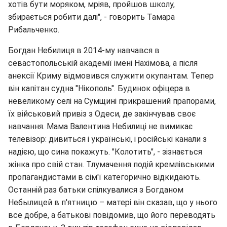
хотів бути моряком, мріяв, пройшов школу,
збирається робити далі", - говорить Тамара
Рибальченко.
Богдан Небилиця в 2014-му навчався в
севастопольській академії імені Нахімова, а після
анексії Криму відмовився служити окупантам. Тепер
він капітан судна "Нікополь". Будинок офіцера в
невеликому селі на Сумщині прикрашений прапорами,
їх військовий привіз з Одеси, де закінчував своє
навчання. Мама Валентина Небилиці не вимикає
телевізор: дивиться і українські, і російські канали з
надією, що сина покажуть. "Колотить", - зізнається
жінка про свій стан. Тлумачення подій кремлівськими
пропагандистами в сім'ї категорично відкидають.
Останній раз батьки спілкувалися з Богданом
Небылицей в п'ятницю – матері він сказав, що у нього
все добре, а батькові повідомив, що його переводять