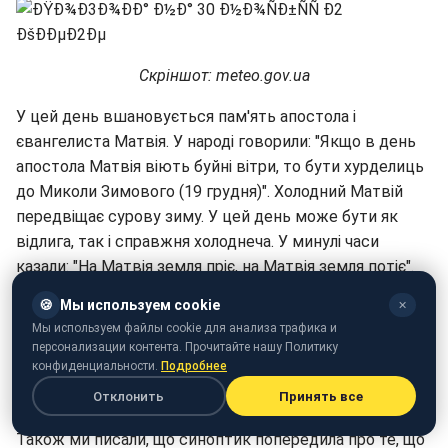
Скріншот: meteo.gov.ua
У цей день вшановується пам'ять апостола і
євангелиста Матвія. У народі говорили: "Якщо в день
апостола Матвія віють буйні вітри, то бути хурделиць
до Миколи Зимового (19 грудня)". Холодний Матвій
передвіщає сурову зиму. У цей день може бути як
відлига, так і справжня холоднеча. У минулі часи
казали: "На Матвія земля пріє, на Матвія земля потіє".
🍪
Мы используем cookie
Раніше стало відомо,
яка погода буде в грудні
.
✕
Мы используем файлы cookie для анализа трафика и
Нагадаємо, народний синоптик Наталка Діденко
персонализации контента. Прочитайте нашу Политику
конфиденциальности.
Подробнее
розповіла, що в найближчі дні
після морозів з'явиться
Отклонить
Принять все
сніг, а потім знову потеплішає
.
Також ми писали, що синоптик попередила про те, що