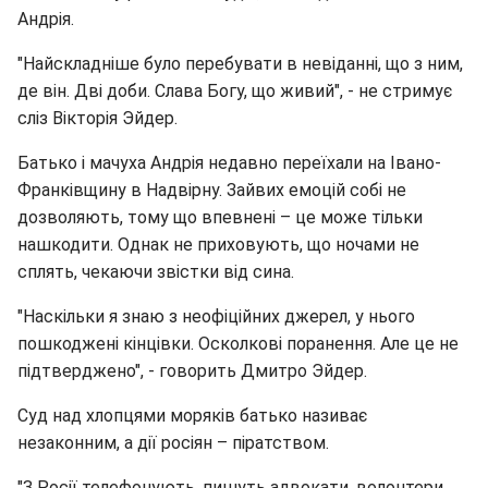
Андрія.
"Найскладніше було перебувати в невіданні, що з ним,
де він. Дві доби. Слава Богу, що живий", - не стримує
сліз Вікторія Эйдер.
Батько і мачуха Андрія недавно переїхали на Івано-
Франківщину в Надвірну. Зайвих емоцій собі не
дозволяють, тому що впевнені – це може тільки
нашкодити. Однак не приховують, що ночами не
сплять, чекаючи звістки від сина.
"Наскільки я знаю з неофіційних джерел, у нього
пошкоджені кінцівки. Осколкові поранення. Але це не
підтверджено", - говорить Дмитро Эйдер.
Суд над хлопцями моряків батько називає
незаконним, а дії росіян – піратством.
"З Росії телефонують, пишуть адвокати, волонтери,