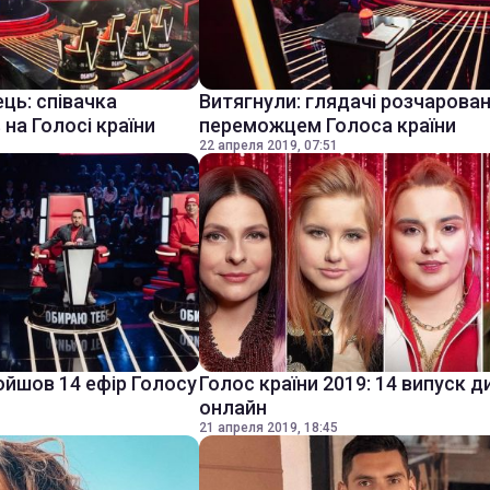
ць: співачка
Витягнули: глядачі розчарован
 на Голосі країни
переможцем Голоса країни
22 апреля 2019, 07:51
ойшов 14 ефір Голосу
Голос країни 2019: 14 випуск 
онлайн
21 апреля 2019, 18:45