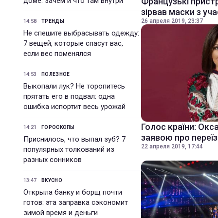
доме: зачем и что там внутри
Французькі пристр
зірвав маски з уч
26 апреля 2019, 23:37
14:58
ТРЕНДЫ
Не спешите выбрасывать одежду:
7 вещей, которые спасут вас,
если вес поменялся
14:53
ПОЛЕЗНОЕ
Выкопали лук? Не торопитесь
прятать его в подвал: одна
ошибка испортит весь урожай
Голос країни: Окс
14:21
ГОРОСКОПЫ
заявою про переї
Приснилось, что выпал зуб? 7
22 апреля 2019, 17:44
популярных толкований из
разных сонников
13:47
ВКУСНО
Открыла банку и борщ почти
готов: эта заправка сэкономит
зимой время и деньги