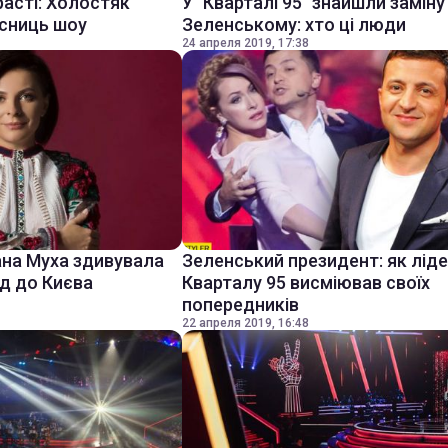
асті: Холостяк
У "Кварталі 95" знайшли заміну
асниць шоу
Зеленському: хто ці люди
24 апреля 2019, 17:38
ана Муха здивувала
Зеленський президент: як лід
зд до Києва
Кварталу 95 висміював своїх
попередників
22 апреля 2019, 16:48