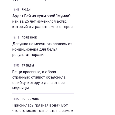
16:48
ЛЮДИ
Ардет Бей из культовой "Мумии":
как за 25 лет изменился актер,
который сыграл отважного героя
16:19
ПОЛЕЗНОЕ
Девушка на месяц отказалась от
кондиционера для белья:
результат поразил
15:52
ТРЕНДЫ
Вещи красивые, а образ
странный: стилист объяснила
ошибку, которую делают все
модницы
15:27
ГОРОСКОПЫ
Приснилась грязная вода? Вот
что это может означать на самом