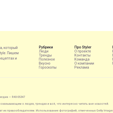
Рубрики
Про Styler
на, который
Люди
О проекте
style. Пишем
Тренды
Контакты
рецептах и
Полезное
Команда
Вкусно
О компании
Гороскопы
Реклама
едиа — R40-05347
ассказывающим о людях, трендах и всё, что интересно читать вне новостей.
т их правообладателям. Использование фотографий, отмеченных Getty Image