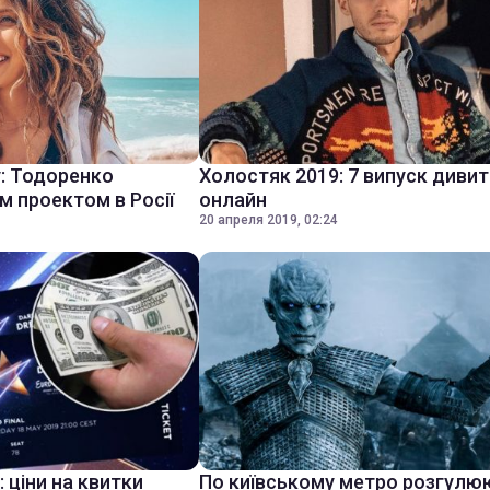
: Тодоренко
Холостяк 2019: 7 випуск диви
м проектом в Росії
онлайн
20 апреля 2019, 02:24
 ціни на квитки
По київському метро розгулюю