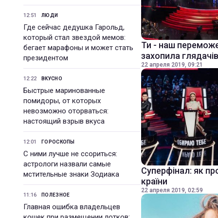
12:51
ЛЮДИ
Где сейчас дедушка Гарольд,
который стал звездой мемов:
Ти - наш переможе
бегает марафоны и может стать
захопила глядачів
президентом
22 апреля 2019, 09:21
12:22
ВКУСНО
Быстрые маринованные
помидоры, от которых
невозможно оторваться:
настоящий взрыв вкуса
12:01
ГОРОСКОПЫ
С ними лучше не ссориться:
астрологи назвали самые
Суперфінал: як пр
мстительные знаки Зодиака
країни
22 апреля 2019, 02:59
11:16
ПОЛЕЗНОЕ
Главная ошибка владельцев
кошек при размещении лотков: