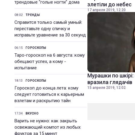
трендовые "голые ногти" дома
злетіли до небес
17 апреля 2019, 12:20
08:02
ТРЕНДЫ
Справится только самый умный:
переставьте одну спичку и
исправьте уравнение за 30 секунд
06:15
ГОРОСКОПЫ
Таро-гороскоп на 6 августа: кому
обещают успех, а кому -
испытание
Мурашки по шкірі: 
18:13
ГОРОСКОПЫ
вразила глядачів
Гороскоп до конца лета: кому
15 апреля 2019, 12:02
следует готовиться к карьерным
взлетам и раскрытию тайн
17:34
ВКУСНО
Варить не нужно: как закрыть
освежающий компот из любых
фруктов за 15 минут