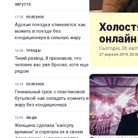
августа
17:25
ПОЛЕЗНОЕ
Холост
Адская поездка отменяется: как
выжить в поезде без
онлайн
кондиционера в сильную жару
Сьогодні, 26 кві
16:55
ТРЕНДЫ
27 апреля 2019, 02:0
Тихий развод: 8 признаков, что
человек вас уже бросил, хотя еще
рядом
16:19
ПОЛЕЗНОЕ
Гениальный трюк с пластиковой
бутылкой: как охладить комнату в
жару без кондиционера
15:33
ЛЮДИ
Женщина сделала "капсулу
времени" и спрятала ее в своем