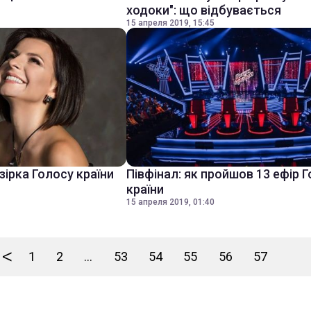
ходоки": що відбувається
15 апреля 2019, 15:45
зірка Голосу країни
Півфінал: як пройшов 13 ефір 
країни
15 апреля 2019, 01:40
<
1
2
...
53
54
55
56
57