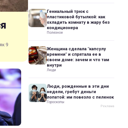
Гениальный трюк с
пластиковой бутылкой: как
ся
охладить комнату в жару без
кондиционера
Полезное
як 9
Женщина сделала "капсулу
времени" и спрятала ее в
своем доме: зачем и что там
внутри
Люди
Люди, рожденные в эти дни
недели, гребут деньги
лопатой: им повезло с пеленок
Гороскопы