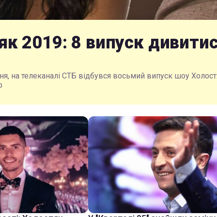
як 2019: 8 випуск дивити
тня, на телеканалі СТБ відбувся восьмий випуск шоу Холост
0