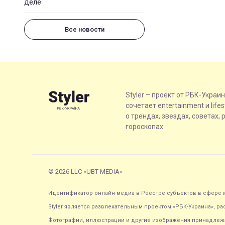
деле
Все новости
Styler – проект от РБК-Украи
сочетает entertainment и life
о трендах, звездах, советах, 
гороскопах.
© 2026 LLC «UBT MEDIA»
Идентификатор онлайн-медиа в Реестре субъектов в сфере м
Styler является развлекательным проектом «РБК-Украина», р
Фотографии, иллюстрации и другие изображения принадлежа