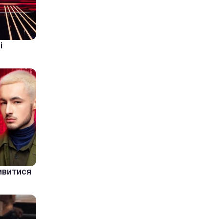
і
дивитися