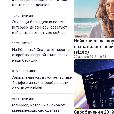
почти все ее делают
10:40
ТРЕНДЫ
Эти вещи безнадежно портят
интерьер: дизайнеры советуют
избавиться от них уже сейчас
Найкорисніше шоу
10:24
ВКУСНО
похвалилася нови
На Яблочный Спас: этот пирог из
(відео)
старой кулинарной книги пекли
20 апреля 2019, 10:58
наши бабушки
09:56
ПОЛЕЗНОЕ
Аномальная жара сжигает грядки:
4 эффективных способа спасти
овощи от гибели
08:43
ТРЕНДЫ
Маникюр, который выбирают
миллионерши: как сделать
Євробачення 2019: