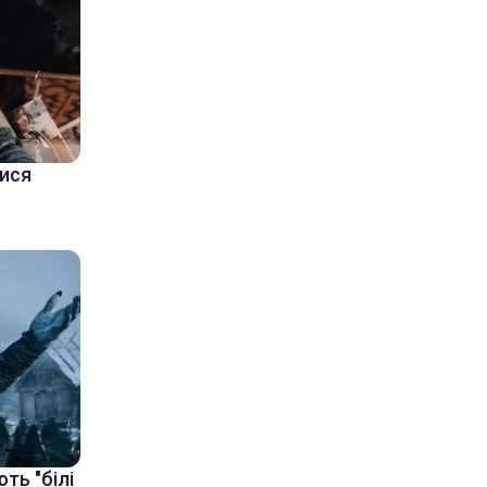
тися
ть "білі