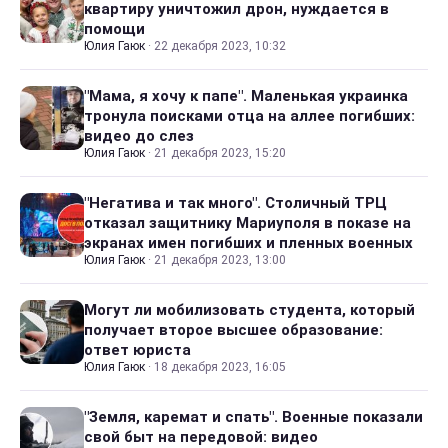
квартиру уничтожил дрон, нуждается в
помощи
Юлия Гаюк
·
22 декабря 2023, 10:32
"Мама, я хочу к папе". Маленькая украинка
тронула поисками отца на аллее погибших:
видео до слез
Юлия Гаюк
·
21 декабря 2023, 15:20
"Негатива и так много". Столичный ТРЦ
отказал защитнику Мариуполя в показе на
экранах имен погибших и пленных военных
Юлия Гаюк
·
21 декабря 2023, 13:00
Могут ли мобилизовать студента, который
получает второе высшее образование:
ответ юриста
Юлия Гаюк
·
18 декабря 2023, 16:05
"Земля, каремат и спать". Военные показали
свой быт на передовой: видео