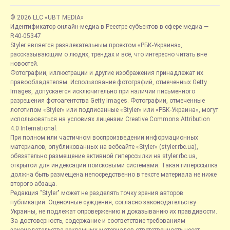
© 2026 LLC «UBT MEDIA»
Идентификатор онлайн-медиа в Реестре субъектов в сфере медиа —
R40-05347
Styler является развлекательным проектом «РБК-Украина»,
рассказывающим о людях, трендах и всё, что интересно читать вне
новостей.
Фотографии, иллюстрации и другие изображения принадлежат их
правообладателям. Использование фотографий, отмеченных Getty
Images, допускается исключительно при наличии письменного
разрешения фотоагентства Getty Images. Фотографии, отмеченные
логотипом «Styler» или подписанные «Styler» или «РБК-Украина», могут
использоваться на условиях лицензии Creative Commons Attribution
4.0 International.
При полном или частичном воспроизведении информационных
материалов, опубликованных на вебсайте «Styler» (styler.rbc.ua),
обязательно размещение активной гиперссылки на styler.rbc.ua,
открытой для индексации поисковыми системами. Такая гиперссылка
должна быть размещена непосредственно в тексте материала не ниже
второго абзаца.
Редакция "Styler" может не разделять точку зрения авторов
публикаций. Оценочные суждения, согласно законодательству
Украины, не подлежат опровержению и доказыванию их правдивости.
За достоверность, содержание и соответствие требованиям