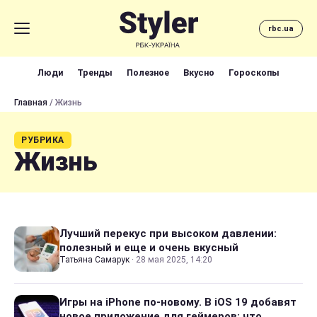
rbc.ua
Люди
Тренды
Полезное
Вкусно
Гороскопы
Главная
/ Жизнь
РУБРИКА
Жизнь
Лучший перекус при высоком давлении:
полезный и еще и очень вкусный
Татьяна Самарук
·
28 мая 2025, 14:20
Игры на iPhone по-новому. В iOS 19 добавят
новое приложение для геймеров: что