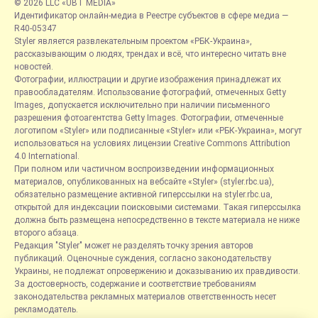
© 2026 LLC «UBT MEDIA»
Идентификатор онлайн-медиа в Реестре субъектов в сфере медиа —
R40-05347
Styler является развлекательным проектом «РБК-Украина»,
рассказывающим о людях, трендах и всё, что интересно читать вне
новостей.
Фотографии, иллюстрации и другие изображения принадлежат их
правообладателям. Использование фотографий, отмеченных Getty
Images, допускается исключительно при наличии письменного
разрешения фотоагентства Getty Images. Фотографии, отмеченные
логотипом «Styler» или подписанные «Styler» или «РБК-Украина», могут
использоваться на условиях лицензии Creative Commons Attribution
4.0 International.
При полном или частичном воспроизведении информационных
материалов, опубликованных на вебсайте «Styler» (styler.rbc.ua),
обязательно размещение активной гиперссылки на styler.rbc.ua,
открытой для индексации поисковыми системами. Такая гиперссылка
должна быть размещена непосредственно в тексте материала не ниже
второго абзаца.
Редакция "Styler" может не разделять точку зрения авторов
публикаций. Оценочные суждения, согласно законодательству
Украины, не подлежат опровержению и доказыванию их правдивости.
За достоверность, содержание и соответствие требованиям
законодательства рекламных материалов ответственность несет
рекламодатель.