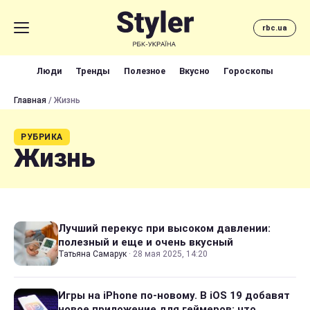
rbc.ua
Люди
Тренды
Полезное
Вкусно
Гороскопы
Главная
/ Жизнь
РУБРИКА
Жизнь
Лучший перекус при высоком давлении:
полезный и еще и очень вкусный
Татьяна Самарук
·
28 мая 2025, 14:20
Игры на iPhone по-новому. В iOS 19 добавят
новое приложение для геймеров: что