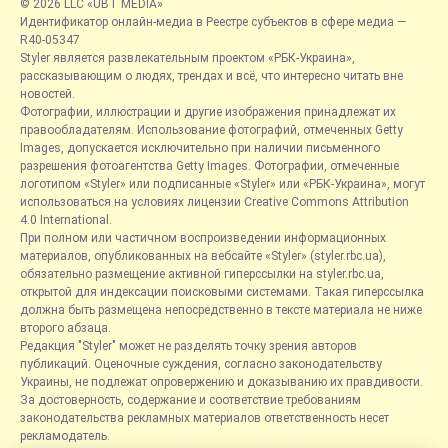
© 2026 LLC «UBT MEDIA»
Идентификатор онлайн-медиа в Реестре субъектов в сфере медиа —
R40-05347
Styler является развлекательным проектом «РБК-Украина»,
рассказывающим о людях, трендах и всё, что интересно читать вне
новостей.
Фотографии, иллюстрации и другие изображения принадлежат их
правообладателям. Использование фотографий, отмеченных Getty
Images, допускается исключительно при наличии письменного
разрешения фотоагентства Getty Images. Фотографии, отмеченные
логотипом «Styler» или подписанные «Styler» или «РБК-Украина», могут
использоваться на условиях лицензии Creative Commons Attribution
4.0 International.
При полном или частичном воспроизведении информационных
материалов, опубликованных на вебсайте «Styler» (styler.rbc.ua),
обязательно размещение активной гиперссылки на styler.rbc.ua,
открытой для индексации поисковыми системами. Такая гиперссылка
должна быть размещена непосредственно в тексте материала не ниже
второго абзаца.
Редакция "Styler" может не разделять точку зрения авторов
публикаций. Оценочные суждения, согласно законодательству
Украины, не подлежат опровержению и доказыванию их правдивости.
За достоверность, содержание и соответствие требованиям
законодательства рекламных материалов ответственность несет
рекламодатель.