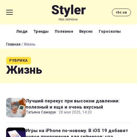
rbc.ua
Люди
Тренды
Полезное
Вкусно
Гороскопы
Главная
/ Жизнь
РУБРИКА
Жизнь
Лучший перекус при высоком давлении:
полезный и еще и очень вкусный
Татьяна Самарук
·
28 мая 2025, 14:20
Игры на iPhone по-новому. В iOS 19 добавят
новое приложение для геймеров: что