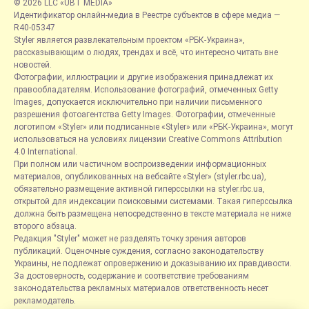
© 2026 LLC «UBT MEDIA»
Идентификатор онлайн-медиа в Реестре субъектов в сфере медиа —
R40-05347
Styler является развлекательным проектом «РБК-Украина»,
рассказывающим о людях, трендах и всё, что интересно читать вне
новостей.
Фотографии, иллюстрации и другие изображения принадлежат их
правообладателям. Использование фотографий, отмеченных Getty
Images, допускается исключительно при наличии письменного
разрешения фотоагентства Getty Images. Фотографии, отмеченные
логотипом «Styler» или подписанные «Styler» или «РБК-Украина», могут
использоваться на условиях лицензии Creative Commons Attribution
4.0 International.
При полном или частичном воспроизведении информационных
материалов, опубликованных на вебсайте «Styler» (styler.rbc.ua),
обязательно размещение активной гиперссылки на styler.rbc.ua,
открытой для индексации поисковыми системами. Такая гиперссылка
должна быть размещена непосредственно в тексте материала не ниже
второго абзаца.
Редакция "Styler" может не разделять точку зрения авторов
публикаций. Оценочные суждения, согласно законодательству
Украины, не подлежат опровержению и доказыванию их правдивости.
За достоверность, содержание и соответствие требованиям
законодательства рекламных материалов ответственность несет
рекламодатель.