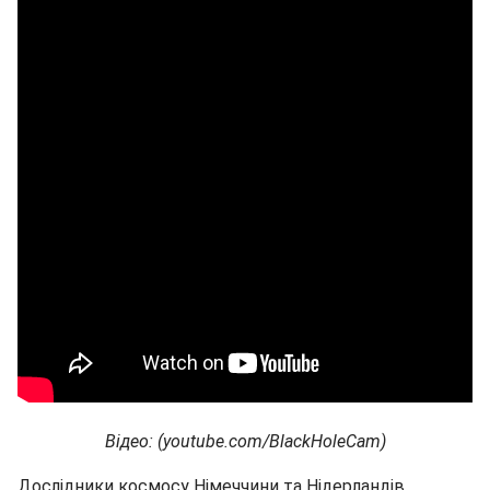
Відео: (
youtube.com/BlackHoleCam)
Дослідники космосу Німеччини та Нідерландів