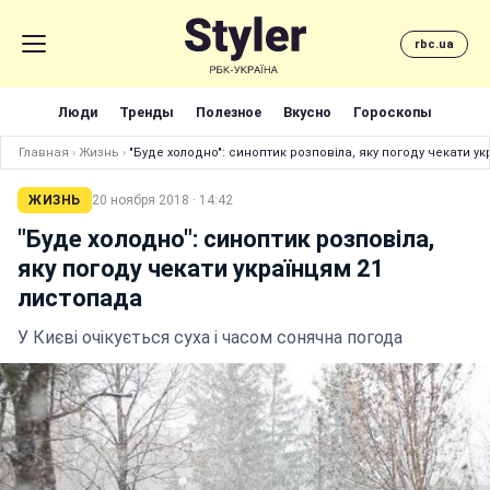
rbc.ua
Люди
Тренды
Полезное
Вкусно
Гороскопы
Главная
›
Жизнь
›
"Буде холодно": синоптик розповіла, яку погоду чекати у
ЖИЗНЬ
20 ноября 2018 · 14:42
"Буде холодно": синоптик розповіла,
яку погоду чекати українцям 21
листопада
У Києві очікується суха і часом сонячна погода