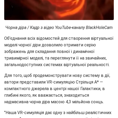
Чорна діра / Кадр з відео YouTube-каналу
BlackHoleCam
Об'єднання всіх відомостей для створення віртуальної
моделі чорної діри дозволило отримати серію
зображень для складання повної і динамічної
тривимірної моделі, та переглянути її на звичайних,
загальнодоступних системах віртуальної реальності.
Для того, щоб продемонструвати нову систему в дії,
автори представили VR-симуляцію Стрільця А* —
компактного джерела в центрі нашої Галактики, в
глибині якого, як вважається, знаходиться
надмасивна чорна діра масою 4,3 мільйона сонць.
"Наша VR-симуляція дає одну з найбільш реалістичних