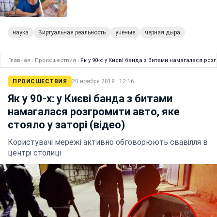
наука
Виртуальная реальность
ученые
черная дыра
Главная
›
Происшествия
›
Як у 90-х: у Києві банда з битами намагалася розг
ПРОИСШЕСТВИЯ
20 ноября 2018 · 12:16
Як у 90-х: у Києві банда з битами
намагалася розгромити авто, яке
стояло у заторі (відео)
Користувачі мережі активно обговорюють свавілля в
центрі столиці