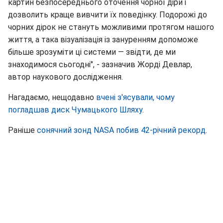
картин безпосереднього оточення чорної діри і
дозволить краще вивчити їх поведінку. Подорожі до
чорних дірок не стануть можливими протягом нашого
життя, а така візуалізація із зануренням допоможе
більше зрозуміти ці системи — звідти, де ми
знаходимося сьогодні", - зазначив Жорді Девлар,
автор наукового дослідження.
Нагадаємо, нещодавно
вчені з'ясували, чому
погладшав диск Чумацького Шляху
.
Раніше
сонячний зонд NASA побив 42-річний рекорд
.