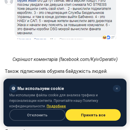
Скріншот коментарів (facebook.com/KyivOperativ)
Також підписників обурила байдужість людей.
"Головне, всі кинулися допомагати. Ось що страшно -
🍪
Мы используем cookie
✕
байдужість людей. А якщо вам знадобиться допомога,
Мы используем файлы cookie для анализа трафика и
так само всі будуть дивитися ролик і міркувати про
персонализации контента. Прочитайте нашу Политику
дев'яності", - прокоментував користувач.
конфиденциальности.
Подробнее
Отклонить
Принять все
"А автору мабуть складно було зупиниться і
поділиться відео з потерпілим і поліцією", - написав