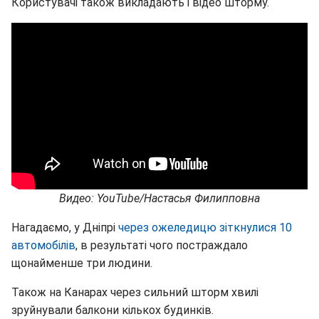
Користувачі також викладають і відео шторму.
Видео: YouTube/Настасья Филипповна
Нагадаємо, у Дніпрі
через ожеледицю зіткнулися 10
автомобілів
, в результаті чого постраждало
щонайменше три людини.
Також на Канарах через сильний шторм хвилі
зруйнували балкони кількох будинків.