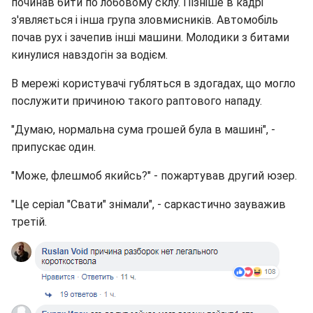
починав бити по лобовому склу. Пізніше в кадрі
з'являється і інша група зловмисників. Автомобіль
почав рух і зачепив інші машини. Молодики з битами
кинулися навздогін за водієм.
В мережі користувачі губляться в здогадах, що могло
послужити причиною такого раптового нападу.
"Думаю, нормальна сума грошей була в машині", -
припускає один.
"Може, флешмоб якийсь?" - пожартував другий юзер.
"Це серіал "Свати" знімали", - саркастично зауважив
третій.