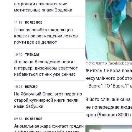
астрологи назвали самые
мстительные знаки Зодиака
11:16
ПОЛЕЗНОЕ
Главная ошибка владельцев
кошек при размещении лотков:
почти все ее делают
10:40
ТРЕНДЫ
Эти вещи безнадежно портят
Фото: Житло (facebook.com
интерьер: дизайнеры советуют
Житель Львова показа
избавиться от них уже сейчас
несумлінного робото
- Варта1 ГО "Варта1"
10:24
ВКУСНО
На Яблочный Спас: этот пирог из
З його слів, жінка н
старой кулинарной книги пекли
наши бабушки
не попереджає людей
крон (близько 8000 г
09:56
ПОЛЕЗНОЕ
Аномальная жара сжигает грядки: