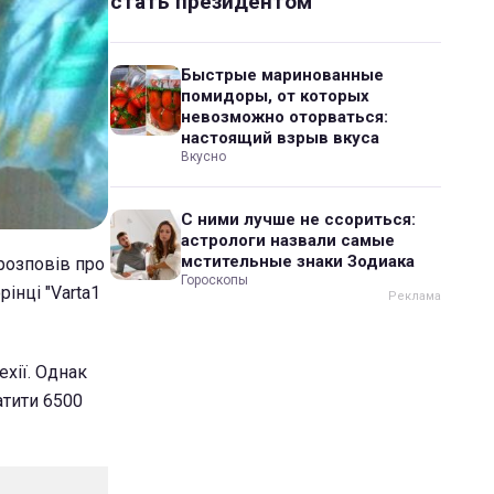
стать президентом
Быстрые маринованные
помидоры, от которых
невозможно оторваться:
настоящий взрыв вкуса
Вкусно
С ними лучше не ссориться:
астрологи назвали самые
мстительные знаки Зодиака
 розповів про
Гороскопы
інці "Varta1
ехії. Однак
атити 6500