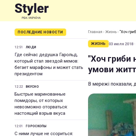
Главная
›
Жизнь
›
"Хоч гриб
ПОСЛЕДНИЕ НОВОСТИ
03 июля 2018 ·
ЖИЗНЬ
12:51
ЛЮДИ
Где сейчас дедушка Гарольд,
"Хоч гриби 
который стал звездой мемов:
умови життя
бегает марафоны и может стать
президентом
В мережі показали, 
12:22
ВКУСНО
Быстрые маринованные
помидоры, от которых
невозможно оторваться:
настоящий взрыв вкуса
12:01
ГОРОСКОПЫ
С ними лучше не ссориться: