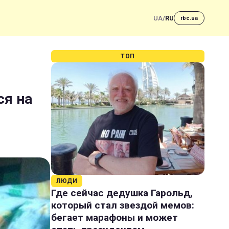
UA
/
RU
rbc.ua
ТОП
ся на
ЛЮДИ
Где сейчас дедушка Гарольд,
который стал звездой мемов:
бегает марафоны и может