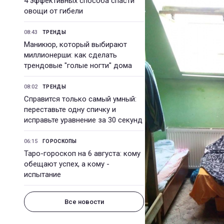
4 эффективных способа спасти
овощи от гибели
08:43
ТРЕНДЫ
Маникюр, который выбирают
миллионерши: как сделать
трендовые "голые ногти" дома
08:02
ТРЕНДЫ
Справится только самый умный:
переставьте одну спичку и
исправьте уравнение за 30 секунд
06:15
ГОРОСКОПЫ
Таро-гороскоп на 6 августа: кому
обещают успех, а кому -
испытание
Все новости