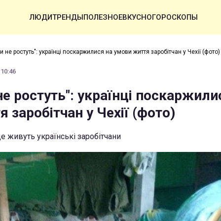
ЛЮДИ
ТРЕНДЫ
ПОЛЕЗНОЕ
ВКУСНО
ГОРОСКОПЫ
и не ростуть": українці поскаржилися на умови життя заробітчан у Чехії (фото)
 10:46
не ростуть": українці поскаржили
 заробітчан у Чехії (фото)
де живуть українські заробітчани