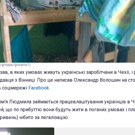
/groups/govarta1)
в, в яких умовах живуть українські заробітчани в Чехії, і
давця з Вінниці. Про це написав Олександр Волошин на стор
 в соцмережі
Facebook
.
а ім'я Людмила займається працевлаштування українців в Ч
, що по прибуттю вони будуть жити в поганих умовах і пл
ривень) нібито за легалізацію.