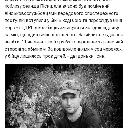
поблизу селища Піски, але вчасно був помічений
військовослужбовцями передового спостережного
посту, які вступили у бій. В ході бою та переслідування
ворожої ДРГ двоє бійців загинули внаслідок підриву
на міні, ще один виніс пораненого. Загиблих не вдалось
знайти. 11 червня тіло Ігоря було передане українській
стороні за обміном. За повідомленнями у соцмережах,
у бійця лишилось троє дітей, - дві доньки і син.