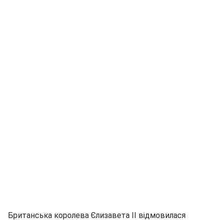
Британська королева Єлизавета II відмовилася