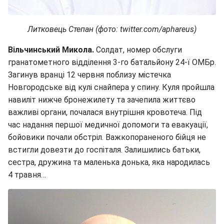
Литковець Степан (фото: twitter.com/aphareus)
Вільчинський Микола.
Солдат, номер обслуги
гранатометного відділення 3-го батальйону 24-ї ОМБр.
Загинув вранці 12 червня поблизу містечка
Новгородське від кулі снайпера у спину. Куля пройшла
навиліт нижче бронежилету та зачепила життєво
важливі органи, почалася внутрішня кровотеча. Під
час надання першої медичної допомоги та евакуації,
бойовики почали обстріл. Важкопораненого бійця не
встигли довезти до госпіталя. Залишились батьки,
сестра, дружина та маленька донька, яка народилась
4 травня…