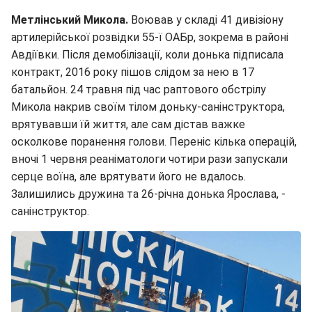
Метлінський Микола.
Воював у складі 41 дивізіону
артилерійської розвідки 55-ї ОАБр, зокрема в районі
Авдіївки. Після демобілізації, коли донька підписала
контракт, 2016 року пішов слідом за нею в 17
батальйон. 24 травня під час раптового обстрілу
Микола накрив своїм тілом доньку-санінструктора,
врятувавши їй життя, але сам дістав важке
осколкове поранення голови. Переніс кілька операцій,
вночі 1 червня реаніматологи чотири рази запускали
серце воїна, але врятувати його не вдалось.
Залишились дружина та 26-річна донька Ярослава, -
санінструктор.