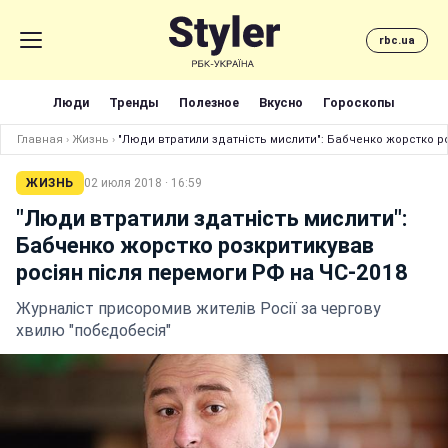
rbc.ua
Люди
Тренды
Полезное
Вкусно
Гороскопы
Главная
›
Жизнь
›
"Люди втратили здатність мислити": Бабченко жорстко ро
ЖИЗНЬ
02 июля 2018 · 16:59
"Люди втратили здатність мислити":
Бабченко жорстко розкритикував
росіян після перемоги РФ на ЧС-2018
Журналіст присоромив жителів Росії за чергову
хвилю "побєдобесія"