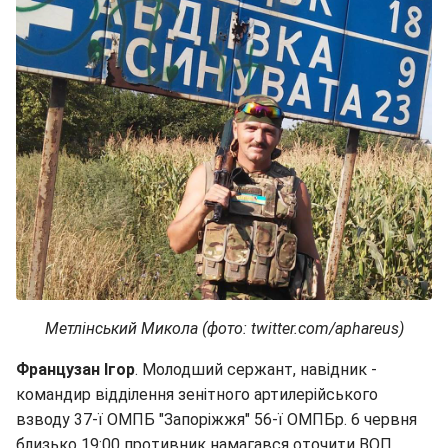
Метлінський Микола (фото: twitter.com/aphareus)
Французан Ігор
. Молодший сержант, навідник -
командир відділення зенітного артилерійського
взводу 37-ї ОМПБ "Запоріжжя" 56-ї ОМПБр. 6 червня
близько 19:00 противник намагався оточити ВОП