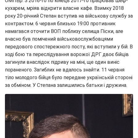
ОМПБр. З 2016-го по кінець 2017-го працював шеф-
кухарем, мріяв відкрити власне кафе. Взимку 2018
року 20-річний Степан вступив на військову службу за
контрактом. 6 червня близько 19:00 противник
намагався оточити ВОП поблизу селища Піски, але
вчасно був помічений військовослужбовцями
передового спостережного посту, які вступили у бій. В
ході бою та переслідування ворожої ДРГ двоє бійців
загинули внаслідок підриву на міні, ще один виніс
пораненого. Загиблих не вдалось знайти. 11 червня
тіло молодого бійця було передане українській стороні
за обміном. У Степана залишились батьки і дружина.