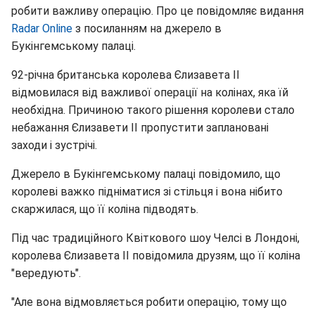
робити важливу операцію. Про це повідомляє видання
Radar Online
з посиланням на джерело в
Букінгемському палаці.
92-річна британська королева Єлизавета II
відмовилася від важливої операції на колінах, яка їй
необхідна. Причиною такого рішення королеви стало
небажання Єлизавети II пропустити заплановані
заходи і зустрічі.
Джерело в Букінгемському палаці повідомило, що
королеві важко підніматися зі стільця і вона нібито
скаржилася, що її коліна підводять.
Під час традиційного Квіткового шоу Челсі в Лондоні,
королева Єлизавета II повідомила друзям, що її коліна
"вередують".
"Але вона відмовляється робити операцію, тому що