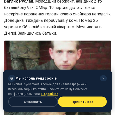
Баглик Руслан.
Молодший сержант, навідник 2-го
батальйону 92-ї ОМБр. 19 червня дістав тяжке
наскрізне поранення голови кулею снайпера неподалік
Донецька, тиждень перебував у комі. Помер 25
червня в Обласній клінічній лікарні ім. Мечникова в
Дніпрі. Залишились батьки.
🍪
Мы используем cookie
✕
Мы используем файлы cookie для анализа трафика и
персонализации контента. Прочитайте нашу Политику
конфиденциальности.
Подробнее
Отклонить
Принять все