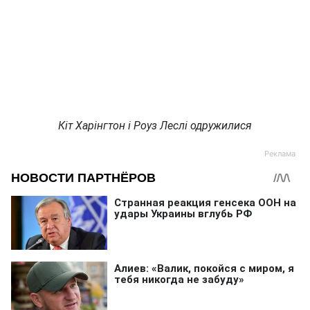
Кіт Харінгтон і Роуз Леслі одружилися