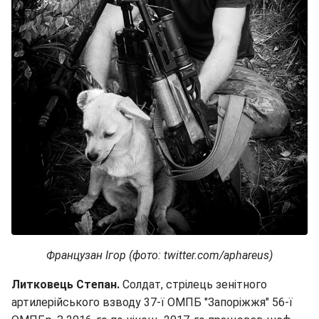
Французан Ігор (фото: twitter.com/aphareus)
Литковець Степан.
Солдат, стрілець зенітного
артилерійського взводу 37-ї ОМПБ "Запоріжжя" 56-ї