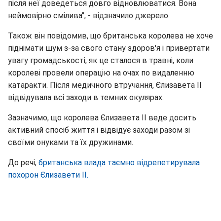
після неї доведеться довго відновлюватися. Вона
неймовірно смілива", - відзначило джерело.
Також він повідомив, що британська королева не хоче
піднімати шум з-за свого стану здоров'я і привертати
увагу громадськості, як це сталося в травні, коли
королеві провели операцію на очах по видаленню
катаракти. Після медичного втручання, Єлизавета II
відвідувала всі заходи в темних окулярах.
Зазначимо, що королева Єлизавета II веде досить
активний спосіб життя і відвідує заходи разом зі
своїми онуками та їх дружинами.
До речі,
британська влада таємно відрепетирувала
похорон Єлизавети II.