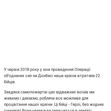
У червні 2018 року у зоні проведення Операції
об'єднаних сил на Донбасі наша країна втратила 22
бійців.
Завдяки самопожертві цих відважних воїнів ми
живемо і дихаємо, роблячи все можливе для
процвітання нашої країни. Ці бійці - Герої, без жодних
сумнівів! Вони назавжди залишаться в пам'яті