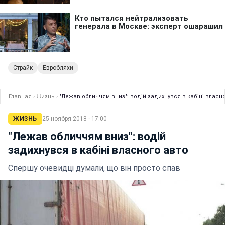
Страйк
Евробляхи
Главная
›
Жизнь
›
"Лежав обличчям вниз": водій задихнувся в кабіні власн
ЖИЗНЬ
25 ноября 2018 · 17:00
"Лежав обличчям вниз": водій
задихнувся в кабіні власного авто
Спершу очевидці думали, що він просто спав