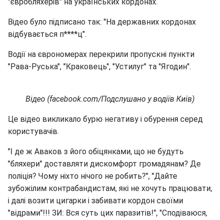
"євробляхерiв" на українських кордонах.
Відео було підписано так: "На державних кордонах
відбувається п****ц".
Водії на єврономерах перекрили пропускні пункти
"Рава-Руська", "Краковець", "Устилуг" та "Ягодин".
Відео (facebook.com/Подслушано у водіїв Київ)
Це відео викликало бурю негативу і обурення серед
користувачів.
"І де ж Аваков з його обіцянками, що не будуть
"бляхери" доставляти дискомфорт громадянам? Де
поліція? Чому ніхто нічого не робить?", "Дайте
зубожілим контрабандистам, які не хочуть працювати,
і далі возити цигарки і забивати кордон своїми
"відрами"!!! ЗИ: Вся суть цих паразитів!", "Сподіваюся,