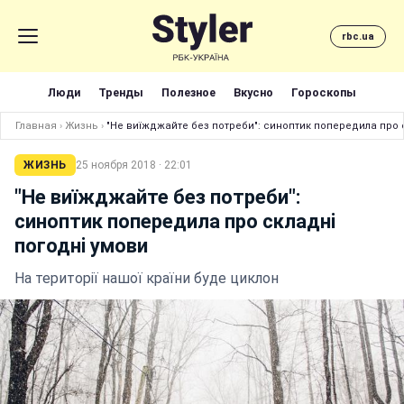
rbc.ua
Люди
Тренды
Полезное
Вкусно
Гороскопы
Главная
›
Жизнь
›
"Не виїжджайте без потреби": синоптик попередила про 
ЖИЗНЬ
25 ноября 2018 · 22:01
"Не виїжджайте без потреби":
синоптик попередила про складнi
погоднi умови
На території нашої країни буде циклон