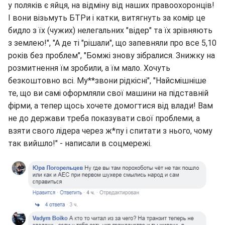
у поляків є яйця, на відміну від наших правоохоронців!
І вони візьмуть БТРи і катки, витягнуть за комір це
бидло з їх (чужих) нелегальних "відер" та їх зрівняють
з землею!", "А де ті "рішали", що запевняли про все 5,10
років без проблем", "Бомжі знову зібралися. Знижку на
розмитнення їм зробили, а їм мало. Хочуть
безкоштовно всі. Му**звони рідкісні", "Найсмішніше
те, що ви самі оформляли свої машини на підставній
фірми, а тепер щось хочете домогтися від влади! Вам
не до держави треба показувати свої проблеми, а
взяти свого лідера через ж*пу і спитати з нього, чому
так вийшло!" - написали в соцмережі.