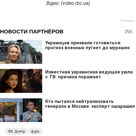
Відео: (
video
.
rbc
.
ua
)
ФК Днепр
фура