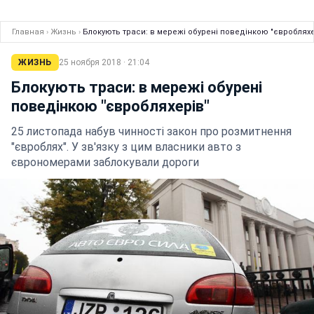
Главная
›
Жизнь
›
Блокують траси: в мережі обурені поведінкою "євробляхе
ЖИЗНЬ
25 ноября 2018 · 21:04
Блокують траси: в мережі обурені
поведінкою "євробляхерів"
25 листопада набув чинності закон про розмитнення
"євроблях". У зв'язку з цим власники авто з
єврономерами заблокували дороги