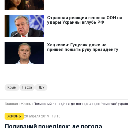
Крым
Пасха
ПЦУ
Главная
›
Жизнь
›
Поливаний понеділок: де погода щедро "привітає" україн
ЖИЗНЬ
28 апреля 2019 · 18:10
Поливаний понеділок: де погода