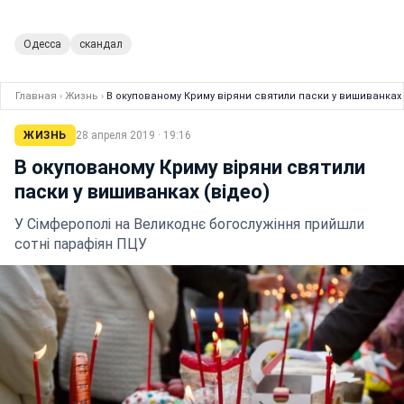
Одесса
скандал
Главная
›
Жизнь
›
В окупованому Криму віряни святили паски у вишиванках 
ЖИЗНЬ
28 апреля 2019 · 19:16
В окупованому Криму віряни святили
паски у вишиванках (відео)
У Сімферополі на Великоднє богослужіння прийшли
сотні парафіян ПЦУ