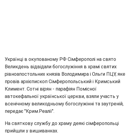
Українці в окупованому РФ Сімферополі на свято
Великдень відвідали богослужіння в храмі святих
рівноапостольних князів Володимира і Ольги ПЦУ, яке
провів архієпископ Сімферопольський і Кримський
Климент. Сотні вірян - парафіян Помісної
автокефальної української церкви, взяли участь у
всенічному великодньому богослужінні та заутреній,
передає "Крим.Реалії".
На святкову службу до храму деякі сімферопольці
прийшли у вишиванках.