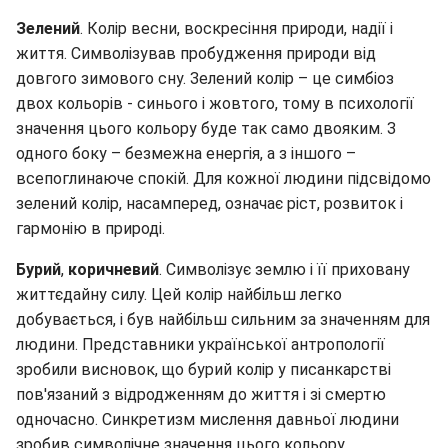
Зелений
. Колір весни, воскресіння природи, надії і
життя. Символізував пробудження природи від
довгого зимового сну. Зелений колір – це симбіоз
двох кольорів - синього і жовтого, тому в психології
значення цього кольору буде так само двояким. З
одного боку – безмежна енергія, а з іншого –
всепоглинаюче спокій. Для кожної людини підсвідомо
зелений колір, насамперед, означає ріст, розвиток і
гармонію в природі.
Бурий
,
коричневий
. Символізує землю і її приховану
життєдайну силу. Цей колір найбільш легко
добувається, і був найбільш сильним за значенням для
людини. Представники української антропології
зробили висновок, що бурий колір у писанкарстві
пов'язаний з відродженням до життя і зі смертю
одночасно. Синкретизм мислення давньої людини
зробив символічне значення цього кольору