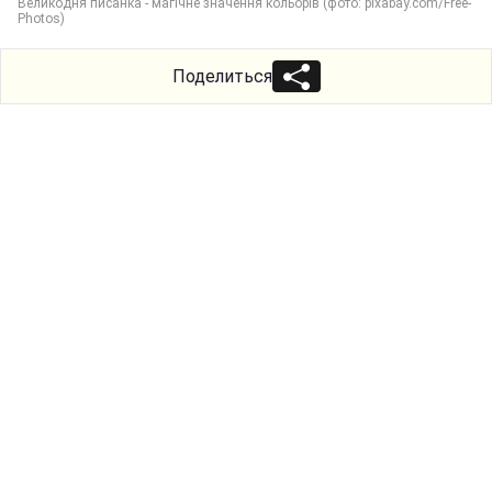
Великодня писанка - магічне значення кольорів (фото: pixabay.com/Free-
Photos)
Поделиться