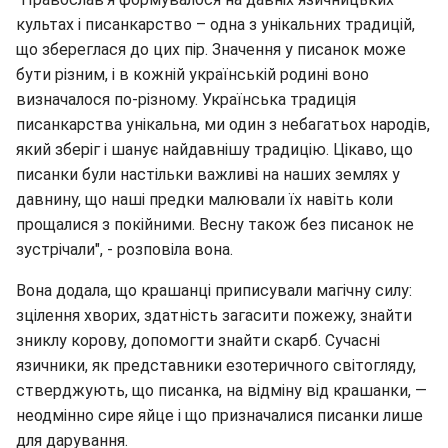
культах і писанкарство – одна з унікальних традицій,
що збереглася до цих пір. Значення у писанок може
бути різним, і в кожній українській родині воно
визначалося по-різному. Українська традиція
писанкарства унікальна, ми один з небагатьох народів,
який зберіг і шанує найдавнішу традицію. Цікаво, що
писанки були настільки важливі на наших землях у
давнину, що наші предки малювали їх навіть коли
прощалися з покійними. Весну також без писанок не
зустрічали", - розповіла вона.
Вона додала, що крашанці приписували магічну силу:
зцілення хворих, здатність загасити пожежу, знайти
зниклу корову, допомогти знайти скарб. Сучасні
язичники, як представники езотеричного світогляду,
стверджують, що писанка, на відміну від крашанки, —
неодмінно сире яйце і що призначалися писанки лише
для дарування.