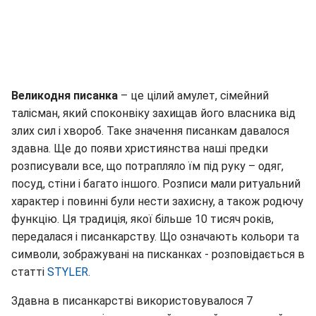
Великодня писанка
– це цілий амулет, сімейний
талісман, який споконвіку захищав його власника від
злих сил і хвороб. Таке значення писанкам давалося
здавна. Ще до появи християнства наші предки
розписували все, що потрапляло їм під руку – одяг,
посуд, стіни і багато іншого. Розписи мали ритуальний
характер і повинні були нести захисну, а також родючу
функцію. Ця традиція, якої більше 10 тисяч років,
передалася і писанкарству. Що означають кольори та
символи, зображувані на писканках - розповідається в
статті
STYLER
.
Здавна в писанкарстві використовувалося 7