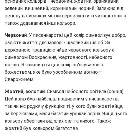
основних кольорів - червоний, жовтий, оранжевий,
зелений, вишневий, коричневий, чорний. Залежно від
регіону в писанках могли переважати ті чи інші тони, а
також додавалися інші кольори.
Червоний
. У писанкарстві цей колір символізує добро,
радість життя, для молоді - щасливий шлюб. За
церковною традицією яйце червоного кольору є
символом Воскресіння, жертовності, небесного
вогню. В язичництві цей колір зв'язувався з
божеством, яке було уособленням вогню –
Сварожичем.
Жовтий, золотий
. Символ небесного світила (сонця).
Цей колір був найбільш поширеним у писанкарстві,
так як ніс родючу функцію: ті, у кого були жовті яйця,
за переказами, мали багатий урожай зерна. Яйця цього
кольору оберігали від злих сил та лихого. Також
жовтий був кольором багатства.