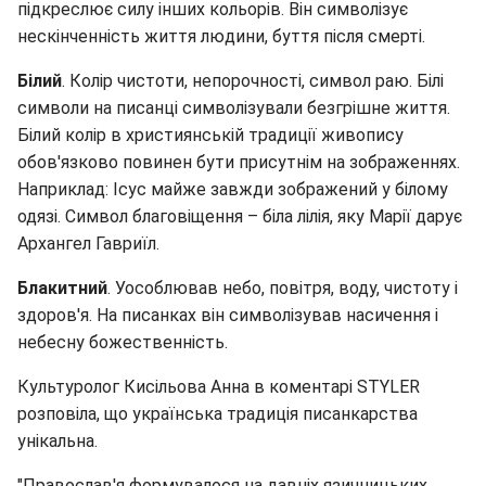
підкреслює силу інших кольорів. Він символізує
нескінченність життя людини, буття після смерті.
Білий
. Колір чистоти, непорочності, символ раю. Білі
символи на писанці символізували безгрішне життя.
Білий колір в християнській традиції живопису
обов'язково повинен бути присутнім на зображеннях.
Наприклад: Ісус майже завжди зображений у білому
одязі. Символ благовіщення – біла лілія, яку Марії дарує
Архангел Гавриїл.
Блакитний
. Уособлював небо, повітря, воду, чистоту і
здоров'я. На писанках він символізував насичення і
небесну божественність.
Культуролог Кисільова Анна в коментарі STYLER
розповіла, що українська традиція писанкарства
унікальна.
"Православ'я формувалося на давніх язичницьких