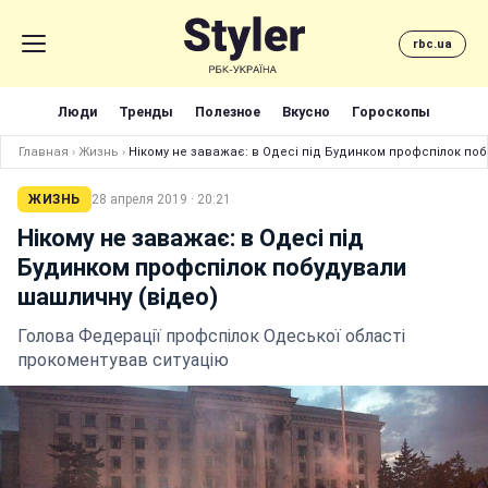
rbc.ua
Люди
Тренды
Полезное
Вкусно
Гороскопы
Главная
›
Жизнь
›
Нікому не заважає: в Одесі під Будинком профспілок по
ЖИЗНЬ
28 апреля 2019 · 20:21
Нікому не заважає: в Одесі під
Будинком профспілок побудували
шашличну (відео)
Голова Федерації профспілок Одеської області
прокоментував ситуацію