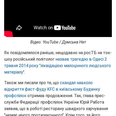
Відео: YouTube / Думська Нет
Як повідомлялося раніше, нещодавно на росТБ на ток-
шоу російський політолог
назвав трагедію в Одесі 2
травня 2014 року "ліквідацією малоцінного людського
матеріалу"
.
Також ми писали про те, що
скандал навколо
відкриття фаст-фуду KFC в київському Будинку
профспілок
отримав продовження. Так, глава прес-
служби Федерації профспілок України Юрій Работа
заявив, що в роботі ресторану швидкого харчування
"немає нічого протизаконного". Крім того, за його