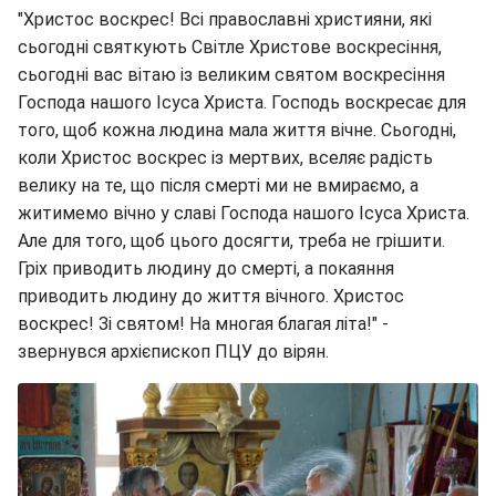
"Христос воскрес! Всі православні християни, які
сьогодні святкують Світле Христове воскресіння,
сьогодні вас вітаю із великим святом воскресіння
Господа нашого Ісуса Христа. Господь воскресає для
того, щоб кожна людина мала життя вічне. Сьогодні,
коли Христос воскрес із мертвих, вселяє радість
велику на те, що після смерті ми не вмираємо, а
житимемо вічно у славі Господа нашого Ісуса Христа.
Але для того, щоб цього досягти, треба не грішити.
Гріх приводить людину до смерті, а покаяння
приводить людину до життя вічного. Христос
воскрес! Зі святом! На многая благая літа!" -
звернувся архієпископ ПЦУ до вірян.