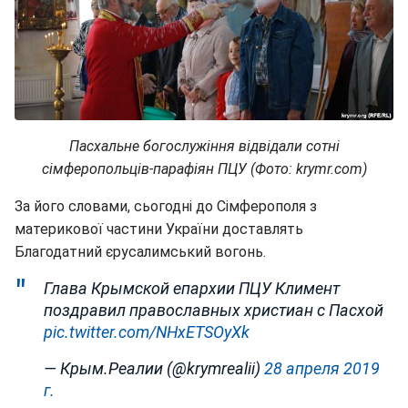
Пасхальне богослужіння відвідали сотні
сімферопольців-парафіян ПЦУ (Фото: krymr.com)
За його словами, сьогодні до Сімферополя з
материкової частини України доставлять
Благодатний єрусалимський вогонь.
Глава Крымской епархии ПЦУ Климент
поздравил православных христиан с Пасхой
pic.twitter.com/NHxETSOyXk
— Крым.Реалии (@krymrealii)
28 апреля 2019
г.