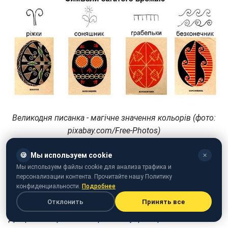
Великодня писанка - магічне значення кольорів (фото:
pixabay.com/Free-Photos)
Нагадаємо, що раніше
Зеленський зворушливо
🍪
Мы используем cookie
✕
привітав українців з Великоднем
.
Мы используем файлы cookie для анализа трафика и
персонализации контента. Прочитайте нашу Политику
Також ми писали, що
Леся Нікітюк потішила мережу
конфиденциальности.
Подробнее
відео з великодньої служби
.
Отклонить
Принять все
До цього
Порошенко привітав українців зі святом
.