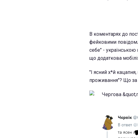
В коментарях до пос
фейковими повідомл
себе" - українською 
що додаткова мобіліз
"І ясний х*й кацапня
проживання"? Що за 