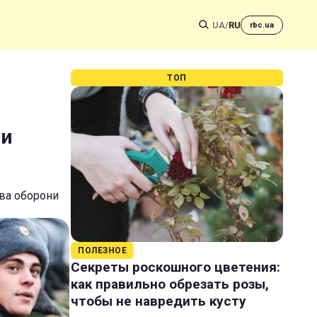
UA
/
RU
rbc.ua
ТОП
ли
тва оборони
ПОЛЕЗНОЕ
Секреты роскошного цветения:
как правильно обрезать розы,
чтобы не навредить кусту