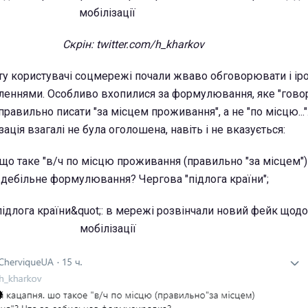
Скрін: twitter.com/h_kharkov
ту користувачі соцмережі почали жваво обговорювати і іро
еннями. Особливо вхопилися за формулювання, яке "говор
правильно писати "за місцем проживання", а не "по місцю..."
ація взагалі не була оголошена, навіть і не вказується:
, що таке "в/ч по місцю проживання (правильно "за місцем")
дебільне формулювання? Чергова "підлога країни";