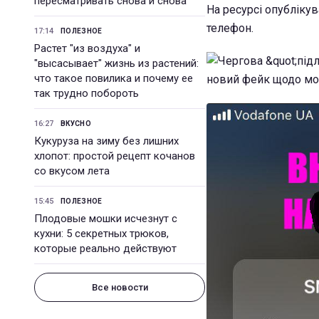
пересматривать снова и снова
На ресурсі опублікув
телефон.
17:14
ПОЛЕЗНОЕ
Растет "из воздуха" и
"высасывает" жизнь из растений:
что такое повилика и почему ее
так трудно побороть
16:27
ВКУСНО
Кукуруза на зиму без лишних
хлопот: простой рецепт кочанов
со вкусом лета
15:45
ПОЛЕЗНОЕ
Плодовые мошки исчезнут с
кухни: 5 секретных трюков,
которые реально действуют
Все новости