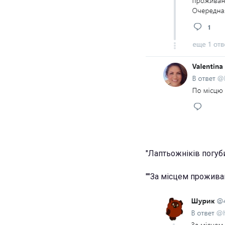
"Лаптьожніків погуби
""За місцем проживан