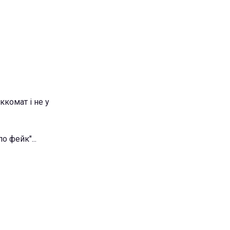
ккомат і не у
о фейк"...