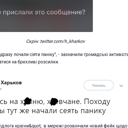
Скрін: twitter.com/h_kharkov
разу почали сіяти паніку", - зазначили громадські активіст
атися на брехливі розсилки.