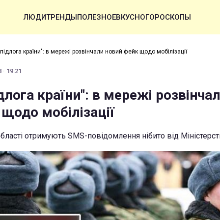
ЛЮДИ
ТРЕНДЫ
ПОЛЕЗНОЕ
ВКУСНО
ГОРОСКОПЫ
підлога країни": в мережі розвінчали новий фейк щодо мобілізації
 · 19:21
длога країни": в мережі розвінча
 щодо мобілізації
області отримують SMS-повідомлення нібито від Міністерс