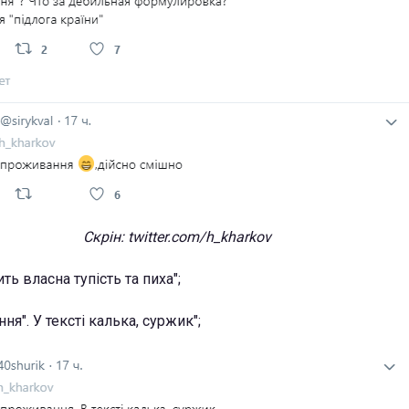
Скрін: twitter.com/h_kharkov
ть власна тупість та пиха";
ня". У тексті калька, суржик";