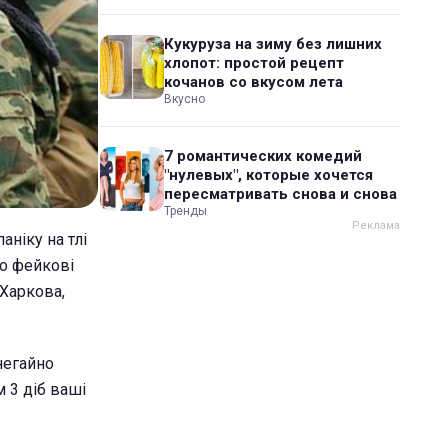
Кукуруза на зиму без лишних
хлопот: простой рецепт
кочанов со вкусом лета
Вкусно
7 романтических комедий
"нулевых", которые хочется
пересматривать снова и снова
Тренды
аніку на тлі
ро фейкові
 Харкова,
негайно
м 3 діб ваші