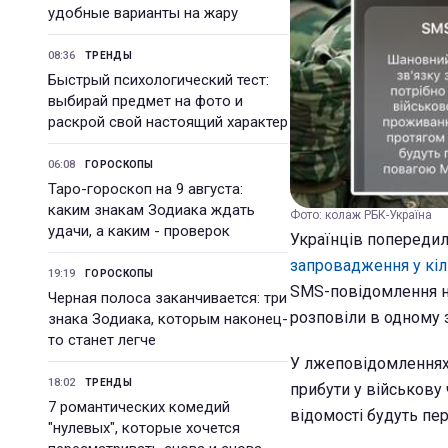
удобные варианты на жару
08:36
ТРЕНДЫ
Быстрый психологический тест:
выбирай предмет на фото и
раскрой свой настоящий характер
06:08
ГОРОСКОПЫ
Таро-гороскоп на 9 августа:
каким знакам Зодиака ждать
Фото: колаж РБК-Україна
удачи, а каким - проверок
Українців попередили
запровадження у кіл
19:19
ГОРОСКОПЫ
SMS-повідомлення ні
Черная полоса заканчивается: три
розповіли в одному 
знака Зодиака, которым наконец-
то станет легче
У лжеповідомленнях й
18:02
ТРЕНДЫ
прибути у військову 
7 романтических комедий
відомості будуть пер
"нулевых", которые хочется