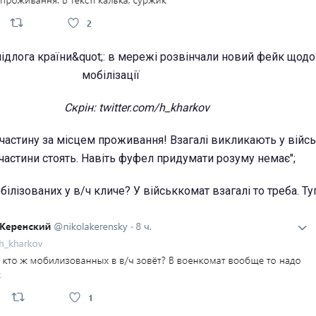
Скрін: twitter.com/h_kharkov
 частину за місцем проживання! Взагалі викликають у війсь
 частини стоять. Навіть фуфел придумати розуму немає";
білізованих у в/ч кличе? У військкомат взагалі то треба. Туп