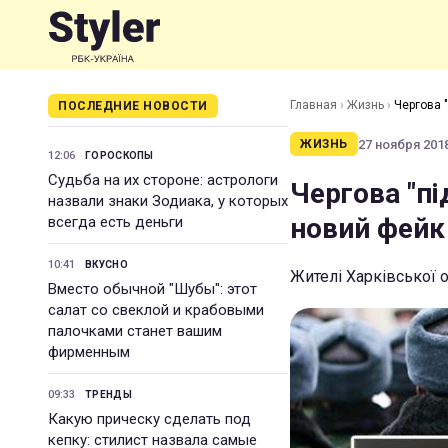
Главная
›
Жизнь
›
Чергова "
ПОСЛЕДНИЕ НОВОСТИ
27 ноября 2018
ЖИЗНЬ
12:06
ГОРОСКОПЫ
Судьба на их стороне: астрологи
Чергова "пі
назвали знаки Зодиака, у которых
новий фейк
всегда есть деньги
10:41
ВКУСНО
Жителі Харківської 
Вместо обычной "Шубы": этот
салат со свеклой и крабовыми
палочками станет вашим
фирменным
09:33
ТРЕНДЫ
Какую прическу сделать под
кепку: стилист назвала самые