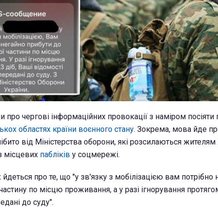
 про чергові інформаційних провокації з наміром посіяти п
ькох областях країни воєнного стану
. Зокрема, мова йде п
бито від Міністерства оборони, які розсилаються жителям
з місцевих
пабліків
у соцмережі.
деться про те, що "у зв'язку з мобілізацією вам потрібно 
частину по місцю проживання, а у разі ігнорування протяго
едані до суду".