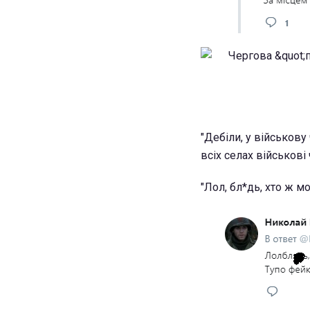
"Дебіли, у військову
всіх селах військові
"Лол, бл*дь, хто ж мо