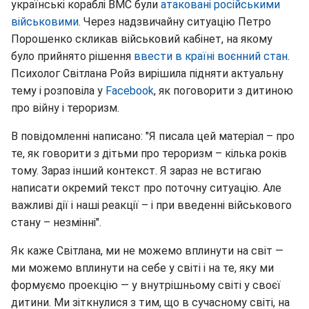
українські кораблі ВМС були
атаковані російськими
військовими
. Через надзвичайну ситуацію Петро
Порошенко скликав військовий кабінет, на якому
було прийнято рішення
ввести в країні воєнний стан
.
Психолог Світлана Ройз вирішила підняти актуальну
тему і розповіла у
Facebook
, як поговорити з дитиною
про війну і тероризм.
В повідомленні написано: "Я писала цей матеріал – про
те, як говорити з дітьми про тероризм – кілька років
тому. Зараз інший контекст. Я зараз не встигаю
написати окремий текст про поточну ситуацію. Але
важливі дії і наші реакції – і при введенні військового
стану – незмінні".
Як каже Світлана, ми не можемо вплинути на світ —
ми можемо вплинути на себе у світі і на те, яку ми
формуємо проекцію — у внутрішньому світі у своєї
дитини. Ми зіткнулися з тим, що в сучасному світі, на