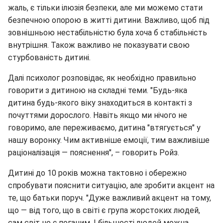
жаль, є тільки ілюзія безпеки, але ми можемо стати
безпечною опорою в житті дитини. Важливо, щоб під
зовнішньою нестабільністю була хоча б стабільність
внутрішня. Також важливо не показувати свою
стурбованість дитині.
Далі психолог розповідає, як необхідно правильно
говорити з дитиною на складні теми. "Будь-яка
дитина будь-якого віку знаходиться в контакті з
почуттями дорослого. Навіть якщо ми нічого не
говоримо, але переживаємо, дитина "втягується" у
нашу воронку. Чим активніше емоції, тим важливіше
раціоналізація — пояснення", – говорить Ройз.
Дитині до 10 років можна тактовно і обережно
спробувати пояснити ситуацію, але зробити акцент на
те, що батьки поруч. "Дуже важливий акцент на тому,
що — від того, що в світі є група жорстоких людей,
сам світ не є поганим. І більшості людей можна