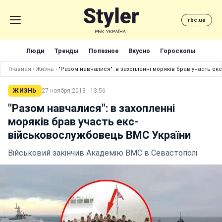
rbc.ua
Люди
Тренды
Полезное
Вкусно
Гороскопы
Главная
›
Жизнь
›
"Разом навчалися": в захопленні моряків брав участь е
ЖИЗНЬ
27 ноября 2018 · 13:56
"Разом навчалися": в захопленні
моряків брав участь екс-
військовослужбовець ВМС України
Військовий закінчив Академію ВМС в Севастополі