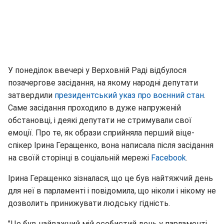
У понеділок ввечері у Верховній Раді відбулося
позачергове засідання, на якому народні депутати
затвердили
президентський указ про воєнний стан
.
Саме засідання проходило в дуже напруженій
обстановці, і деякі депутати не стримували свої
емоції. Про те, як образи сприйняла перший віце-
спікер Ірина Геращенко, вона написала після засідання
на своїй сторінці в соціальній мережі
Facebook
.
Ірина Геращенко зізналася, що це був найтяжчий день
для неї в парламенті і повідомила, що ніколи і нікому не
дозволить принижувати людську гідність.
"Це був найважчий мій особистий день у парламенті.