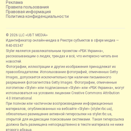
Реклама
Правила пользования
Правовая информация
Политика конфиденциальности
© 2026 LLC «UBT MEDIA»
Идентификатор онлайн-медиа в Реестре субъектов в сфере медиа —
R40-05347
Styler является развлекательным проектом «РБК-Украина»,
рассказывающим о людях, трендах и всё, что интересно читать вне
новостей.
Фотографии, иллюстрации и другие изображения принадлежат их
правообладателям. Использование фотографий, отмеченных Getty
Images, допускается исключительно при наличии письменного
разрешения фотоагентства Getty Images. Фотографии, отмеченные
логотипом «Styler» или подписанные «Styler» или «РБК-Украина», могут
использоваться на условиях лицензии Creative Commons Attribution
4.0 International.
При полном или частичном воспроизведении информационных
материалов, опубликованных на вебсайте «Styler» (styler.rbc.ua),
обязательно размещение активной гиперссылки на styler.rbc.ua,
открытой для индексации поисковыми системами. Такая гиперссылка
должна быть размещена непосредственно в тексте материала не ниже
второго абзаца.