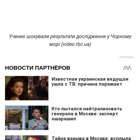
Учених шокували результати дослідження у Чорному
морі (video.rbc.ua)