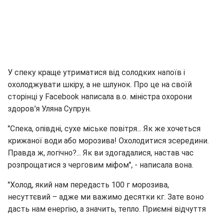
У спеку краще утриматися від солодких напоїв і
охолоджувати шкіру, а не шлунок. Про це на своїй
сторінці у Facebook написала в.о. міністра охорони
здоров'я Уляна Супрун.
"Спека, опівдні, сухе міське повітря... Як же хочеться
крижаної води або морозива! Охолодитися зсередини.
Правда ж, логічно?... Як ви здогадалися, настав час
розпрощатися з черговим міфом", - написала вона.
"Холод, який нам передасть 100 г морозива,
несуттєвий – адже ми важимо десятки кг. Зате воно
дасть нам енергію, а значить, тепло. Приємні відчуття