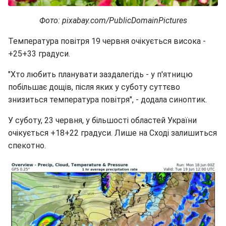
Фото: pixabay.com/PublicDomainPictures
Температура повітря 19 червня очікується висока -
+25+33 градуси.
"Хто любить планувати заздалегідь - у п'ятницю
побільшає дощів, після яких у суботу суттєво
знизиться температура повітря", - додала синоптик.
У суботу, 23 червня, у більшості областей України
очікується +18+22 градуси. Лише на Сході залишиться
спекотно.