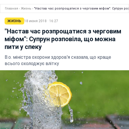
Главная
›
Жизнь
›
"Настав час розпрощатися з черговим міфом": Супрун роз
ЖИЗНЬ
18 июня 2018 · 16:27
"Настав час розпрощатися з черговим
міфом": Супрун розповіла, що можна
пити у спеку
В.о. міністра охорони здоров'я сказала, що краще
всього охолоджує влітку