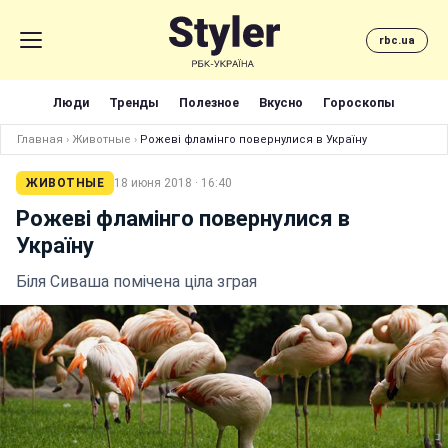
rbc.ua
Люди
Тренды
Полезное
Вкусно
Гороскопы
Главная
›
Животные
›
Рожеві фламінго повернулися в Україну
ЖИВОТНЫЕ
18 июня 2018 · 16:40
Рожеві фламінго повернулися в
Україну
Біля Сиваша помічена ціла зграя