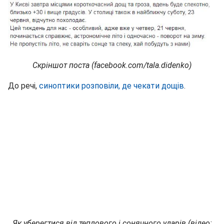
Скріншот поста (facebook.com/tala.didenko)
До речі,
синоптики розповіли, де чекати дощів
.
Як уберегтися від теплового і сонячного ударів (відео: