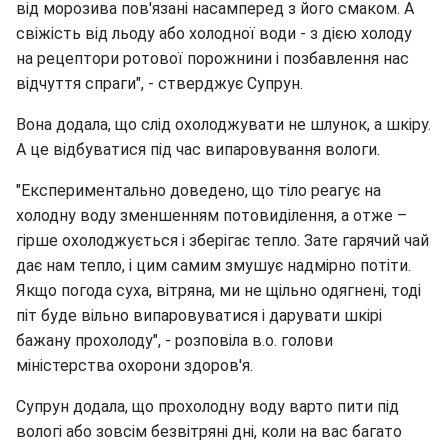
від морозива пов'язані насамперед з його смаком. А
свіжість від льоду або холодної води - з дією холоду
на рецептори ротової порожнини і позбавлення нас
відчуття спраги", - стверджує Супрун.
Вона додала, що слід охолоджувати не шлунок, а шкіру.
А це відбуватися під час випаровування вологи.
"Експериментально доведено, що тіло реагує на
холодну воду зменшенням потовиділення, а отже –
гірше охолоджується і зберігає тепло. Зате гарячий чай
дає нам тепло, і цим самим змушує надмірно потіти.
Якщо погода суха, вітряна, ми не щільно одягнені, тоді
піт буде вільно випаровуватися і дарувати шкірі
бажану прохолоду", - розповіла в.о. голови
міністерства охорони здоров'я.
Супрун додала, що прохолодну воду варто пити під
вологі або зовсім безвітряні дні, коли на вас багато