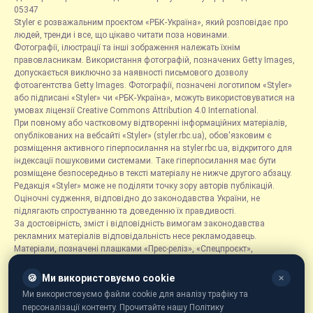
05347
Styler є розважальним проєктом «РБК-Україна», який розповідає про
людей, тренди і все, що цікаво читати поза новинами.
Фотографії, ілюстрації та інші зображення належать їхнім
правовласникам. Використання фотографій, позначених Getty Images,
допускається виключно за наявності письмового дозволу
фотоагентства Getty Images. Фотографії, позначені логотипом «Styler»
або підписані «Styler» чи «РБК-Україна», можуть використовуватися на
умовах ліцензії Creative Commons Attribution 4.0 International.
При повному або частковому відтворенні інформаційних матеріалів,
опублікованих на вебсайті «Styler» (styler.rbc.ua), обов'язковим є
розміщення активного гіперпосилання на styler.rbc.ua, відкритого для
індексації пошуковими системами. Таке гіперпосилання має бути
розміщене безпосередньо в тексті матеріалу не нижче другого абзацу.
Редакція «Styler» може не поділяти точку зору авторів публікацій.
Оціночні судження, відповідно до законодавства України, не
підлягають спростуванню та доведенню їх правдивості.
За достовірність, зміст і відповідність вимогам законодавства
рекламних матеріалів відповідальність несе рекламодавець.
Матеріали, позначені плашками «Прес-реліз», «Спецпроєкт»,
«Партнерський матеріал», «Promo», «Благодійність» та «Резонанс»,
розміщуються на правах реклами.
🍪
Ми використовуємо cookie
✕
Рубрика «Новини компаній» є інформаційним форматом, що містить
Ми використовуємо файли cookie для аналізу трафіку та
новини, повідомлення та оголошення, пов'язані з діяльністю
персоналізації контенту. Прочитайте нашу Політику
компаній, і ґрунтується на інформації, наданій відповідними