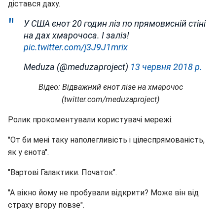
дістався даху.
У США єнот 20 годин ліз по прямовисній стіні
на дах хмарочоса. І заліз!
pic.twitter.com/j3J9J1mrix
Meduza (@meduzaproject)
13 червня 2018 р.
Відео: Відважний єнот лізе на хмарочос
(twitter.com/meduzaproject)
Ролик прокоментували користувачі мережі:
"От би мені таку наполегливість і цілеспрямованість,
як у єнота".
"Вартові Галактики. Початок".
"А вікно йому не пробували відкрити? Може він від
страху вгору повзе".