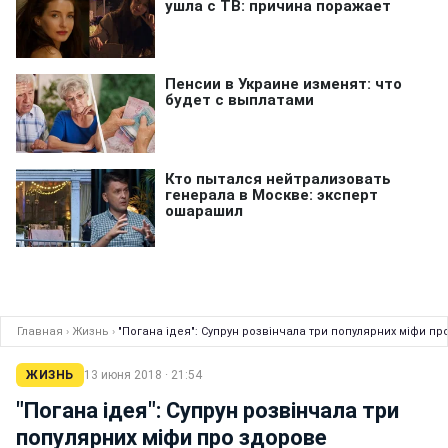
Главная
›
Жизнь
›
"Погана ідея": Супрун розвінчала три популярних міфи п
ЖИЗНЬ
13 июня 2018 · 21:54
"Погана ідея": Супрун розвінчала три
популярних міфи про здорове