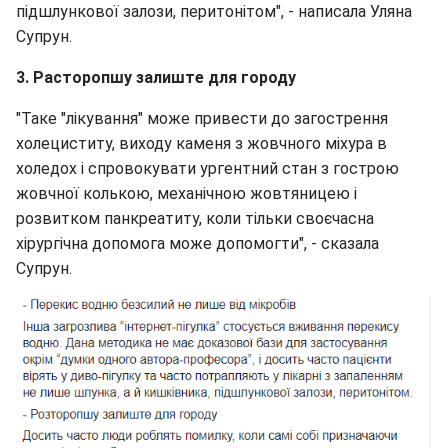
підшлункової залози, перитонітом", - написала Уляна
Супрун.
3. Расторопшу залиште для городу
"Таке "лікування" може привести до загострення
холециститу, виходу каменя з жовчного міхура в
холедох і спровокувати ургентний стан з гострою
жовчної колькою, механічною жовтяницею і
розвитком панкреатиту, коли тільки своєчасна
хірургічна допомога може допомогти", - сказала
Супрун.