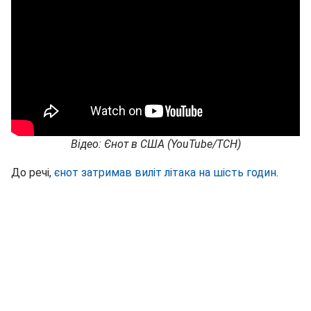
Відео: Єнот в США (YouTube/ТСН)
До речі,
єнот затримав виліт літака на шість годин
.