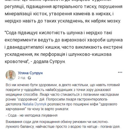
регуляції, підвищення артеріального тиску, порушення
мінералізації кісток, утворення каменів в нирках, і
нерідко навіть до таких ускладнень, як набряк мозку.
"Сода підвищує кислотність шлунка і нерідко такі
експерименти ведуть до виразкової хвороби шлунка
і дванадцятипалої кишки, часто викликають екстрені
ускладнення, як перфорація і шлунково-кишкова
кровотеча", - додала Супрун.