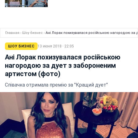
Главная
›
Шоу бизнес
›
Ані Лорак похизувалася російською нагородою за д
ШОУ БИЗНЕС
13 июня 2018 · 22:05
Ані Лорак похизувалася російською
нагородою за дует з забороненим
артистом (фото)
Співачка отримала премію за "Кращий дует"