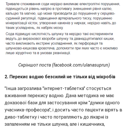
Скріншот поста (facebook.com/ulanasuprun)
2. Перекис водню безсилий не тільки від мікробів
"Інша загрозлива "інтернет-таблетка" стосується
вживання перекису водню. Дана методика не має
доказової бази для застосування крім "думки одного
учасника-професора", і досить часто пацієнти вірять в
диво-таблетку і часто потрапляють до лікарні із
запаленням не тільки шлунка, але і кишечника,