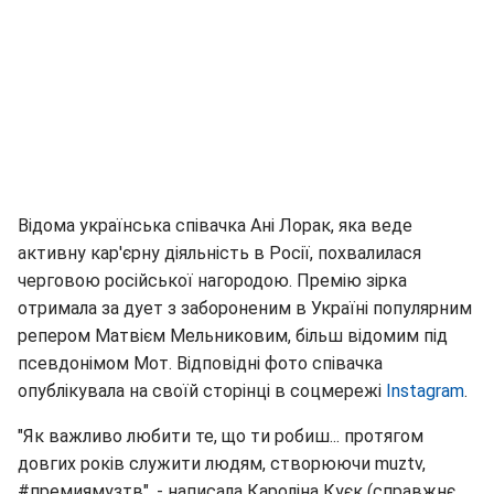
Відома українська співачка Ані Лорак, яка веде
активну кар'єрну діяльність в Росії, похвалилася
черговою російської нагородою. Премію зірка
отримала за дует з забороненим в Україні популярним
репером Матвієм Мельниковим, більш відомим під
псевдонімом Мот. Відповідні фото співачка
опублікувала на своїй сторінці в соцмережі
Instagram
.
"Як важливо любити те, що ти робиш... протягом
довгих років служити людям, створюючи muztv,
#премиямузтв", - написала Кароліна Куєк (справжнє