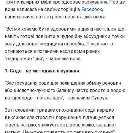
три популярних міфи про здорове харчування. Про це
вона написала на своїй сторінці в
Facebook
,
посилаючись на гастроентеролога-дієтолога.
"Всі ми хочемо бути здоровими, а деякі настільки, що
навіть готові повірити в чудодійну абсурдних з точки
зору доказової медицини способів. Лікарі часто
стикаються з поганими наслідками різних
"оздоровчих" дій", - написала вона.
1. Сода - не методика лікування
"Застосування соди для поліпшення обміну речовин
або кислотно-лужного балансу, часто просто з водою і
натщесерце - погана ідея", - зазначила Супрун.
За її словами, тривале споживання соди нерідко
викликає електролітні порушення, підвищується
рівень натрію, знижується рівень калію, кальцію і
магнію. Це може привести до серцево-судинної