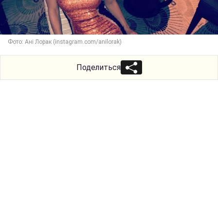
Фото: Ані Лорак (instagram.com/anilorak)
Поделиться