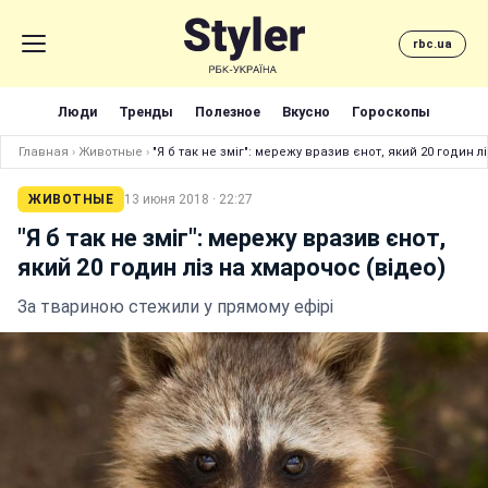
rbc.ua
Люди
Тренды
Полезное
Вкусно
Гороскопы
Главная
›
Животные
›
"Я б так не зміг": мережу вразив єнот, який 20 годин л
ЖИВОТНЫЕ
13 июня 2018 · 22:27
"Я б так не зміг": мережу вразив єнот,
який 20 годин ліз на хмарочос (відео)
За твариною стежили у прямому ефірі