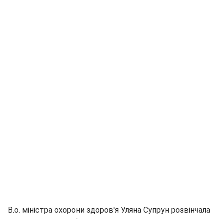
В.о. міністра охорони здоров'я Уляна Супрун розвінчала