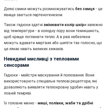
Деякі самки можуть розмножуватись
без самця
- це
явище зветься партеногенезом.
Також гадюки здатні
змінювати колір шкір
и залежно
від температури - в холодну пору вони темнішають,
щоб краще поглинати тепло. А в разі небезпеки
можуть вдавати мертвих або шипіти так голосно, що
це лякає навіть великих хижаків.
Невидимі мисливці з тепловими
сенсорами
Гадюки - майстри маскування й полювання. Вони
використовують спеціальні теплові рецептори, які
дозволяють виявляти теплокровну здобич навіть у
повній темряві.
Їх головне меню -
миші, полівки, жаби та дрібні