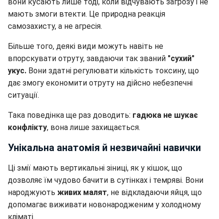
вони кусають лише тоді, коли відчувають загрозу і не
мають змоги втекти. Це природна реакція
самозахисту, а не агресія.
Більше того, деякі види можуть навіть не
впорскувати отруту, завдаючи так званий
"сухий"
укус.
Вони здатні регулювати кількість токсину, що
дає змогу економити отруту на дійсно небезпечні
ситуації.
Така поведінка ще раз доводить:
гадюка не шукає
конфлікту
, вона лише захищається.
Унікальна анатомія й незвичайні навички
Ці змії мають вертикальні зіниці, як у кішок, що
дозволяє їм чудово бачити в сутінках і темряві. Вони
народжують
живих малят
, не відкладаючи яйця, що
допомагає виживати новонародженим у холодному
кліматі.