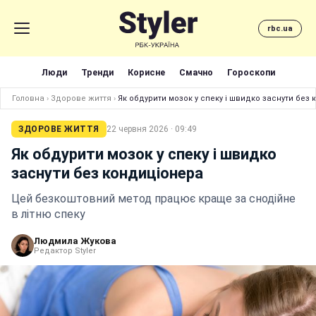
rbc.ua
Люди
Тренди
Корисне
Смачно
Гороскопи
Головна
›
Здорове життя
›
Як обдурити мозок у спеку і швидко заснути без
ЗДОРОВЕ ЖИТТЯ
22 червня 2026 · 09:49
Як обдурити мозок у спеку і швидко
заснути без кондиціонера
Цей безкоштовний метод працює краще за снодійне
в літню спеку
Людмила Жукова
Редактор Styler