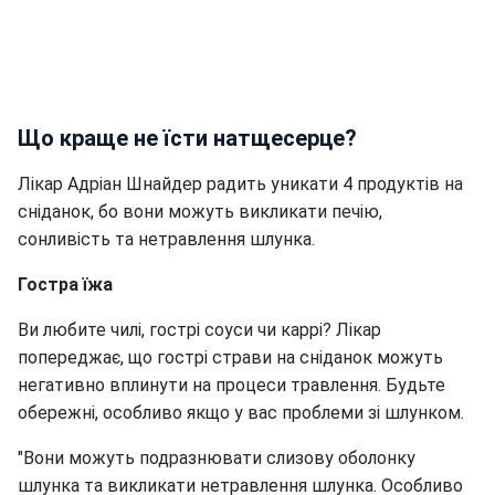
Що краще не їсти натщесерце?
Лікар Адріан Шнайдер радить уникати 4 продуктів на
сніданок, бо вони можуть викликати печію,
сонливість та нетравлення шлунка.
Гостра їжа
Ви любите чилі, гострі соуси чи каррі? Лікар
попереджає, що гострі страви на сніданок можуть
негативно вплинути на процеси травлення. Будьте
обережні, особливо якщо у вас проблеми зі шлунком.
"Вони можуть подразнювати слизову оболонку
шлунка та викликати нетравлення шлунка. Особливо