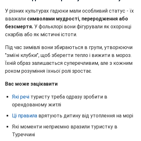
У різних культурах гадюки мали особливий статус - їх
вважали
символами мудрості, переродження або
безсмертя.
У фольклорі вони фігурували як охоронці
скарбів або як містичні істоти.
Під час зимівлі вони збираються в групи, утворюючи
"зміїні клубки", щоб зберегти тепло і вижити в мороз.
Їхній образ залишається суперечливим, але з кожним
роком розуміння їхньої ролі зростає.
Вас може зацікавити
Які речі
туристу треба одразу зробити в
орендованому житлі
Ці правила
врятують дитину від утоплення на морі
Які моменти неприємно вразили туристку в
Туреччині