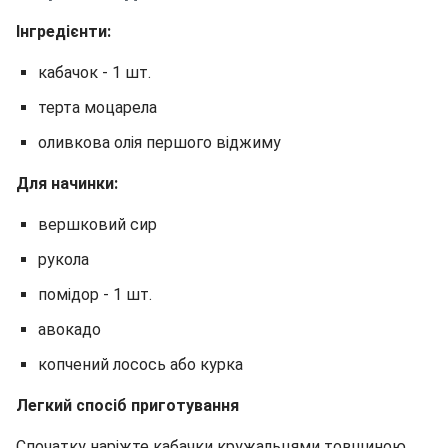
Інгредієнти:
кабачок - 1 шт.
терта моцарела
оливкова олія першого віджиму
Для начинки:
вершковий сир
рукола
помідор - 1 шт.
авокадо
копчений лосось або курка
Легкий спосіб приготування
Спочатку наріжте кабачки кружальцями товщиною