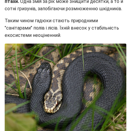
птахи.
Одна змія за рік може знищити десятки, а то й
сотні гризунів, запобігаючи розмноженню шкідників.
Таким чином гадюки стають природними
"санітарами" полів і лісів. Їхній внесок у стабільність
екосистеми неоціненний.