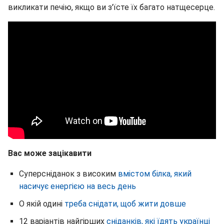
викликати печію, якщо ви з'їсте їх багато натщесерце.
Вас може зацікавити
Суперсніданок з високим
вмістом білка, який
насичує енергією на весь день
О якій одині
треба снідати, щоб жити довше
12 варіантів найгірших
сніданків, які їдять українці