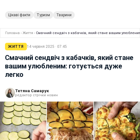
Цікаві факти
Туризм
Тварини
Головна
›
Життя
›
Смачний сендвіч з кабачків, який стане вашим улюбленим
ЖИТТЯ
14 червня 2025 · 07:45
Смачний сендвіч з кабачків, який стане
вашим улюбленим: готується дуже
легко
Тетяна Самарук
редактор стрічки новин