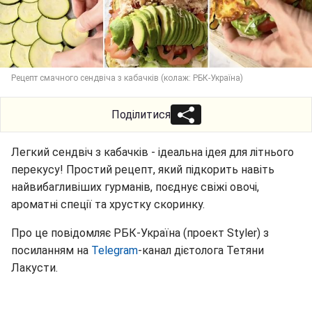
Рецепт смачного сендвіча з кабачків (колаж: РБК-Україна)
Поділитися
Легкий сендвіч з кабачків - ідеальна ідея для літнього
перекусу! Простий рецепт, який підкорить навіть
найвибагливіших гурманів, поєднує свіжі овочі,
ароматні спеції та хрустку скоринку.
Про це повідомляє РБК-Україна (проект Styler) з
посиланням на
Telegram
-канал дієтолога Тетяни
Лакусти.