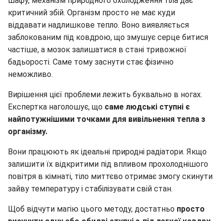
шафу, механізм природного охолодження тіла дає
критичний збій. Організм просто не має куди
віддавати надлишкове тепло. Воно виявляється
заблокованим під ковдрою, що змушує серце битися
частіше, а мозок залишатися в стані тривожної
бадьорості. Саме тому заснути стає фізично
неможливо.
Вирішення цієї проблеми лежить буквально в ногах.
Експертка наголошує, що
саме людські ступні є
найпотужнішими точками для вивільнення тепла з
організму.
Вони працюють як ідеальні природні радіатори. Якщо
залишити їх відкритими під впливом прохолоднішого
повітря в кімнаті, тіло миттєво отримає змогу скинути
зайву температуру і стабілізувати свій стан.
Щоб відчути магію цього методу, достатньо
просто