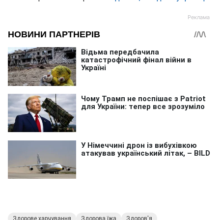
Здорове харчування
Здорова їжа
Здоров'я