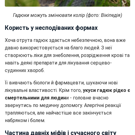
Гадюки можуть змінювати колір (фото: Вікіпедія)
Користь у несподіваних формах
Хоча отрута гадюк здається небезпечною, вона вже
давно використовується на благо людей. З неї
створюють ліки для знеболення, розрідження крові та
навіть деякі препарати для лікування серцево-
судинних хвороб.
Її вивчають біологи й фармацевти, шукаючи нові
лікувальні властивості. Крім того,
укуси гадюк рідко є
смертельними для людин
и - головне вчасно
звернутись по медичну допомогу. Алергічні реакції
трапляються, але найчастіше все закінчується
набряком і болем.
Частина давніх міфів і сучасного світу