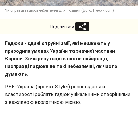
Чи справді гадюки небезпечні для людини (фото: Freepik.com)
Поділитися
Гадюки - єдині отруйні змії, які мешкають у
природних умовах України та значної частини
Європи. Хоча репутація в них не найкраща,
насправді гадюки не такі небезпечні, як часто
думають.
РБК-Україна (проект Styler) розповідає, які
властивості роблять гадюк унікальними створіннями
з важливою екологічною місією.