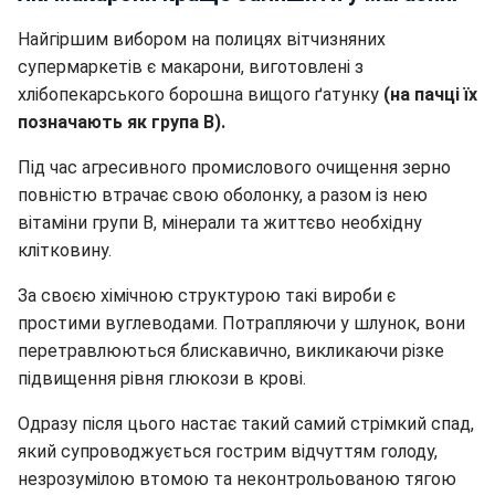
Найгіршим вибором на полицях вітчизняних
супермаркетів є макарони, виготовлені з
хлібопекарського борошна вищого ґатунку
(на пачці їх
позначають як група В).
Під час агресивного промислового очищення зерно
повністю втрачає свою оболонку, а разом із нею
вітаміни групи В, мінерали та життєво необхідну
клітковину.
За своєю хімічною структурою такі вироби є
простими вуглеводами. Потрапляючи у шлунок, вони
перетравлюються блискавично, викликаючи різке
підвищення рівня глюкози в крові.
Одразу після цього настає такий самий стрімкий спад,
який супроводжується гострим відчуттям голоду,
незрозумілою втомою та неконтрольованою тягою