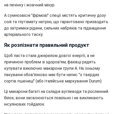
на печінку і жовчний міхур.
А сумнозвісні "фірмові" спеції містять критичну дозу
солі та глутамату натрію, що гарантовано призводить
до затримки рідини, сильних набряків та підвищення
артеріального тиску.
Як розпізнати правильний продукт
Щоб паста стала джерелом довгої енергії, а не
причиною проблем зі здоров'ям, фахівці радять
купувати виключно макарони групи А. На їхньому
пакуванні обов'язково має бути напис "з твердих
сортів пшениці" (або італійське маркування Durum).
Ці макарони багаті на складні вуглеводи та рослинний
білок, вони засвоюються повільно і не викликають
інсулінових гойдалок.