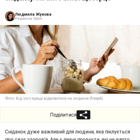
Людмила Жукова
Редактор Styler
Фото: Від чого краще відмовитися на сніданок (freepik)
Поділитися
Сніданок дуже важливий для людини, яка піклується
про своє здоров'я. Але є певні продукти, які не варто