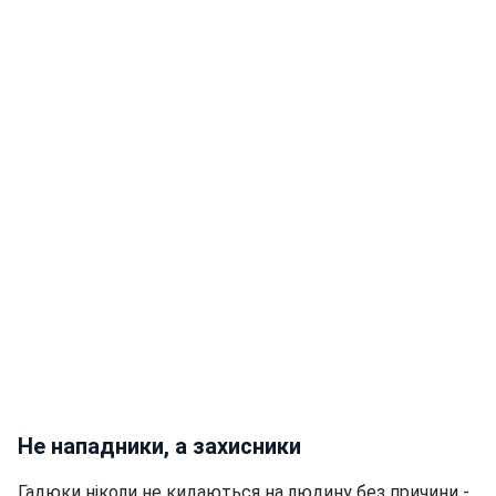
Не нападники, а захисники
Гадюки ніколи не кидаються на людину без причини -