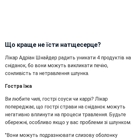
Що краще не їсти натщесерце?
Лікар Адріан Шнайдер радить уникати 4 продуктів на
сніданок, бо вони можуть викликати печію,
сонливість та нетравлення шлунка.
Гостра їжа
Ви любите чилі, гострі соуси чи каррі? Лікар
попереджає, що гострі страви на сніданок можуть
негативно вплинути на процеси травлення. Будьте
обережні, особливо якщо у вас проблеми зі шлунком.
"Вони можуть подразнювати слизову оболонку