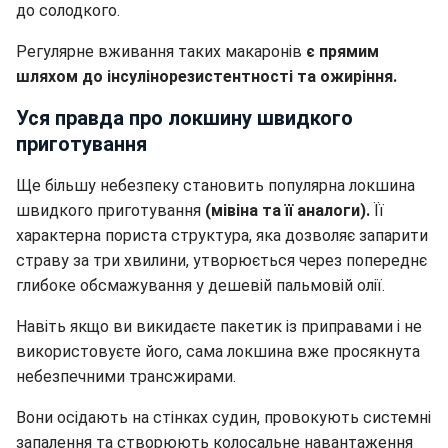
до солодкого.
Регулярне вживання таких макаронів
є прямим
шляхом до інсулінорезистентності та ожиріння.
Уся правда про локшину швидкого
приготування
Ще більшу небезпеку становить популярна локшина
швидкого приготування
(мівіна та її аналоги).
Її
характерна пориста структура, яка дозволяє запарити
страву за три хвилини, утворюється через попереднє
глибоке обсмажування у дешевій пальмовій олії.
Навіть якщо ви викидаєте пакетик із приправами і не
використовуєте його, сама локшина вже просякнута
небезпечними трансжирами.
Вони осідають на стінках судин, провокують системні
запалення та створюють колосальне навантаження