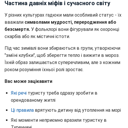
Частина давніх міфів і сучасного світу
У різних культурах гадюки мали особливий статус - їх
вважали
символами мудрості, переродження або
безсмертя.
У фольклорі вони фігурували як охоронці
скарбів або як містичні істоти.
Під час зимівлі вони збираються в групи, утворюючи
"зміїні клубки", щоб зберегти тепло і вижити в мороз.
Їхній образ залишається суперечливим, але з кожним
роком розуміння їхньої ролі зростає.
Вас може зацікавити
Які речі
туристу треба одразу зробити в
орендованому житлі
Ці правила
врятують дитину від утоплення на морі
Які моменти неприємно вразили туристку в
Туреччині