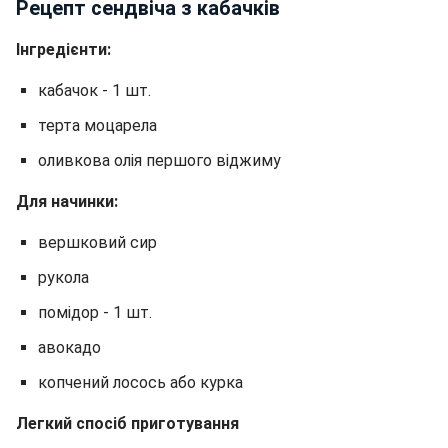
Рецепт сендвіча з кабачків
Інгредієнти:
кабачок - 1 шт.
терта моцарела
оливкова олія першого віджиму
Для начинки:
вершковий сир
рукола
помідор - 1 шт.
авокадо
копчений лосось або курка
Легкий спосіб приготування