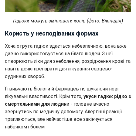
Гадюки можуть змінювати колір (фото: Вікіпедія)
Користь у несподіваних формах
Хоча отрута гадюк здається небезпечною, вона вже
давно використовується на благо людей. З неї
створюють ліки для знеболення, розрідження крові та
навіть деякі препарати для лікування серцево-
судинних хвороб.
Її вивчають біологи й фармацевти, шукаючи нові
лікувальні властивості. Крім того,
укуси гадюк рідко є
смертельними для людин
и - головне вчасно
звернутись по медичну допомогу. Алергічні реакції
трапляються, але найчастіше все закінчується
набряком і болем.