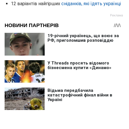
12 варіантів найгірших
сніданків, які їдять українці