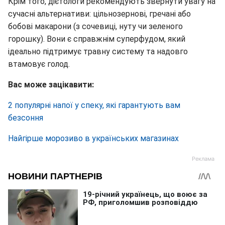
Крім того, дієтологи рекомендують звернути увагу на
сучасні альтернативи: цільнозернові, гречані або
бобові макарони (з сочевиці, нуту чи зеленого
горошку). Вони є справжнім суперфудом, який
ідеально підтримує травну систему та надовго
втамовує голод.
Вас може зацікавити:
2 популярні напої у спеку, які гарантують вам
безсоння
Найгірше морозиво в українських магазинах