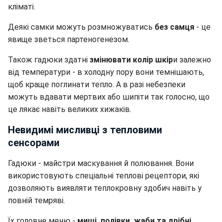
кліматі.
Деякі самки можуть розмножуватись
без самця
- це
явище зветься партеногенезом.
Також гадюки здатні
змінювати колір шкір
и залежно
від температури - в холодну пору вони темнішають,
щоб краще поглинати тепло. А в разі небезпеки
можуть вдавати мертвих або шипіти так голосно, що
це лякає навіть великих хижаків.
Невидимі мисливці з тепловими
сенсорами
Гадюки - майстри маскування й полювання. Вони
використовують спеціальні теплові рецептори, які
дозволяють виявляти теплокровну здобич навіть у
повній темряві.
Їх головне меню -
миші, полівки, жаби та дрібні