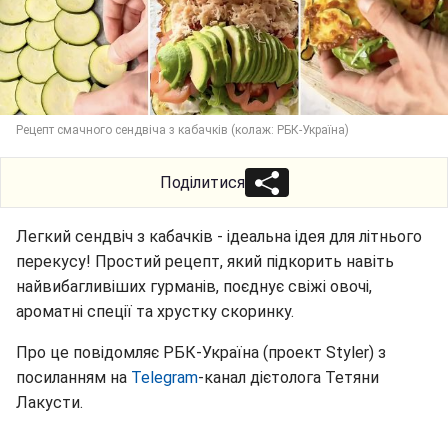
Рецепт смачного сендвіча з кабачків (колаж: РБК-Україна)
Поділитися
Легкий сендвіч з кабачків - ідеальна ідея для літнього
перекусу! Простий рецепт, який підкорить навіть
найвибагливіших гурманів, поєднує свіжі овочі,
ароматні спеції та хрустку скоринку.
Про це повідомляє РБК-Україна (проект Styler) з
посиланням на
Telegram
-канал дієтолога Тетяни
Лакусти.