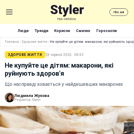
rbc.ua
Люди
Тренди
Корисне
Смачно
Гороскопи
Головна
›
Здорове життя
›
Не купуйте це дітям: макарони, які руйнують здо
ЗДОРОВЕ ЖИТТЯ
28 червня 2026 · 08:03
Не купуйте це дітям: макарони, які
руйнують здоров'я
Що насправді ховається у найдешевших макаронах
Людмила Жукова
Редактор Styler