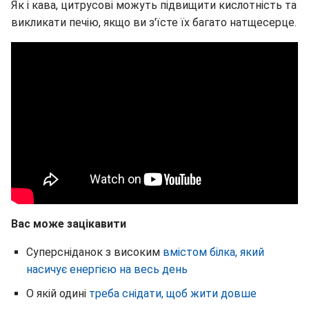
Як і кава, цитрусові можуть підвищити кислотність та
викликати печію, якщо ви з'їсте їх багато натщесерце.
Вас може зацікавити
Суперсніданок з високим
вмістом білка, який
насичує енергією на весь день
О якій одині
треба снідати, щоб жити довше