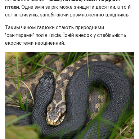
птахи.
Одна змія за рік може знищити десятки, а то й
сотні гризунів, запобігаючи розмноженню шкідників.
Таким чином гадюки стають природними
"санітарами" полів і лісів. Їхній внесок у стабільність
екосистеми неоціненний.