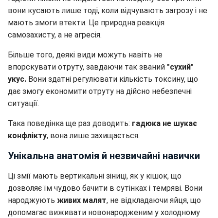
вони кусають лише тоді, коли відчувають загрозу і не
мають змоги втекти. Це природна реакція
самозахисту, а не агресія.
Більше того, деякі види можуть навіть не
впорскувати отруту, завдаючи так званий
"сухий"
укус.
Вони здатні регулювати кількість токсину, що
дає змогу економити отруту на дійсно небезпечні
ситуації.
Така поведінка ще раз доводить:
гадюка не шукає
конфлікту
, вона лише захищається.
Унікальна анатомія й незвичайні навички
Ці змії мають вертикальні зіниці, як у кішок, що
дозволяє їм чудово бачити в сутінках і темряві. Вони
народжують
живих малят
, не відкладаючи яйця, що
допомагає виживати новонародженим у холодному