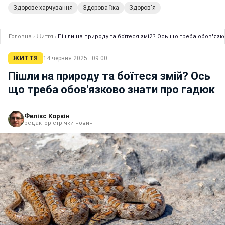
Здорове харчування
Здорова їжа
Здоров'я
Головна
›
Життя
›
Пішли на природу та боїтеся змій? Ось що треба обов'язк
ЖИТТЯ
14 червня 2025 · 09:00
Пішли на природу та боїтеся змій? Ось
що треба обов'язково знати про гадюк
Фелікс Коркін
редактор стрічки новин