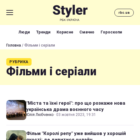
rbc.ua
Люди
Тренди
Корисне
Смачно
Гороскопи
Головна
/ Фільми і серіали
РУБРИКА
Фільми і серіали
"Міста та їхні герої": про що розкаже нова
українська драма воєнного часу
Юлія Любченко
·
03 жовтня 2023, 19:31
Фільм "Королі репу" уже вийшов у хорошій
якості: де дивитися онлайн