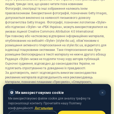
людей, тренди і все, що цікаво читати поза новинами.
Фотографії, ілюстрації та інші зображення належать їхнім
правовласникам. Використання фотографій, позначених Getty Images,
допускається виключно за наявності письмового дозволу
фотоагентства Getty Images. Фотографії, позначені логотипом «Styler»
або підписані «Styler» чи «РБК-Україна», можуть використовуватися на
умовах ліцензії Creative Commons Attribution 4.0 International.
При повному або частковому відтворенні інформаційних матеріалів,
опублікованих на вебсайті «Styler» (styler.rbc.ua), обов'язковим є
розміщення активного гіперпосилання на styler.rbc.ua, відкритого для
індексації пошуковими системами. Таке гіперпосилання має бути
розміщене безпосередньо в тексті матеріалу не нижче другого абзацу.
Редакція «Styler» може не поділяти точку зору авторів публікацій.
Оціночні судження, відповідно до законодавства України, не
підлягають спростуванню та доведенню їх правдивості.
За достовірність, зміст і відповідність вимогам законодавства
рекламних матеріалів відповідальність несе рекламодавець.
Матеріали, позначені плашками «Прес-реліз», «Спецпроєкт»,
«Партнерський матеріал», «Promo», «Благодійність» та «Резонанс»,
розміщуються на правах реклами.
🍪
Ми використовуємо cookie
✕
Рубрика «Новини компаній» є інформаційним форматом, що містить
Ми використовуємо файли cookie для аналізу трафіку та
новини, повідомлення та оголошення, пов'язані з діяльністю
персоналізації контенту. Прочитайте нашу Політику
компаній, і ґрунтується на інформації, наданій відповідними
конфіденційності.
Детальніше
компаніями. Редакція не несе відповідальності за достовірність такої