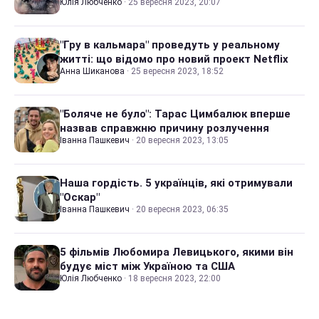
Юлія Любченко
·
25 вересня 2023, 20:07
"Гру в кальмара" проведуть у реальному
житті: що відомо про новий проект Netflix
Анна Шиканова
·
25 вересня 2023, 18:52
"Боляче не було": Тарас Цимбалюк вперше
назвав справжню причину розлучення
Іванна Пашкевич
·
20 вересня 2023, 13:05
Наша гордість. 5 українців, які отримували
"Оскар"
Іванна Пашкевич
·
20 вересня 2023, 06:35
5 фільмів Любомира Левицького, якими він
будує міст між Україною та США
Юлія Любченко
·
18 вересня 2023, 22:00