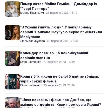
Помер актор Майкл Гембон - Дамблдор із
"Гаррі Поттера"
Іванна Пашкевич
·
28 вересня 2023, 15:19
"В Україні гинуть люди". У популярному
серіалі "Ранкове шоу" усю серію присвятили
Маріуполю
Людмила Жукова
·
28 вересня 2023, 08:46
Календар прем'єр. 15 найочікуваніші
серіалів жовтня
Юлія Любченко
·
27 вересня 2023, 14:09
Краще б їх ніколи не було! 5 найганебніших
українських фільмів.
Юлія Любченко
·
25 вересня 2023, 22:06
"Шлях поколінь": фільм про Донбас, що
змінює свідомість. Коли прем’єра в Україні?