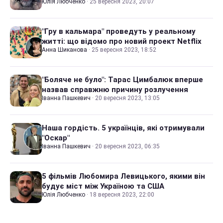
Юлія Любченко
·
25 вересня 2023, 20:07
"Гру в кальмара" проведуть у реальному
житті: що відомо про новий проект Netflix
Анна Шиканова
·
25 вересня 2023, 18:52
"Боляче не було": Тарас Цимбалюк вперше
назвав справжню причину розлучення
Іванна Пашкевич
·
20 вересня 2023, 13:05
Наша гордість. 5 українців, які отримували
"Оскар"
Іванна Пашкевич
·
20 вересня 2023, 06:35
5 фільмів Любомира Левицького, якими він
будує міст між Україною та США
Юлія Любченко
·
18 вересня 2023, 22:00