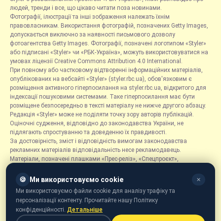
людей, тренди і все, що цікаво читати поза новинами.
Фотографії, ілюстрації та інші зображення належать їхнім
правовласникам. Використання фотографій, позначених Getty Images,
допускається виключно за наявності письмового дозволу
фотоагентства Getty Images. Фотографії, позначені логотипом «Styler»
або підписані «Styler» чи «РБК-Україна», можуть використовуватися на
умовах ліцензії Creative Commons Attribution 4.0 International.
При повному або частковому відтворенні інформаційних матеріалів,
опублікованих на вебсайті «Styler» (styler.rbc.ua), обов'язковим є
розміщення активного гіперпосилання на styler.rbc.ua, відкритого для
індексації пошуковими системами. Таке гіперпосилання має бути
розміщене безпосередньо в тексті матеріалу не нижче другого абзацу.
Редакція «Styler» може не поділяти точку зору авторів публікацій.
Оціночні судження, відповідно до законодавства України, не
підлягають спростуванню та доведенню їх правдивості.
За достовірність, зміст і відповідність вимогам законодавства
рекламних матеріалів відповідальність несе рекламодавець.
Матеріали, позначені плашками «Прес-реліз», «Спецпроєкт»,
«Партнерський матеріал», «Promo», «Благодійність» та «Резонанс»,
розміщуються на правах реклами.
🍪
Ми використовуємо cookie
✕
Рубрика «Новини компаній» є інформаційним форматом, що містить
Ми використовуємо файли cookie для аналізу трафіку та
новини, повідомлення та оголошення, пов'язані з діяльністю
персоналізації контенту. Прочитайте нашу Політику
компаній, і ґрунтується на інформації, наданій відповідними
конфіденційності.
Детальніше
компаніями. Редакція не несе відповідальності за достовірність такої