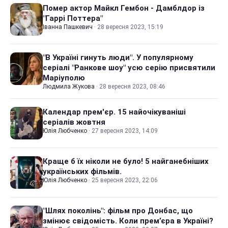
Помер актор Майкл Гембон - Дамблдор із
"Гаррі Поттера"
Іванна Пашкевич
·
28 вересня 2023, 15:19
"В Україні гинуть люди". У популярному
серіалі "Ранкове шоу" усю серію присвятили
Маріуполю
Людмила Жукова
·
28 вересня 2023, 08:46
Календар прем'єр. 15 найочікуваніші
серіалів жовтня
Юлія Любченко
·
27 вересня 2023, 14:09
Краще б їх ніколи не було! 5 найганебніших
українських фільмів.
Юлія Любченко
·
25 вересня 2023, 22:06
"Шлях поколінь": фільм про Донбас, що
змінює свідомість. Коли прем’єра в Україні?