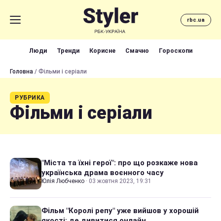
rbc.ua
Люди
Тренди
Корисне
Смачно
Гороскопи
Головна
/ Фільми і серіали
РУБРИКА
Фільми і серіали
"Міста та їхні герої": про що розкаже нова
українська драма воєнного часу
Юлія Любченко
·
03 жовтня 2023, 19:31
Фільм "Королі репу" уже вийшов у хорошій
якості: де дивитися онлайн