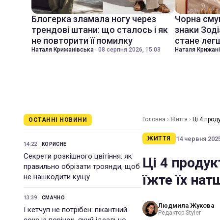
Блогерка зламала ногу через
Чорна смуг
трендові штани: що сталось і як
знаки Зоді
не повторити її помилку
стане лег
Наталя Крижанівська
·
08 серпня 2026, 15:03
Наталя Крижан
Головна
›
Життя
›
Ці 4 прод
ОСТАННІ НОВИНИ
14 червня 2025
ЖИТТЯ
14:22
КОРИСНЕ
Секрети розкішного цвітіння: як
Ці 4 продук
правильно обрізати троянди, щоб
їжте їх на
не нашкодити кущу
13:39
СМАЧНО
Людмила Жукова
І кетчуп не потрібен: пікантний
Редактор Styler