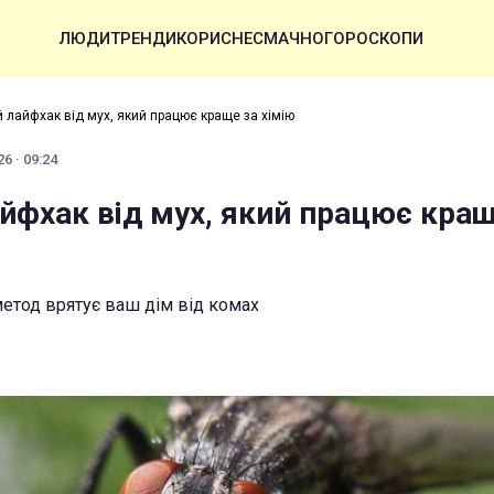
ЛЮДИ
ТРЕНДИ
КОРИСНЕ
СМАЧНО
ГОРОСКОПИ
й лайфхак від мух, який працює краще за хімію
6 · 09:24
айфхак від мух, який працює кращ
етод врятує ваш дім від комах