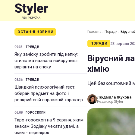
Головна
›
Поради
›
Вірусни
ОСТАННІ НОВИНИ
23 червня 202
ПОРАДИ
09:33
ТРЕНДИ
Яку зачіску зробити під кепку:
Вірусний л
стилістка назвала найзручніші
хімію
варіанти на спеку
08:36
ТРЕНДИ
Цей безкоштовний м
Швидкий психологічний тест:
обирай предмет на фото і
Людмила Жукова
розкрий свій справжній характер
Редактор Styler
06:08
ГОРОСКОПИ
Таро-гороскоп на 9 серпня: яким
знакам Зодіаку чекати удачі, а
яким - перевірок