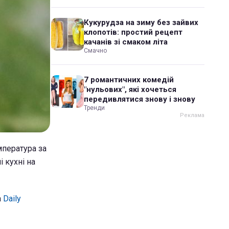
Кукурудза на зиму без зайвих
клопотів: простий рецепт
качанів зі смаком літа
Смачно
7 романтичних комедій
"нульових", які хочеться
передивлятися знову і знову
Тренди
мпература за
 кухні на
а
Daily