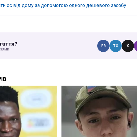
ти ос від дому за допомогою одного дешевого засобу
таття?
FB
TG
X
узями