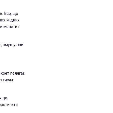
ь. Все, що
них мідних
и монети і
ит, змушуючи
екрет полягає
з тисяч
х це
еретинати.