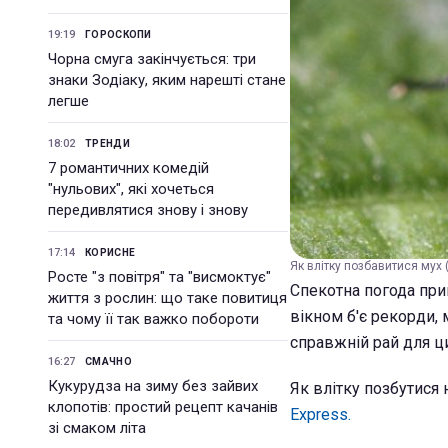
19:19
ГОРОСКОПИ
Чорна смуга закінчується: три
знаки Зодіаку, яким нарешті стане
легше
18:02
ТРЕНДИ
7 романтичних комедій
"нульових", які хочеться
передивлятися знову і знову
17:14
КОРИСНЕ
Як влітку позбавитися мух 
Росте "з повітря" та "висмоктує"
Спекотна погода при
життя з рослин: що таке повитиця
вікном б'є рекорди,
та чому її так важко побороти
справжній рай для ц
16:27
СМАЧНО
Кукурудза на зиму без зайвих
Як влітку позбутися
клопотів: простий рецепт качанів
Express.
зі смаком літа