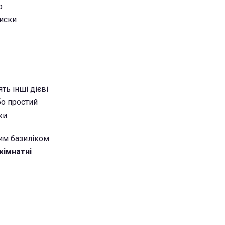
о
лиски
ть інші дієві
бо простий
ки.
вим базиліком
кімнатні