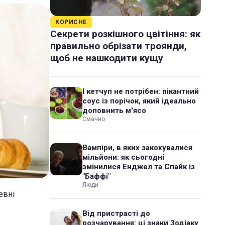
КОРИСНЕ
Секрети розкішного цвітіння: як
правильно обрізати троянди,
щоб не нашкодити кущу
І кетчуп не потрібен: пікантний
соус із порічок, який ідеально
доповнить м'ясо
Смачно
Вампіри, в яких закохувалися
мільйони: як сьогодні
змінилися Енджел та Спайк із
"Баффі"
Люди
евні
Від пристрасті до
розчарування: ці знаки Зодіаку