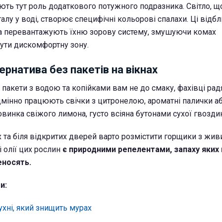
ають тут роль додаткового потужного подразника. Світло, щ
алу у воді, створює специфічні кольорові спалахи. Ці відб
та перевантажують їхню зорову систему, змушуючи комах
ти дискомфортну зону.
рнатива без пакетів на вікнах
акети з водою та копійками вам не до смаку, фахівці радя
дмінно працюють свічки з цитронелою, ароматні палички а
овинка свіжого лимона, густо всіяна бутонами сухої гвозди
х та біля відкритих дверей варто розмістити горщики з жи
 олії цих рослин
є природними репелентами, запаху яких 
еносять.
и:
кухні, який знищить мурах