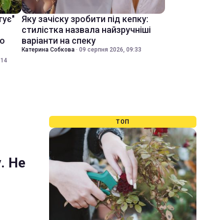
тує"
Яку зачіску зробити під кепку:
стилістка назвала найзручніші
ко
варіанти на спеку
Катерина Собкова
·
09 серпня 2026, 09:33
:14
ТОП
. Не