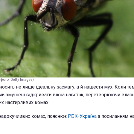
(фото: Getty Images)
носить не лише ідеальну засмагу, а й нашестя мух. Коли те
 ми змушені відкривати вікна навстіж, перетворюючи власні
их настирливих комах.
 надокучливих комах, пояснює
РБК-Україна
з посиланням н