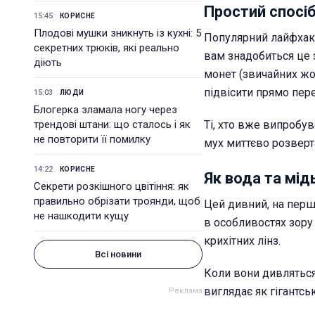
Простий спосі
15:45
КОРИСНЕ
Плодові мушки зникнуть із кухні: 5
Популярний лайфхак, 
секретних трюків, які реально
вам знадобиться це з
діють
монет (звичайних жо
підвісити прямо пер
15:03
ЛЮДИ
Блогерка зламала ногу через
трендові штани: що сталось і як
Ті, хто вже випробу
не повторити її помилку
мух миттєво розвертат
14:22
КОРИСНЕ
Як вода та мі
Секрети розкішного цвітіння: як
правильно обрізати троянди, щоб
Цей дивний, на перш
не нашкодити кущу
в особливостях зору 
крихітних лінз.
Всі новини
Коли вони дивляться 
виглядає як гігантсь