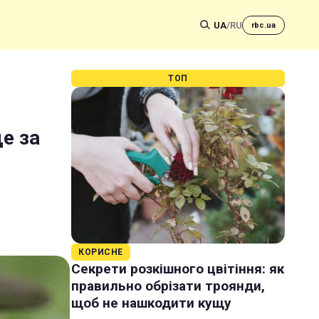
UA
/
RU
rbc.ua
ТОП
е за
КОРИСНЕ
Секрети розкішного цвітіння: як
правильно обрізати троянди,
щоб не нашкодити кущу