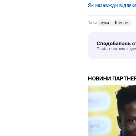
Як назавжди відляка
Теги:
муха
Комахи
Сподобалась с
Поділіться нею з др