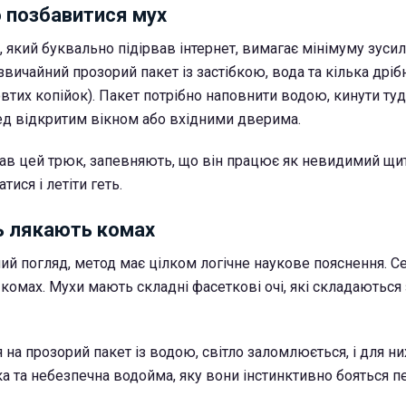
б позбавитися мух
який буквально підірвав інтернет, вимагає мінімуму зусил
вичайний прозорий пакет із застібкою, вода та кілька дріб
втих копійок). Пакет потрібно наповнити водою, кинути туд
ед відкритим вікном або вхідними дверима.
вав цей трюк, запевняють, що він працює як невидимий щ
ися і летіти геть.
дь лякають комах
ий погляд, метод має цілком логічне наукове пояснення. С
комах. Мухи мають складні фасеткові очі, які складаються 
на прозорий пакет із водою, світло заломлюється, і для ни
ка та небезпечна водойма, яку вони інстинктивно бояться п