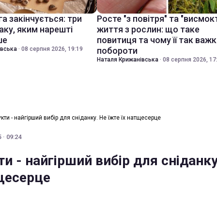
а закінчується: три
Росте "з повітря" та "висмок
аку, яким нарешті
життя з рослин: що таке
ше
повитиця та чому її так важ
івська
·
08 серпня 2026, 19:19
побороти
Наталя Крижанівська
·
08 серпня 2026, 17
укти - найгірший вибір для сніданку. Не їжте їх натщесерце
 · 09:24
ти - найгірший вибір для сніданку
тщесерце