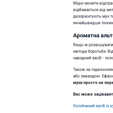
Мідні монети відігр
відбивається від мет
дезорієнтують мух 
якнайшвидше покину
Ароматна альте
Якщо ж розвішувати п
методи боротьби. Ві
народний засіб - пол
Також на підвіконня
або лавандою. Ефірні
мухи просто не пер
Вас може зацікавит
Копійчаний засіб із 