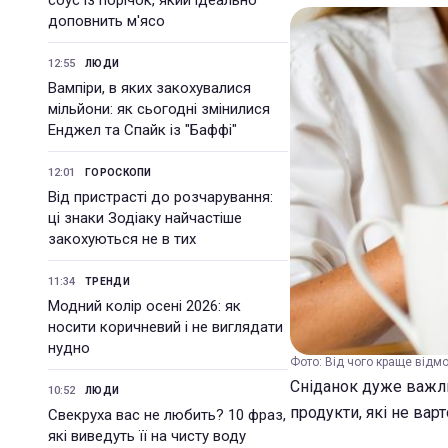
соус із порічок, який ідеально
доповнить м'ясо
12:55
ЛЮДИ
Вампіри, в яких закохувалися
мільйони: як сьогодні змінилися
Енджел та Спайк із "Баффі"
12:01
ГОРОСКОПИ
Від пристрасті до розчарування:
ці знаки Зодіаку найчастіше
закохуються не в тих
11:34
ТРЕНДИ
Модний колір осені 2026: як
носити коричневий і не виглядати
нудно
Фото: Від чого краще відмо
Сніданок дуже важли
10:52
ЛЮДИ
продукти, які не вар
Свекруха вас не любить? 10 фраз,
які виведуть її на чисту воду