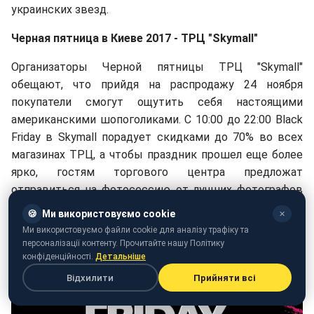
украинских звезд.
Черная пятница в Киеве 2017 - ТРЦ "Skymall"
Организаторы Черной пятницы ТРЦ "Skymall"
обещают, что прийдя на распродажу 24 ноября
покупатели смогут ощутить себя настоящими
американскими шопоголиками. С 10:00 до 22:00 Black
Friday в Skymall порадует скидками до 70% во всех
магазинах ТРЦ, а чтобы праздник прошел еще более
ярко, гостям торгового центра предложат
отправиться на фотосессию от лучших фотографов
Geometria.
🍪
Ми використовуємо cookie
✕
Ми використовуємо файли cookie для аналізу трафіку та
персоналізації контенту. Прочитайте нашу Політику
конфіденційності.
Детальніше
Відхилити
Прийняти всі