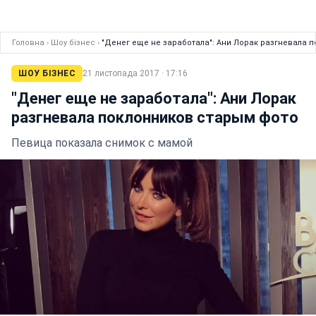
Головна
›
Шоу бізнес
›
"Денег еще не заработала": Ани Лорак разгневала 
ШОУ БІЗНЕС
21 листопада 2017 · 17:16
"Денег еще не заработала": Ани Лорак
разгневала поклонников старым фото
Певица показала снимок с мамой