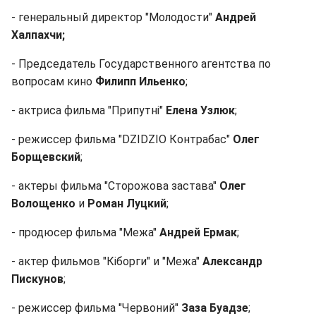
- генеральный директор "Молодости"
Андрей
Халпахчи;
- Председатель Государственного агентства по
вопросам кино
Филипп Ильенко
;
- актриса фильма "Припутні"
Елена Узлюк
;
- режиссер фильма "DZIDZIO Контрабас"
Олег
Борщевский
;
- актеры фильма "Сторожова застава"
Олег
Волощенко
и
Роман Луцкий
;
- продюсер фильма "Межа"
Андрей Ермак
;
- актер фильмов "Кіборги" и "Межа"
Александр
Пискунов
;
- режиссер фильма "Червоний"
Заза Буадзе
;