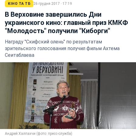
КІНО ТА ТБ
26 грудня 2017 · 17:19
В Верховине завершились Дни
украинского кино: главный приз КМКФ
"Молодость" получили "Киборги"
Награду "Скифский олень" по результатам
зрительского голосования получил фильм Ахтема
Сеитаблаева
Андрей Халпахчи (фото: пресс-служба)