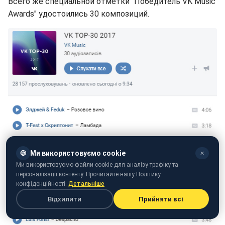
Всего же специальной отметки "Победитель VK Music
Awards" удостоились 30 композиций.
🍪
Ми використовуємо cookie
✕
Ми використовуємо файли cookie для аналізу трафіку та
персоналізації контенту. Прочитайте нашу Політику
конфіденційності.
Детальніше
Відхилити
Прийняти всі