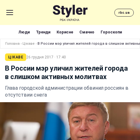
rbc.ua
Люди
Тренди
Корисне
Смачно
Гороскопи
Головна
›
Цікаве
›
В России мэр уличил жителей города в слишком активны
ЦІКАВЕ
26 грудня 2017 · 17:40
В России мэр уличил жителей города
в слишком активных молитвах
Глава городской администрации обвинил россиян в
отсутствии снега