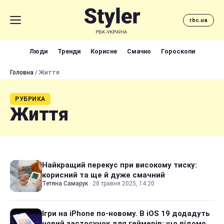
rbc.ua
Люди
Тренди
Корисне
Смачно
Гороскопи
Головна
/ Життя
РУБРИКА
Життя
Найкращий перекус при високому тиску:
корисний та ще й дуже смачний
Тетяна Самарук
·
28 травня 2025, 14:20
Ігри на iPhone по-новому. В iOS 19 додадуть
новий застосунок для геймерів: що відомо