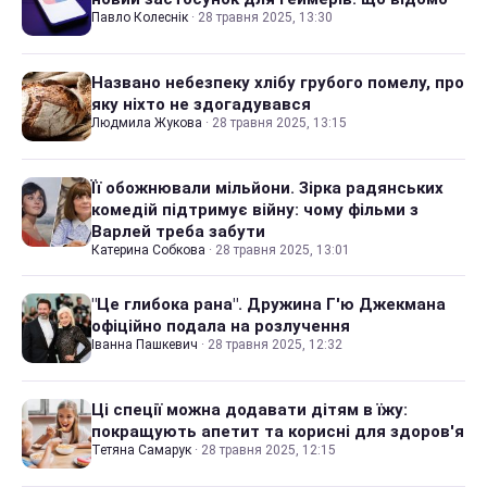
Павло Колеснік
·
28 травня 2025, 13:30
Названо небезпеку хлібу грубого помелу, про
яку ніхто не здогадувався
Людмила Жукова
·
28 травня 2025, 13:15
Її обожнювали мільйони. Зірка радянських
комедій підтримує війну: чому фільми з
Варлей треба забути
Катерина Собкова
·
28 травня 2025, 13:01
"Це глибока рана". Дружина Г'ю Джекмана
офіційно подала на розлучення
Іванна Пашкевич
·
28 травня 2025, 12:32
Ці спеції можна додавати дітям в їжу:
покращують апетит та корисні для здоров'я
Тетяна Самарук
·
28 травня 2025, 12:15