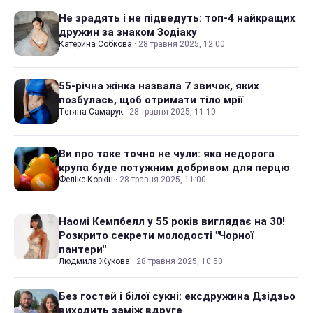
Не зрадять і не підведуть: топ-4 найкращих
дружин за знаком Зодіаку
Катерина Собкова
·
28 травня 2025, 12:00
55-річна жінка назвала 7 звичок, яких
позбулась, щоб отримати тіло мрії
Тетяна Самарук
·
28 травня 2025, 11:10
Ви про таке точно не чули: яка недорога
крупа буде потужним добривом для перцю
Фелікс Коркін
·
28 травня 2025, 11:00
Наомі Кемпбелл у 55 років виглядає на 30!
Розкрито секрети молодості "Чорної
пантери"
Людмила Жукова
·
28 травня 2025, 10:50
Без гостей і білої сукні: ексдружина Дзідзьо
виходить заміж вдруге