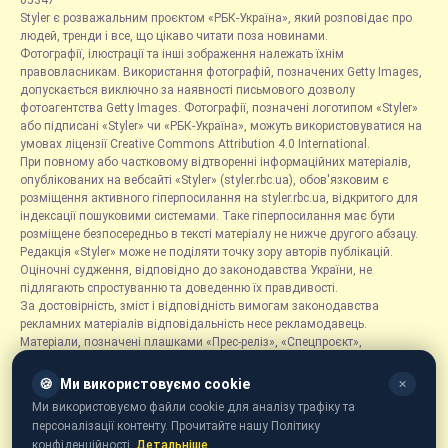
05347
Styler є розважальним проєктом «РБК-Україна», який розповідає про
людей, тренди і все, що цікаво читати поза новинами.
Фотографії, ілюстрації та інші зображення належать їхнім
правовласникам. Використання фотографій, позначених Getty Images,
допускається виключно за наявності письмового дозволу
фотоагентства Getty Images. Фотографії, позначені логотипом «Styler»
або підписані «Styler» чи «РБК-Україна», можуть використовуватися на
умовах ліцензії Creative Commons Attribution 4.0 International.
При повному або частковому відтворенні інформаційних матеріалів,
опублікованих на вебсайті «Styler» (styler.rbc.ua), обов'язковим є
розміщення активного гіперпосилання на styler.rbc.ua, відкритого для
індексації пошуковими системами. Таке гіперпосилання має бути
розміщене безпосередньо в тексті матеріалу не нижче другого абзацу.
Редакція «Styler» може не поділяти точку зору авторів публікацій.
Оціночні судження, відповідно до законодавства України, не
підлягають спростуванню та доведенню їх правдивості.
За достовірність, зміст і відповідність вимогам законодавства
рекламних матеріалів відповідальність несе рекламодавець.
Матеріали, позначені плашками «Прес-реліз», «Спецпроєкт»,
«Партнерський матеріал», «Promo», «Благодійність» та «Резонанс»,
розміщуються на правах реклами.
🍪
Ми використовуємо cookie
✕
Рубрика «Новини компаній» є інформаційним форматом, що містить
Ми використовуємо файли cookie для аналізу трафіку та
новини, повідомлення та оголошення, пов'язані з діяльністю
персоналізації контенту. Прочитайте нашу Політику
компаній, і ґрунтується на інформації, наданій відповідними
конфіденційності.
Детальніше