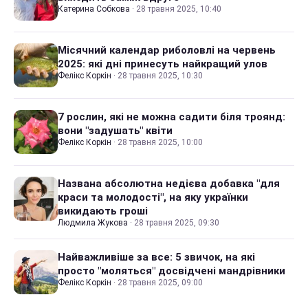
Катерина Собкова
·
28 травня 2025, 10:40
Місячний календар риболовлі на червень
2025: які дні принесуть найкращий улов
Фелікс Коркін
·
28 травня 2025, 10:30
7 рослин, які не можна садити біля троянд:
вони "задушать" квіти
Фелікс Коркін
·
28 травня 2025, 10:00
Названа абсолютна недієва добавка "для
краси та молодості", на яку українки
викидають гроші
Людмила Жукова
·
28 травня 2025, 09:30
Найважливіше за все: 5 звичок, на які
просто "моляться" досвідчені мандрівники
Фелікс Коркін
·
28 травня 2025, 09:00