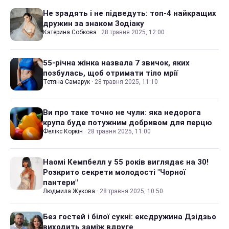
Не зрадять і не підведуть: топ-4 найкращих
дружин за знаком Зодіаку
Катерина Собкова
·
28 травня 2025, 12:00
55-річна жінка назвала 7 звичок, яких
позбулась, щоб отримати тіло мрії
Тетяна Самарук
·
28 травня 2025, 11:10
Ви про таке точно не чули: яка недорога
крупа буде потужним добривом для перцю
Фелікс Коркін
·
28 травня 2025, 11:00
Наомі Кемпбелл у 55 років виглядає на 30!
Розкрито секрети молодості "Чорної
пантери"
Людмила Жукова
·
28 травня 2025, 10:50
Без гостей і білої сукні: ексдружина Дзідзьо
виходить заміж вдруге