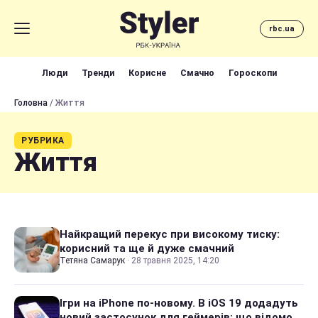
rbc.ua
Люди
Тренди
Корисне
Смачно
Гороскопи
Головна
/ Життя
РУБРИКА
Життя
Найкращий перекус при високому тиску:
корисний та ще й дуже смачний
Тетяна Самарук
·
28 травня 2025, 14:20
Ігри на iPhone по-новому. В iOS 19 додадуть
новий застосунок для геймерів: що відомо