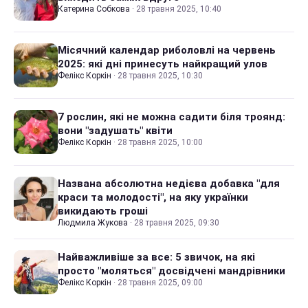
Катерина Собкова
·
28 травня 2025, 10:40
Місячний календар риболовлі на червень
2025: які дні принесуть найкращий улов
Фелікс Коркін
·
28 травня 2025, 10:30
7 рослин, які не можна садити біля троянд:
вони "задушать" квіти
Фелікс Коркін
·
28 травня 2025, 10:00
Названа абсолютна недієва добавка "для
краси та молодості", на яку українки
викидають гроші
Людмила Жукова
·
28 травня 2025, 09:30
Найважливіше за все: 5 звичок, на які
просто "моляться" досвідчені мандрівники
Фелікс Коркін
·
28 травня 2025, 09:00