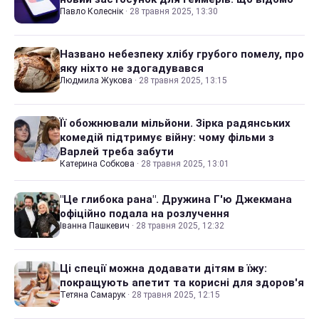
Павло Колеснік
·
28 травня 2025, 13:30
Названо небезпеку хлібу грубого помелу, про
яку ніхто не здогадувався
Людмила Жукова
·
28 травня 2025, 13:15
Її обожнювали мільйони. Зірка радянських
комедій підтримує війну: чому фільми з
Варлей треба забути
Катерина Собкова
·
28 травня 2025, 13:01
"Це глибока рана". Дружина Г'ю Джекмана
офіційно подала на розлучення
Іванна Пашкевич
·
28 травня 2025, 12:32
Ці спеції можна додавати дітям в їжу:
покращують апетит та корисні для здоров'я
Тетяна Самарук
·
28 травня 2025, 12:15