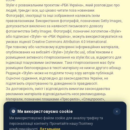
05347
Styler є розважальним проєктом «РБК-Україна», який розповідає про
людей, тренди і все, що цікаво читати поза новинами.
Фотографії, ілюстрації та інші зображення належать їхнім
правовласникам. Використання фотографій, позначених Getty Images,
допускається виключно за наявності письмового дозволу
фотоагентства Getty Images. Фотографії, позначені логотипом «Styler»
або підписані «Styler» чи «РБК-Україна», можуть використовуватися на
умовах ліцензії Creative Commons Attribution 4.0 International.
При повному або частковому відтворенні інформаційних матеріалів,
опублікованих на вебсайті «Styler» (styler.rbc.ua), обов'язковим є
розміщення активного гіперпосилання на styler.rbc.ua, відкритого для
індексації пошуковими системами. Таке гіперпосилання має бути
розміщене безпосередньо в тексті матеріалу не нижче другого абзацу.
Редакція «Styler» може не поділяти точку зору авторів публікацій.
Оціночні судження, відповідно до законодавства України, не
підлягають спростуванню та доведенню їх правдивості.
За достовірність, зміст і відповідність вимогам законодавства
рекламних матеріалів відповідальність несе рекламодавець.
Матеріали, позначені плашками «Прес-реліз», «Спецпроєкт»,
«Партнерський матеріал», «Promo», «Благодійність» та «Резонанс»,
розміщуються на правах реклами.
🍪
Ми використовуємо cookie
✕
Рубрика «Новини компаній» є інформаційним форматом, що містить
Ми використовуємо файли cookie для аналізу трафіку та
новини, повідомлення та оголошення, пов'язані з діяльністю
персоналізації контенту. Прочитайте нашу Політику
компаній, і ґрунтується на інформації, наданій відповідними
конфіденційності.
Детальніше