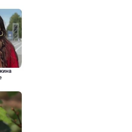
ужина
е