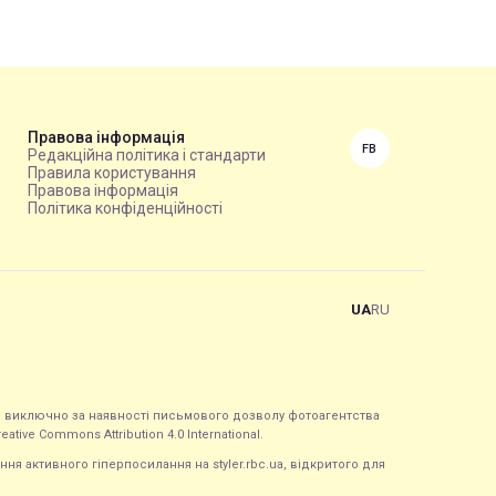
Правова інформація
FB
Редакційна політика і стандарти
Правила користування
Правова інформація
Політика конфіденційності
UA
RU
ься виключно за наявності письмового дозволу фотоагентства
tive Commons Attribution 4.0 International.
ння активного гіперпосилання на styler.rbc.ua, відкритого для