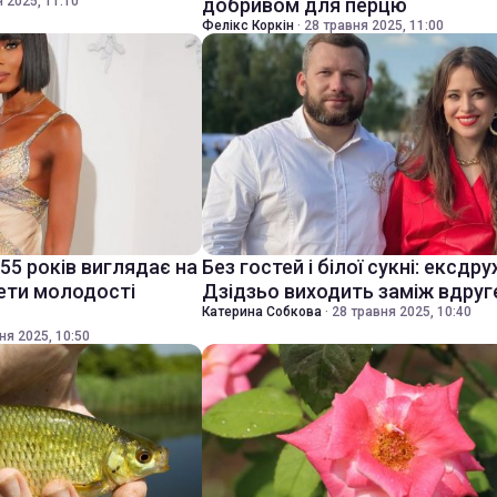
 2025, 11:10
добривом для перцю
Фелікс Коркін
·
28 травня 2025, 11:00
55 років виглядає на
Без гостей і білої сукні: ексдр
рети молодості
Дзідзьо виходить заміж вдруг
Катерина Собкова
·
28 травня 2025, 10:40
ня 2025, 10:50