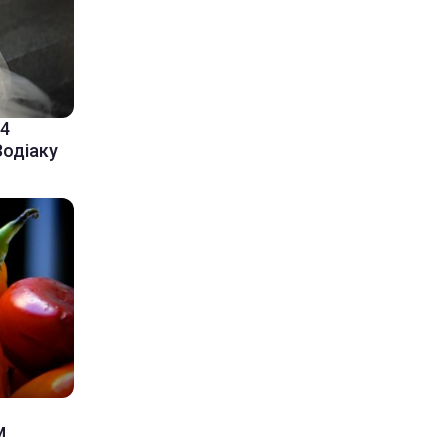
-4
Зодіаку
м