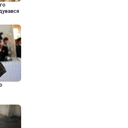
ого
адувався
ю