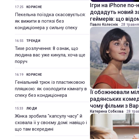
Ігри на iPhone по-
17:25
КОРИСНЕ
додадуть новий з
Пекельна поїздка скасовується:
геймерів: що відо
як вижити в потязі без
Павло Колеснік
·
28 травня
кондиціонера у сильну спеку
16:55
ТРЕНДИ
Тихе розлучення: 8 ознак, що
людина вас уже кинула, хоча ще
поруч
16:19
КОРИСНЕ
Геніальний трюк із пластиковою
пляшкою: як охолодити кімнату в
Її обожнювали міл
спеку без кондиціонера
радянських комеді
чому фільми з Вар
15:33
ЛЮДИ
Катерина Собкова
·
28 тра
Жінка зробила "капсулу часу" й
сховала її у своєму домі: навіщо і
що там всередині