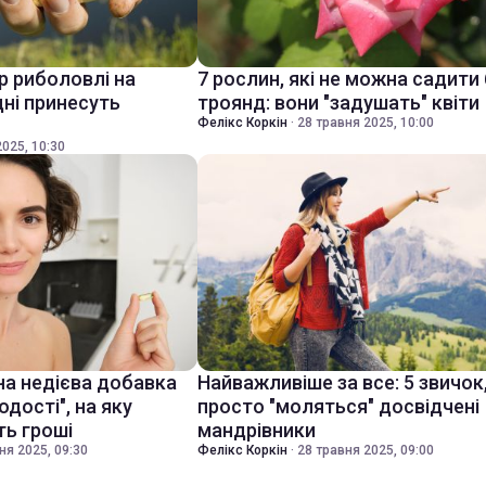
р риболовлі на
7 рослин, які не можна садити 
дні принесуть
троянд: вони "задушать" квіти
Фелікс Коркін
·
28 травня 2025, 10:00
025, 10:30
а недієва добавка
Найважливіше за все: 5 звичок,
дості", на яку
просто "моляться" досвідчені
ть гроші
мандрівники
ня 2025, 09:30
Фелікс Коркін
·
28 травня 2025, 09:00