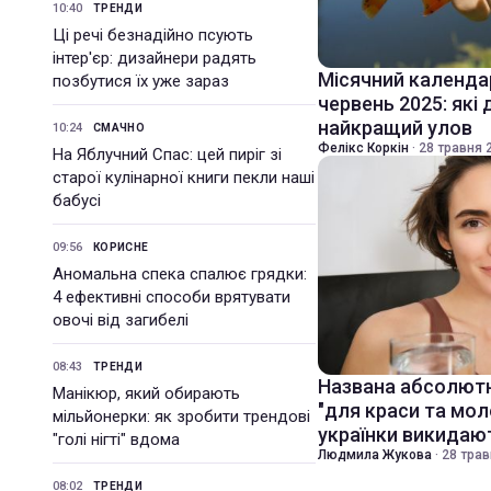
10:40
ТРЕНДИ
Ці речі безнадійно псують
інтер'єр: дизайнери радять
Місячний календа
позбутися їх уже зараз
червень 2025: які 
найкращий улов
10:24
СМАЧНО
Фелікс Коркін
·
28 травня 2
На Яблучний Спас: цей пиріг зі
старої кулінарної книги пекли наші
бабусі
09:56
КОРИСНЕ
Аномальна спека спалює грядки:
4 ефективні способи врятувати
овочі від загибелі
08:43
ТРЕНДИ
Названа абсолютн
Манікюр, який обирають
"для краси та моло
мільйонерки: як зробити трендові
українки викидаю
"голі нігті" вдома
Людмила Жукова
·
28 трав
08:02
ТРЕНДИ