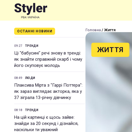
Головна
/ Життя
ОСТАННІ НОВИНИ
09:27
ТРЕНДИ
ЖИТТЯ
Ці "бабусині" речі знову в тренді:
як знайти справжній скарб і чому
його скуповує молодь
08:49
ЛЮДИ
Плаксива Мірта з "Гаррі Поттера":
як зараз виглядає акторка, яка у
37 зіграла 13-річну дівчинку
08:18
ТРЕНДИ
На цій картинці є щось зайве:
знайди за 20 секунд і дізнайся,
наскільки ти уважний