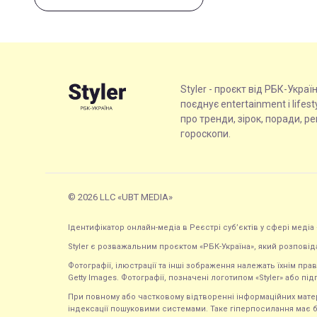
Styler - проєкт від РБК-Украї
поєднує entertainment і lifes
про тренди, зірок, поради, р
гороскопи.
© 2026 LLC «UBT MEDIA»
Ідентифікатор онлайн-медіа в Реєстрі суб’єктів у сфері медіа 
Styler є розважальним проєктом «РБК-Україна», який розповід
Фотографії, ілюстрації та інші зображення належать їхнім п
Getty Images. Фотографії, позначені логотипом «Styler» або підп
При повному або частковому відтворенні інформаційних матеріал
індексації пошуковими системами. Таке гіперпосилання має б