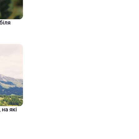
біля
 на які