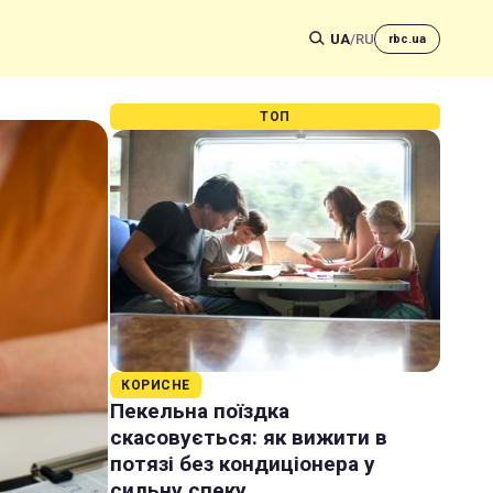
UA
/
RU
rbc.ua
ТОП
КОРИСНЕ
Пекельна поїздка
скасовується: як вижити в
потязі без кондиціонера у
сильну спеку