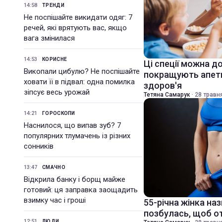
14:58
ТРЕНДИ
Не поспішайте викидати одяг: 7
речей, які врятують вас, якщо
вага змінилася
14:53
КОРИСНЕ
Ці спеції можна до
Викопали цибулю? Не поспішайте
покращують апети
ховати її в підвал: одна помилка
здоров'я
зіпсує весь урожай
Тетяна Самарук
·
28 травня
14:21
ГОРОСКОПИ
Наснилося, що випав зуб? 7
популярних тлумачень із різних
сонників
13:47
СМАЧНО
Відкрила банку і борщ майже
готовий: ця заправка заощадить
взимку час і гроші
55-річна жінка наз
позбулась, щоб от
12:51
ЛЮДИ