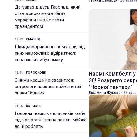
Тетяна Самарук
·
28 травня
Де зараз дідусь Гарольд, який
став зіркою мемів: бігає
марафони і може стати
президентом
12:22
СМАЧНО
Швидкі мариновані помідори, від
яких неможливо відірватися:
справжній вибух смаку
Наомі Кемпбелл у 
12:01
ГОРОСКОПИ
30! Розкрито сек
З ними краще не сваритися:
астрологи назвали наймстивіші
"Чорної пантери"
знаки Зодіаку
Людмила Жукова
·
28 трав
11:16
КОРИСНЕ
Головна помилка власників котів
під час розміщення лотків: майже
всі її роблять