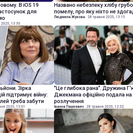
новому. В iOS 19
Названо небезпеку хлібу груб
астосунок для
помелу, про яку ніхто не здог
мо
Людмила Жукова
·
28 травня 2025, 13:15
 2025, 13:30
ьйони. Зірка
"Це глибока рана". Дружина Г'
й підтримує війну:
Джекмана офіційно подала на
лей треба забути
розлучення
вня 2025, 13:01
Іванна Пашкевич
·
28 травня 2025, 12:32