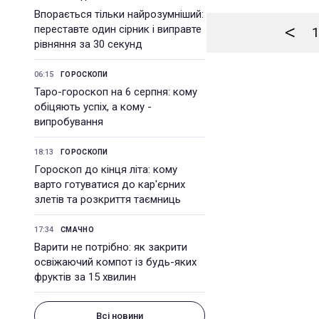
Впорається тільки найрозумніший:
<
переставте один сірник і виправте
1
рівняння за 30 секунд
06:15
ГОРОСКОПИ
Таро-гороскоп на 6 серпня: кому
обіцяють успіх, а кому -
випробування
18:13
ГОРОСКОПИ
Гороскоп до кінця літа: кому
варто готуватися до кар'єрних
злетів та розкриття таємниць
17:34
СМАЧНО
Варити не потрібно: як закрити
освіжаючий компот із будь-яких
фруктів за 15 хвилин
Всі новини