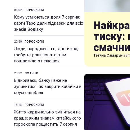
06:02
ГОРОСКОПИ
Кому усміхнеться доля 7 серпня:
Найкра
карти Таро дали підказки для всіх
знаків Зодіаку
тиску:
20:59
ГОРОСКОПИ
смачни
Люди, народжені в ці дні тижня,
гребуть гроші лопатою: їм
Тетяна Самарук
·
28 
пощастило з пелюшок
20:12
СМАЧНО
Відкриваєш банку і вже не
зупинитися: як закрити кабачки в
соусі сацебелі
18:13
ГОРОСКОПИ
Життя кардинально зміниться на
краще: яким знакам китайського
гороскопа пощастить 7 серпня