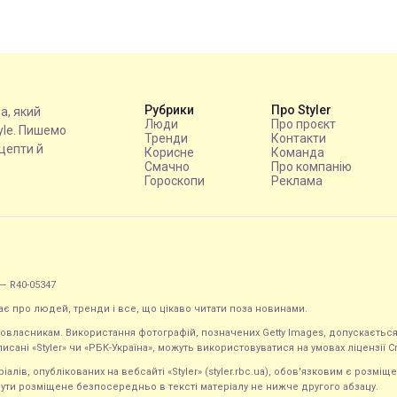
Рубрики
Про Styler
на, який
Люди
Про проєкт
tyle. Пишемо
Тренди
Контакти
ецепти й
Корисне
Команда
Смачно
Про компанію
Гороскопи
Реклама
— R40-05347
ає про людей, тренди і все, що цікаво читати поза новинами.
равовласникам. Використання фотографій, позначених Getty Images, допускаєт
исані «Styler» чи «РБК-Україна», можуть використовуватися на умовах ліцензії Crea
ів, опублікованих на вебсайті «Styler» (styler.rbc.ua), обов'язковим є розміще
ути розміщене безпосередньо в тексті матеріалу не нижче другого абзацу.