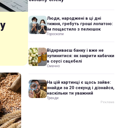
Люди, народжені в ці дні
у
тижня, гребуть гроші лопатою:
їм пощастило з пелюшок
Гороскопи
Відкриваєш банку і вже не
зупинитися: як закрити кабачки
в соусі сацебелі
Смачно
На цій картинці є щось зайве:
знайди за 20 секунд і дізнайся,
наскільки ти уважний
Тренди