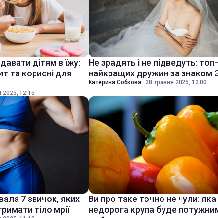
давати дітям в їжу:
Не зрадять і не підведуть: топ
т та корисні для
найкращих дружин за знаком 
Катерина Собкова
·
28 травня 2025, 12:00
 2025, 12:15
вала 7 звичок, яких
Ви про таке точно не чули: яка
римати тіло мрії
недорога крупа буде потужни