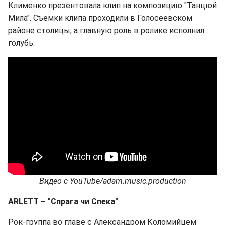
Клименко презентовала клип на композицию "Танцюй
Мила". Съемки клипа проходили в Голосеевском
районе столицы, а главную роль в ролике исполнил...
голубь.
Видео
с
YouTube/adam.music.production
ARLETT
–
"
Спрага чи Спека
"
Рок-группа во главе с Александром Коломийцем