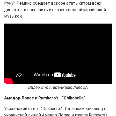
Руку". Ремикс обещает вскоре стать хитом всех
дискотек и пополнить их качественной украинской
музыкой.
Видео с
YouTube
/
MusicVideoUA
Амадор Лопес и
Rumbero
’
s
- "
Chikabella
"
Украинский ответ "Despacito"! Латиноамериканец с
украинской душой Амадор Лопес и группа Rumbero’s