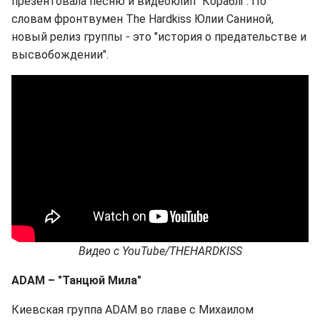
презентовала песню и видеоклип "Кораблі". По
словам фронтвумен The Hardkiss Юлии Саниной,
новый релиз группы - это "история о предательстве и
высвобождении".
Видео
с
YouTube/THEHARDKISS
ADAM
– "Танцюй Мила"
Киевская группа ADAM во главе с Михаилом