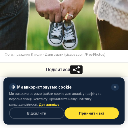
Фото: праздник 8 июля - День семьи (pixabay.com/Free-Photos)
Поділитися
🍪
Ми використовуємо cookie
✕
Ми використовуємо файли cookie для аналізу трафіку та
персоналізації контенту. Прочитайте нашу Політику
конфіденційності.
Детальніше
Відхилити
Прийняти всі