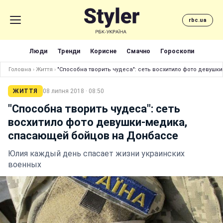
rbc.ua
Люди
Тренди
Корисне
Смачно
Гороскопи
Головна
›
Життя
›
"Способна творить чудеса": сеть восхитило фото девуш
ЖИТТЯ
08 липня 2018 · 08:50
"Способна творить чудеса": сеть
восхитило фото девушки-медика,
спасающей бойцов на Донбассе
Юлия каждый день спасает жизни украинских
военных