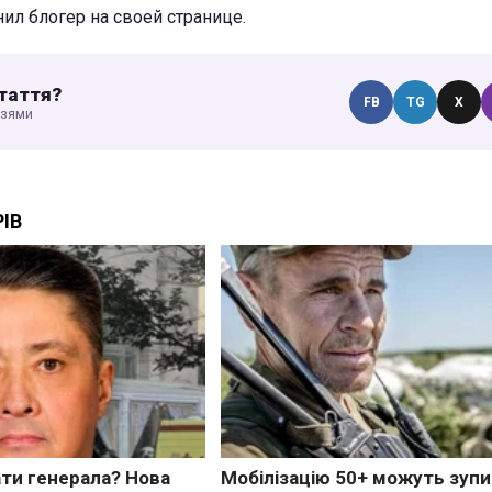
нил блогер на своей странице.
таття?
FB
TG
X
узями