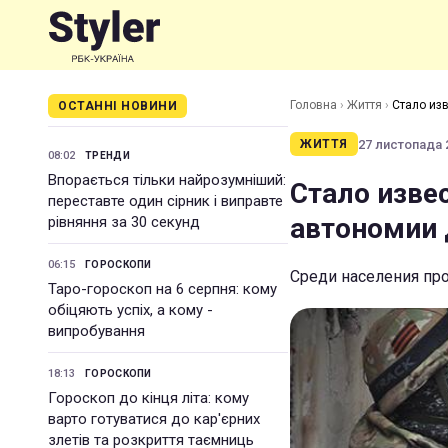
Головна
›
Життя
›
Стало из
ОСТАННІ НОВИНИ
27 листопада 2
ЖИТТЯ
08:02
ТРЕНДИ
Впорається тільки найрозумніший:
Стало изве
переставте один сірник і виправте
автономии 
рівняння за 30 секунд
06:15
ГОРОСКОПИ
Среди населения пр
Таро-гороскоп на 6 серпня: кому
обіцяють успіх, а кому -
випробування
18:13
ГОРОСКОПИ
Гороскоп до кінця літа: кому
варто готуватися до кар'єрних
злетів та розкриття таємниць