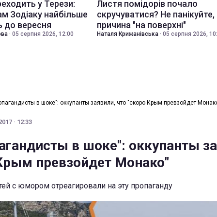
еходить у Терези:
Листя помідорів почало
ам Зодіаку найбільше
скручуватися? Не панікуйте,
 до вересня
причина "на поверхні"
ова
·
05 серпня 2026, 12:00
Наталя Крижанівська
·
05 серпня 2026, 10
опагандисты в шоке": оккупанты заявили, что "скоро Крым превзойдет Монак
017 · 12:33
агандисты в шоке": оккупанты за
 Крым превзойдет Монако"
ей с юмором отреагировали на эту пропаганду