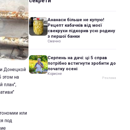
секрети
Ананаси більше не купую!
Рецепт кабачків від моєї
свекрухи підкорив усю родину
з першої банки
Смачно
Серпень на дачі: ці 5 справ
потрібно встигнути зробити до
початку осені
ии Донецкой
Корисне
 этом на
 план",
іативи"
втономии или
ся под
ние