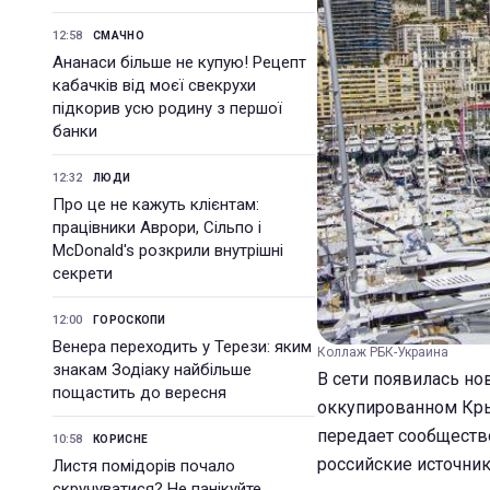
12:58
СМАЧНО
Ананаси більше не купую! Рецепт
кабачків від моєї свекрухи
підкорив усю родину з першої
банки
12:32
ЛЮДИ
Про це не кажуть клієнтам:
працівники Аврори, Сільпо і
McDonald's розкрили внутрішні
секрети
12:00
ГОРОСКОПИ
Венера переходить у Терези: яким
Коллаж РБК-Украина
знакам Зодіаку найбільше
В сети появилась но
пощастить до вересня
оккупированном Кры
передает сообществ
10:58
КОРИСНЕ
российские источник
Листя помідорів почало
скручуватися? Не панікуйте,