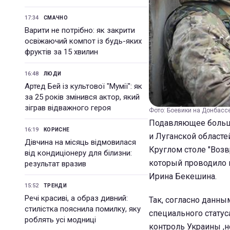
17:34
СМАЧНО
Варити не потрібно: як закрити
освіжаючий компот із будь-яких
фруктів за 15 хвилин
16:48
ЛЮДИ
Артед Бей із культової "Мумії": як
за 25 років змінився актор, який
зіграв відважного героя
Фото: Боевики на Донбассе
Подавляющее больши
16:19
КОРИСНЕ
и Луганской областе
Дівчина на місяць відмовилася
Круглом столе "Возв
від кондиціонеру для білизни:
который проводило
результат вразив
Ирина Бекешина.
15:52
ТРЕНДИ
Речі красиві, а образ дивний:
Так, согласно данн
стилістка пояснила помилку, яку
специального статус
роблять усі модниці
контроль Украины ,