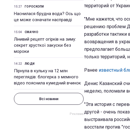
территорий от Украи
15:27
ГОРОСКОПИ
Наснилася брудна вода? Ось що
"Мне кажется, что о
це може означати насправді
решению проблем До
15:04
СМАЧНО
разработки тактики 
Лінивий рецепт огірків на зиму:
возвращения в украи
секрет хрусткої закуски без
предполагает большу
мороки
только территорий, н
14:22
ЛЮДИ
Ранее
известный бло
Пірнула в кульку на 12 млн
переглядів: блогерка з мемного
відео пояснила кумедний вчинок
Денис Казанский счи
неделю, поломали вс
Всі новини
"Эта история с пере
другой - очень пока
выстраивала российс
восстали против "го