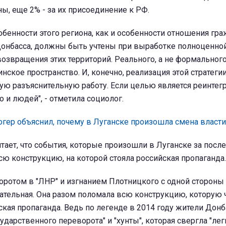
ны, еще 2% - за их присоединение к РФ.
собенности этого региона, как и особенности отношения гра
нбасса, должны быть учтены при выработке полноценной 
возвращения этих территорий. Реального, а не формальног
нское пространство. И, конечно, реализация этой стратеги
ю разъяснительную работу. Если целью является реинтег
о и людей", - отметила социолог.
гер объяснил, почему в Луганске произошла смена власти
тает, что события, которые произошли в Луганске за пос
ю конструкцию, на которой стояла российская пропаганда.
воротом в "ЛНР" и изгнанием Плотницкого с одной стороны 
зательная. Она разом поломала всю конструкцию, которую 
кая пропаганда. Ведь по легенде в 2014 году жители Донб
сударственного переворота" и "хунты", которая свергла "ле