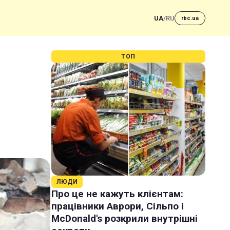
UA
/
RU
rbc.ua
ТОП
ЛЮДИ
Про це не кажуть клієнтам:
працівники Аврори, Сільпо і
McDonald's розкрили внутрішні