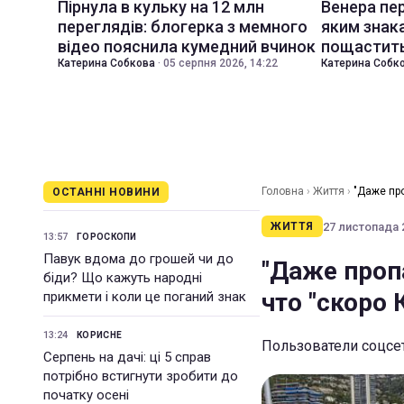
Пірнула в кульку на 12 млн
Венера пер
переглядів: блогерка з мемного
яким знак
відео пояснила кумедний вчинок
пощастить
Катерина Собкова
·
05 серпня 2026, 14:22
Катерина Собк
Головна
›
Життя
›
"Даже пр
ОСТАННІ НОВИНИ
27 листопада 2
ЖИТТЯ
13:57
ГОРОСКОПИ
Павук вдома до грошей чи до
"Даже проп
біди? Що кажуть народні
что "скоро
прикмети і коли це поганий знак
13:24
КОРИСНЕ
Пользователи соцсет
Серпень на дачі: ці 5 справ
потрібно встигнути зробити до
початку осені