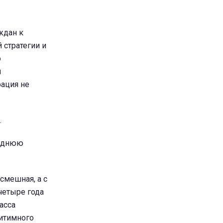
ждан к
стратегии и
о
и
рация не
.
леднюю
смешная, а с
четыре года
асса
гитимного