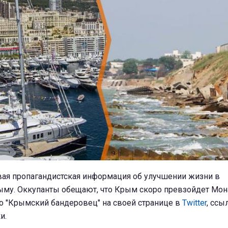
вая пропагандистская информация об улучшении жизни в
му. Оккупанты обещают, что Крым скоро превзойдет Мона
о "Крымский бандеровец" на своей странице в
Twitter
, ссы
и.