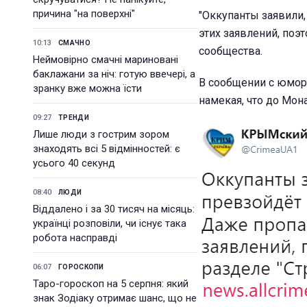
причина "на поверхні"
"Оккупанты заявили,
этих заявлений, поэ
10:13
СМАЧНО
сообщества.
Неймовірно смачні мариновані
баклажани за ніч: готую ввечері, а
В сообщении с юмор
зранку вже можна їсти
намекая, что до Мон
09:27
ТРЕНДИ
Лише люди з гострим зором
знаходять всі 5 відмінностей: є
усього 40 секунд
08:40
ЛЮДИ
Віддалено і за 30 тисяч на місяць:
українці розповіли, чи існує така
робота насправді
06:07
ГОРОСКОПИ
Таро-гороскоп на 5 серпня: який
знак Зодіаку отримає шанс, що не