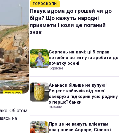
ГОРОСКОПИ
Павук вдома до грошей чи до
біди? Що кажуть народні
прикмети і коли це поганий
знак
Серпень на дачі: ці 5 справ
потрібно встигнути зробити до
початку осені
Корисне
Ананаси більше не купую!
Рецепт кабачків від моєї
свекрухи підкорив усю родину
з першої банки
Смачно
ко. Об этом
лаясь на
Про це не кажуть клієнтам:
працівники Аврори, Сільпо і