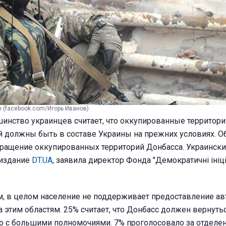
 (facebook.com/Игорь Иванов)
нство украинцев считает, что оккупированные территор
й должны быть в составе Украины на прежних условиях. Об
ращение оккупированных территорий Донбасса. Украинский
 издание
DT.UA
, заявила директор Фонда "Демократичні ініц
ым, в целом население не поддерживает предоставление а
а этим областям. 25% считает, что Донбасс должен вернуть
но с большими полномочиями. 7% проголосовало за отделе