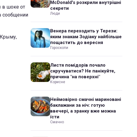
McDonald's розкрили внутрішні
 в шоке от
секрети
Люди
 в сообщении
Венера переходить у Терези:
 Крыму,
яким знакам Зодіаку найбільше
пощастить до вересня
Гороскопи
Листя помідорів почало
скручуватися? Не панікуйте,
причина "на поверхні"
Корисне
Неймовірно смачні мариновані
баклажани за ніч: готую
ввечері, а зранку вже можна
їсти
Смачно