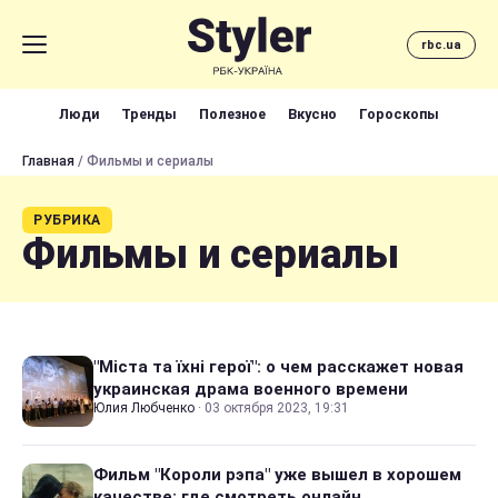
rbc.ua
Люди
Тренды
Полезное
Вкусно
Гороскопы
Главная
/ Фильмы и сериалы
РУБРИКА
Фильмы и сериалы
"Міста та їхні герої": о чем расскажет новая
украинская драма военного времени
Юлия Любченко
·
03 октября 2023, 19:31
Фильм "Короли рэпа" уже вышел в хорошем
качестве: где смотреть онлайн