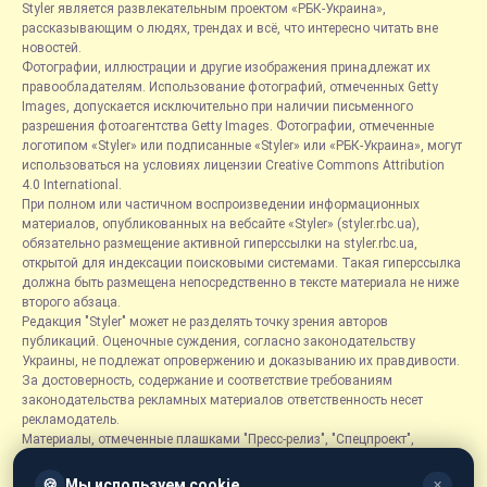
Styler является развлекательным проектом «РБК-Украина»,
рассказывающим о людях, трендах и всё, что интересно читать вне
новостей.
Фотографии, иллюстрации и другие изображения принадлежат их
правообладателям. Использование фотографий, отмеченных Getty
Images, допускается исключительно при наличии письменного
разрешения фотоагентства Getty Images. Фотографии, отмеченные
логотипом «Styler» или подписанные «Styler» или «РБК-Украина», могут
использоваться на условиях лицензии Creative Commons Attribution
4.0 International.
При полном или частичном воспроизведении информационных
материалов, опубликованных на вебсайте «Styler» (styler.rbc.ua),
обязательно размещение активной гиперссылки на styler.rbc.ua,
открытой для индексации поисковыми системами. Такая гиперссылка
должна быть размещена непосредственно в тексте материала не ниже
второго абзаца.
Редакция "Styler" может не разделять точку зрения авторов
публикаций. Оценочные суждения, согласно законодательству
Украины, не подлежат опровержению и доказыванию их правдивости.
За достоверность, содержание и соответствие требованиям
законодательства рекламных материалов ответственность несет
рекламодатель.
Материалы, отмеченные плашками "Пресс-релиз", "Спецпроект",
"Партнерский материал", "Promo", "Благотворительность" и "Резонанс",
размещаются на правах рекламы.
🍪
Мы используем cookie
✕