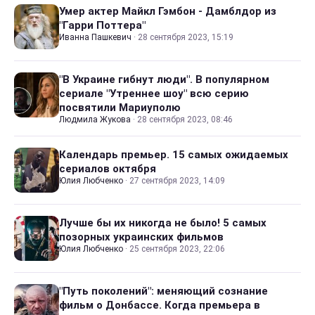
Умер актер Майкл Гэмбон - Дамблдор из
"Гарри Поттера"
Иванна Пашкевич
·
28 сентября 2023, 15:19
"В Украине гибнут люди". В популярном
сериале "Утреннее шоу" всю серию
посвятили Мариуполю
Людмила Жукова
·
28 сентября 2023, 08:46
Календарь премьер. 15 самых ожидаемых
сериалов октября
Юлия Любченко
·
27 сентября 2023, 14:09
Лучше бы их никогда не было! 5 самых
позорных украинских фильмов
Юлия Любченко
·
25 сентября 2023, 22:06
"Путь поколений": меняющий сознание
фильм о Донбассе. Когда премьера в