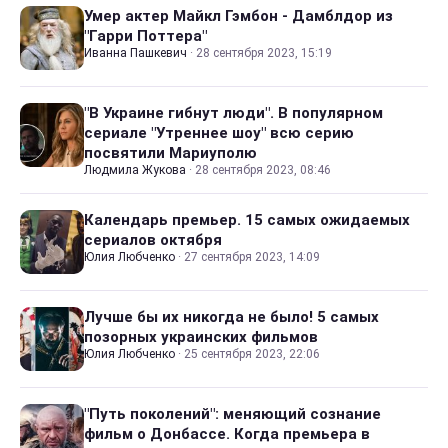
Умер актер Майкл Гэмбон - Дамблдор из
"Гарри Поттера"
Иванна Пашкевич
·
28 сентября 2023, 15:19
"В Украине гибнут люди". В популярном
сериале "Утреннее шоу" всю серию
посвятили Мариуполю
Людмила Жукова
·
28 сентября 2023, 08:46
Календарь премьер. 15 самых ожидаемых
сериалов октября
Юлия Любченко
·
27 сентября 2023, 14:09
Лучше бы их никогда не было! 5 самых
позорных украинских фильмов
Юлия Любченко
·
25 сентября 2023, 22:06
"Путь поколений": меняющий сознание
фильм о Донбассе. Когда премьера в