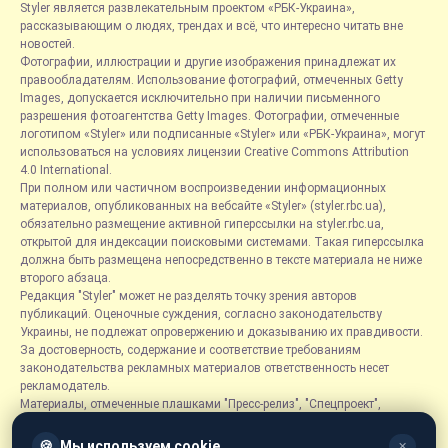
Styler является развлекательным проектом «РБК-Украина»,
рассказывающим о людях, трендах и всё, что интересно читать вне
новостей.
Фотографии, иллюстрации и другие изображения принадлежат их
правообладателям. Использование фотографий, отмеченных Getty
Images, допускается исключительно при наличии письменного
разрешения фотоагентства Getty Images. Фотографии, отмеченные
логотипом «Styler» или подписанные «Styler» или «РБК-Украина», могут
использоваться на условиях лицензии Creative Commons Attribution
4.0 International.
При полном или частичном воспроизведении информационных
материалов, опубликованных на вебсайте «Styler» (styler.rbc.ua),
обязательно размещение активной гиперссылки на styler.rbc.ua,
открытой для индексации поисковыми системами. Такая гиперссылка
должна быть размещена непосредственно в тексте материала не ниже
второго абзаца.
Редакция "Styler" может не разделять точку зрения авторов
публикаций. Оценочные суждения, согласно законодательству
Украины, не подлежат опровержению и доказыванию их правдивости.
За достоверность, содержание и соответствие требованиям
законодательства рекламных материалов ответственность несет
рекламодатель.
Материалы, отмеченные плашками "Пресс-релиз", "Спецпроект",
"Партнерский материал", "Promo", "Благотворительность" и "Резонанс",
размещаются на правах рекламы.
🍪
Мы используем cookie
✕