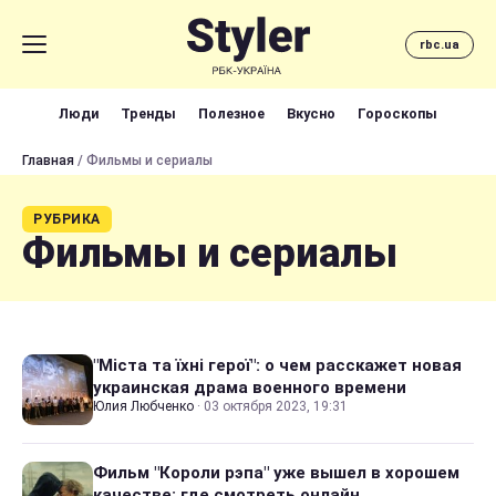
rbc.ua
Люди
Тренды
Полезное
Вкусно
Гороскопы
Главная
/ Фильмы и сериалы
РУБРИКА
Фильмы и сериалы
"Міста та їхні герої": о чем расскажет новая
украинская драма военного времени
Юлия Любченко
·
03 октября 2023, 19:31
Фильм "Короли рэпа" уже вышел в хорошем
качестве: где смотреть онлайн