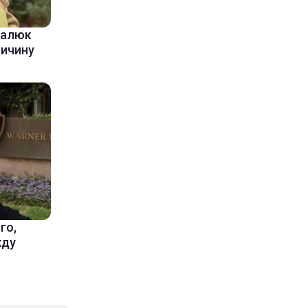
балюк
ричину
го,
жду