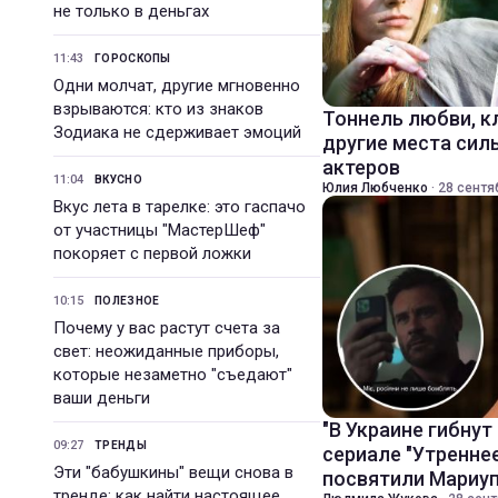
не только в деньгах
11:43
ГОРОСКОПЫ
Одни молчат, другие мгновенно
взрываются: кто из знаков
Тоннель любви, к
Зодиака не сдерживает эмоций
другие места сил
актеров
11:04
ВКУСНО
Юлия Любченко
·
28 сентя
Вкус лета в тарелке: это гаспачо
от участницы "МастерШеф"
покоряет с первой ложки
10:15
ПОЛЕЗНОЕ
Почему у вас растут счета за
свет: неожиданные приборы,
которые незаметно "съедают"
ваши деньги
"В Украине гибнут
09:27
ТРЕНДЫ
сериале "Утренне
Эти "бабушкины" вещи снова в
посвятили Мариу
тренде: как найти настоящее