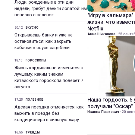
Люди, рожденные в эти дни
недели, гребут деньги лопатой: им
повезло с пеленок
"Игру в кальмара"
жизни: что извест
Netflix
20:12
ВКУСНО
Анна Шиканова
·
25 сентяб
Открываешь банку и уже не
остановиться: как закрыть
кабачки в соусе сацебели
18:13
ГОРОСКОПЫ
Жизнь кардинально изменится к
лучшему: каким знакам
китайского гороскопа повезет 7
августа
Наша гордость. 5
17:25
ПОЛЕЗНОЕ
получали "Оскар"
Адская поездка отменяется: как
Иванна Пашкевич
·
20 сент
выжить в поезде без
кондиционера в сильную жару
16:55
ТРЕНДЫ