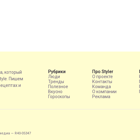
Рубрики
Про Styler
на, который
Люди
О проекте
style. Пишем
Тренды
Контакты
рецептах и
Полезное
Команда
Вкусно
О компании
Гороскопы
Реклама
едиа — R40-05347