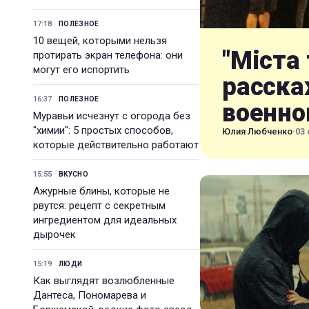
17:18
ПОЛЕЗНОЕ
10 вещей, которыми нельзя
"Міста 
протирать экран телефона: они
могут его испортить
расска
16:37
ПОЛЕЗНОЕ
военно
Муравьи исчезнут с огорода без
"химии": 5 простых способов,
Юлия Любченко
·
03 
которые действительно работают
15:55
ВКУСНО
Ажурные блины, которые не
рвутся: рецепт с секретным
ингредиентом для идеальных
дырочек
15:19
ЛЮДИ
Как выглядят возлюбленные
Дантеса, Пономарева и