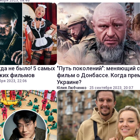
ября 2023, 08:46
да не было! 5 самых
"Путь поколений": меняющий 
ских фильмов
фильм о Донбассе. Когда пре
бря 2023, 22:06
Украине?
Юлия Любченко
·
25 сентября 2023, 20:07