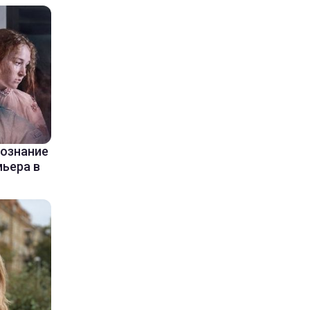
сознание
мьера в