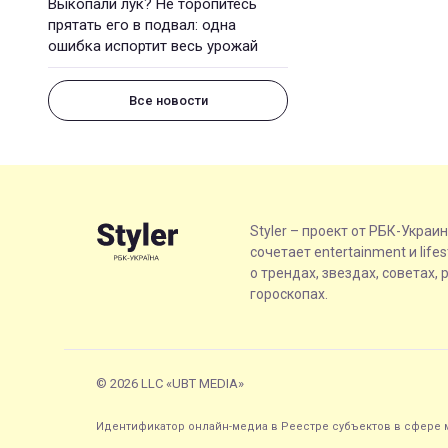
Выкопали лук? Не торопитесь
прятать его в подвал: одна
ошибка испортит весь урожай
Все новости
Styler – проект от РБК-Украи
сочетает entertainment и life
о трендах, звездах, советах, 
гороскопах.
© 2026 LLC «UBT MEDIA»
Идентификатор онлайн-медиа в Реестре субъектов в сфере м