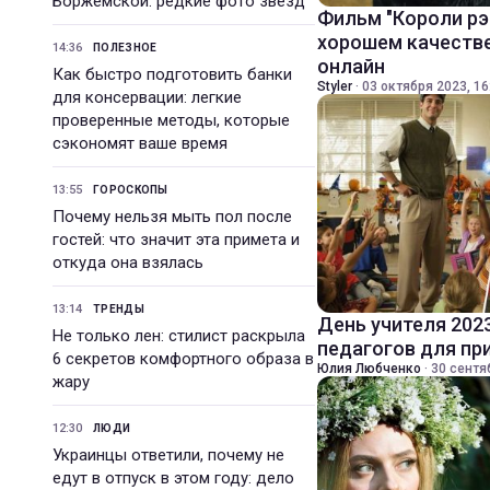
Боржемской: редкие фото звезд
Фильм "Короли рэ
хорошем качестве
14:36
ПОЛЕЗНОЕ
онлайн
Как быстро подготовить банки
Styler
·
03 октября 2023, 16
для консервации: легкие
проверенные методы, которые
сэкономят ваше время
13:55
ГОРОСКОПЫ
Почему нельзя мыть пол после
гостей: что значит эта примета и
откуда она взялась
13:14
ТРЕНДЫ
День учителя 202
Не только лен: стилист раскрыла
педагогов для пр
6 секретов комфортного образа в
Юлия Любченко
·
30 сентя
жару
12:30
ЛЮДИ
Украинцы ответили, почему не
едут в отпуск в этом году: дело