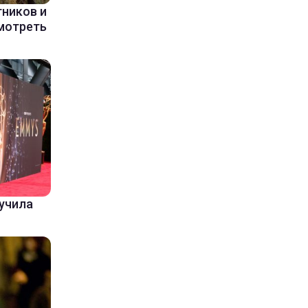
ников и
мотреть
лучила