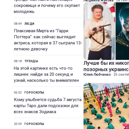
Людмила Жукова
·
28 сент
сокровище и почему его скупает
молодежь
08:49
ЛЮДИ
Плаксивая Мирта из "Гарри
Поттера": как сейчас выглядит
актриса, которая в 37 сыграла 13-
летнюю девочку
08:18
ТРЕНДЫ
Лучше бы их никог
На этой картинке есть что-то
позорных украин
лишнее: найди за 20 секунд и
Юлия Любченко
·
25 сентя
узнай, насколько ты внимателен
06:02
ГОРОСКОПЫ
Кому улыбнется судьба 7 августа:
карты Таро дали подсказки для
всех знаков Зодиака
20:59
ГОРОСКОПЫ