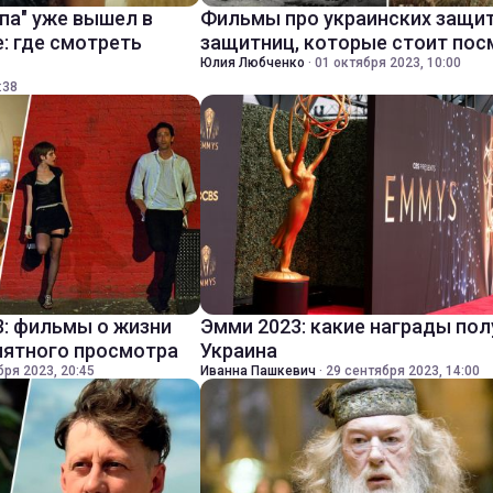
па" уже вышел в
Фильмы про украинских защит
: где смотреть
защитниц, которые стоит пос
Юлия Любченко
·
01 октября 2023, 10:00
:38
3: фильмы о жизни
Эмми 2023: какие награды по
иятного просмотра
Украина
бря 2023, 20:45
Иванна Пашкевич
·
29 сентября 2023, 14:00