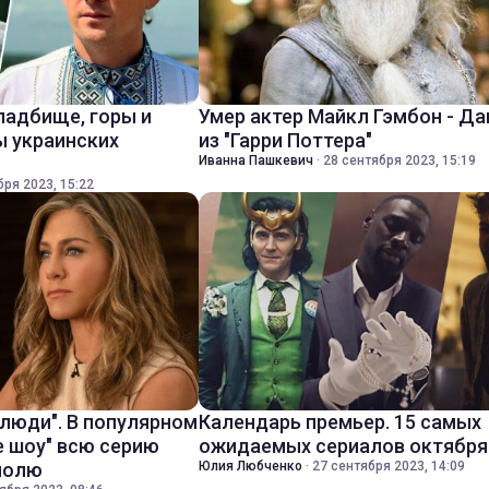
ладбище, горы и
Умер актер Майкл Гэмбон - Д
ы украинских
из "Гарри Поттера"
Иванна Пашкевич
·
28 сентября 2023, 15:19
бря 2023, 15:22
 люди". В популярном
Календарь премьер. 15 самых
е шоу" всю серию
ожидаемых сериалов октября
полю
Юлия Любченко
·
27 сентября 2023, 14:09