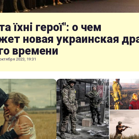
та їхні герої": о чем
жет новая украинская др
го времени
октября 2023, 19:31