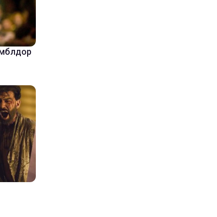
амблдор